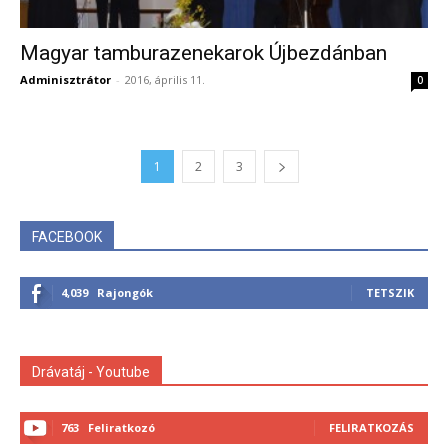
Magyar tamburazenekarok Újbezdánban
Adminisztrátor
-
2016, április 11.
0
1
2
3
FACEBOOK
4,039
Rajongók
TETSZIK
Drávatáj - Youtube
763
Feliratkozó
FELIRATKOZÁS