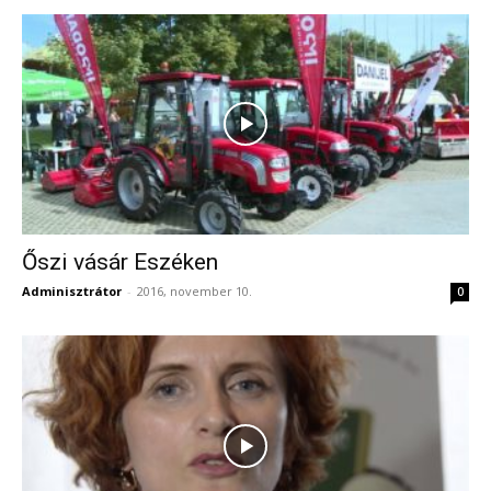
Őszi vásár Eszéken
Adminisztrátor
-
2016, november 10.
0