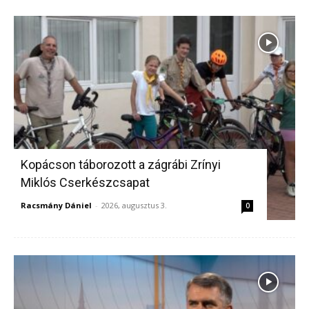
Kopácson táborozott a zágrábi Zrínyi
Miklós Cserkészcsapat
Racsmány Dániel
-
2026, augusztus 3.
0