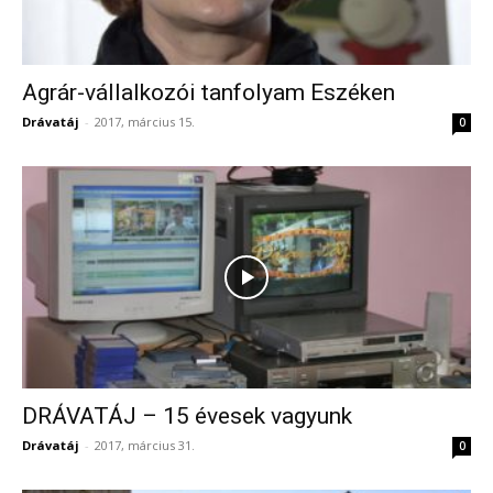
Agrár-vállalkozói tanfolyam Eszéken
Drávatáj
-
2017, március 15.
0
DRÁVATÁJ – 15 évesek vagyunk
Drávatáj
-
2017, március 31.
0