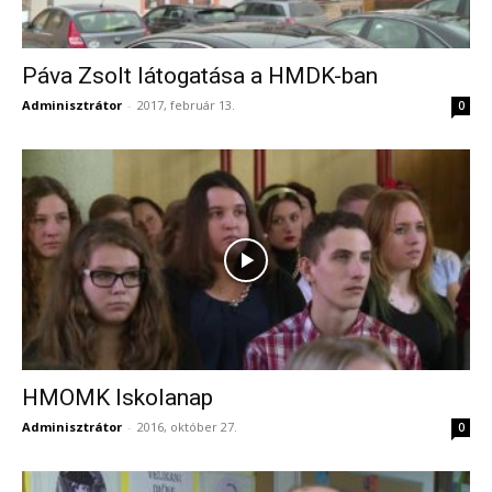
Páva Zsolt látogatása a HMDK-ban
Adminisztrátor
-
2017, február 13.
0
HMOMK Iskolanap
Adminisztrátor
-
2016, október 27.
0