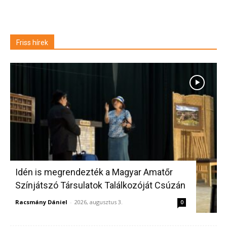
Friss hírek
Idén is megrendezték a Magyar Amatőr
Színjátszó Társulatok Találkozóját Csúzán
Racsmány Dániel
-
2026, augusztus 3.
0