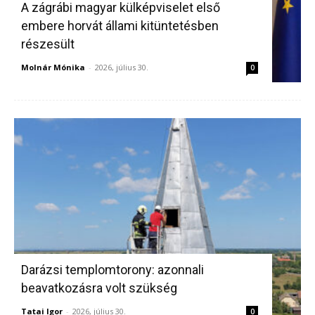
A zágrábi magyar külképviselet első
embere horvát állami kitüntetésben
részesült
Molnár Mónika
-
2026, július 30.
0
Darázsi templomtorony: azonnali
beavatkozásra volt szükség
Tatai Igor
-
2026, július 30.
0