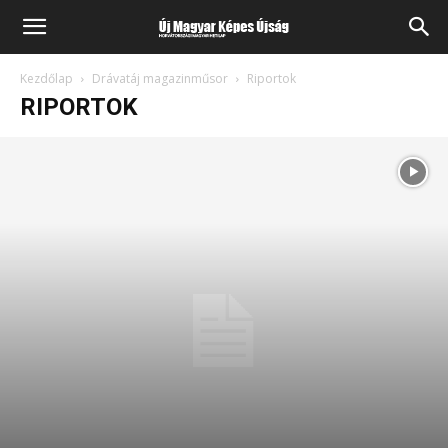
Kezdőlap
Drávatáj magazinműsor
Riportok
RIPORTOK