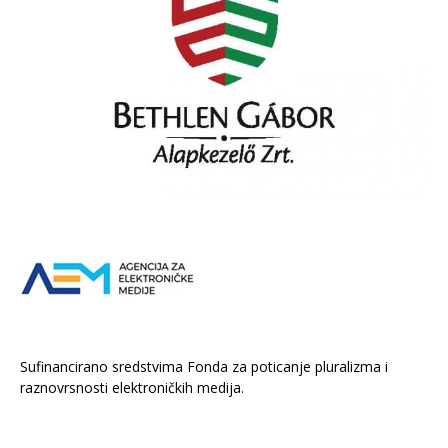
Sufinancirano sredstvima Fonda za poticanje pluralizma i
raznovrsnosti elektroničkih medija.