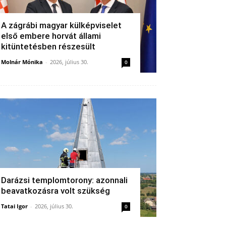
A zágrábi magyar külképviselet
első embere horvát állami
kitüntetésben részesült
Molnár Mónika
-
2026, július 30.
0
Darázsi templomtorony: azonnali
beavatkozásra volt szükség
Tatai Igor
-
2026, július 30.
0