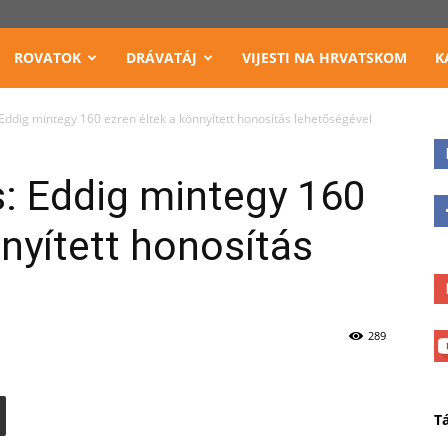
ROVATOK
DRÁVATÁJ
VIJESTI NA HRVATSKOM
K
Eddig mintegy 160 ezren éltek a könnyített honosítás lehetőségével
: Eddig mintegy 160
nnyített honosítás
289
T