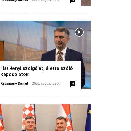
Hat évnyi szolgálat, életre szóló
kapcsolatok
Racsmány Dániel
-
2026, augusztus 3.
0