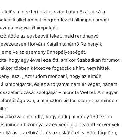
 felelős miniszteri biztos szombaton Szabadkára
n sokadik alkalommal megrendezett állampolgársági
 aznap magyar állampolgár.
zöntötte az egybegyűlteket, majd rendhagyó
 nevezetesen Horváth Katalin tanárnő Reményik
 is emelve az esemény ünnepélyességét.
a, hogy egy évvel ezelőtt, amikor Szabadkán fórumot
akkor többen kétkedve fogadták a hírt, nem hittek
eny lesz. ,,Azt tudom mondani, hogy az elmúlt
r állampolgárok, és ez a folyamat nem ér véget, hanem
 összetartozását szolgálja’’ – mondta Wetzel. A magyar
elentősége van, a miniszteri biztos szerint ez minden
llet.
yilatkozva elmondta, hogy eddig mintegy 160 ezren
, és minden bizonnyal az év végéig a beadott kérvények
ljárás, az elbírálás és az eskütétel is. Attól függően,