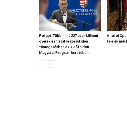
Potápi: Több mint 227 ezer külhoni
Alfától Oper
gyerek és fiatal részesül idén
felelek indu
támogatásban a Szülőföldön
Magyarul Program keretében