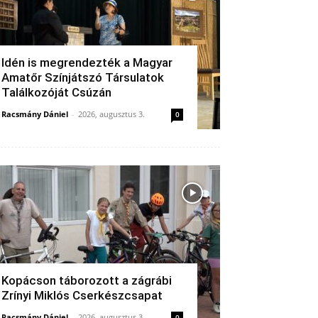
Idén is megrendezték a Magyar
Amatőr Színjátszó Társulatok
Találkozóját Csúzán
Racsmány Dániel
-
2026, augusztus 3.
0
Kopácson táborozott a zágrábi
Zrínyi Miklós Cserkészcsapat
Racsmány Dániel
-
2026, augusztus 3.
0