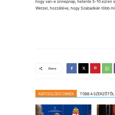
hogy van-e ünnepnap, hetente 5-10 ezren sz
Wetzel, hozzátéve, hogy Szabadkán több min
Share
KAPCSOLÓDÓ CIKKEK
TÖBB A SZERZŐTŐL