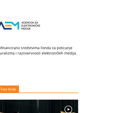
financirano sredstvima Fonda za poticanje
uralizma i raznovrsnosti elektroničkih medija.
Friss hírek