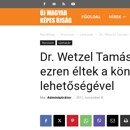
Képes
FŐOLDAL
HÍREK
Újság
Kezdőlap
Horizont
Láthatár
Dr. Wetzel Tamás: 
Horizont
Láthatár
Dr. Wetzel Tamás
ezren éltek a kö
lehetőségével
Írta:
Adminisztrátor
-
2011, november 8.