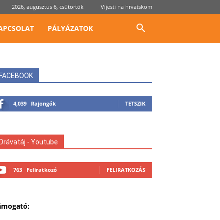
2026, augusztus 6, csütörtök
Vijesti na hrvatskom
APCSOLAT
PÁLYÁZATOK
FACEBOOK
4,039
Rajongók
TETSZIK
Drávatáj - Youtube
763
Feliratkozó
FELIRATKOZÁS
ámogató: