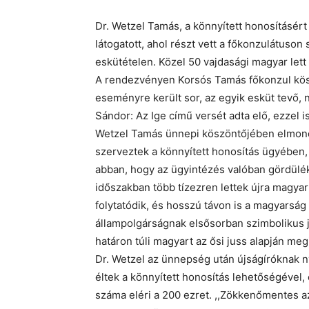
Dr. Wetzel Tamás, a könnyített honosításért
látogatott, ahol részt vett a főkonzulátuso
eskütételen. Közel 50 vajdasági magyar lett
A rendezvényen Korsós Tamás főkonzul kös
eseményre került sor, az egyik esküt tevő,
Sándor: Az Ige című versét adta elő, ezzel
Wetzel Tamás ünnepi köszöntőjében elmondt
szerveztek a könnyített honosítás ügyében, 
abban, hogy az ügyintézés valóban gördülék
időszakban több tízezren lettek újra magya
folytatódik, és hosszú távon is a magyarság
állampolgárságnak elsősorban szimbolikus j
határon túli magyart az ősi juss alapján megi
Dr. Wetzel az ünnepség után újságíróknak n
éltek a könnyített honosítás lehetőségével
száma eléri a 200 ezret. ,,Zökkenőmentes az e