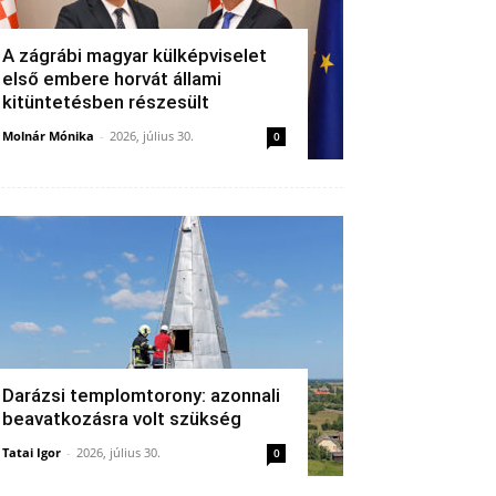
A zágrábi magyar külképviselet
első embere horvát állami
kitüntetésben részesült
Molnár Mónika
-
2026, július 30.
0
Darázsi templomtorony: azonnali
beavatkozásra volt szükség
Tatai Igor
-
2026, július 30.
0