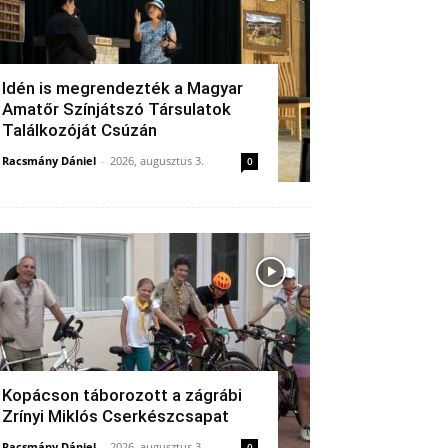
Idén is megrendezték a Magyar
Amatőr Színjátszó Társulatok
Találkozóját Csúzán
Racsmány Dániel
-
2026, augusztus 3.
0
Kopácson táborozott a zágrábi
Zrínyi Miklós Cserkészcsapat
Racsmány Dániel
-
2026, augusztus 3.
0