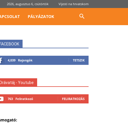
2026, augusztus 6, csütörtök
Vijesti na hrvatskom
APCSOLAT
PÁLYÁZATOK
FACEBOOK
4,039
Rajongók
TETSZIK
Drávatáj - Youtube
763
Feliratkozó
FELIRATKOZÁS
ámogató: