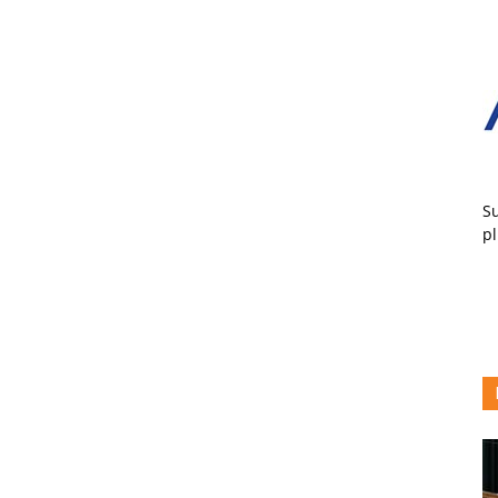
Su
pl