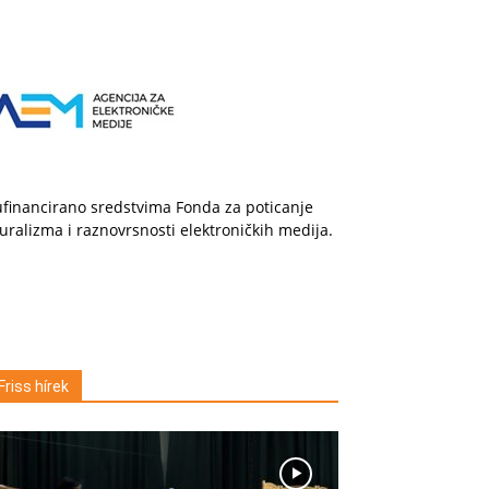
financirano sredstvima Fonda za poticanje
uralizma i raznovrsnosti elektroničkih medija.
Friss hírek