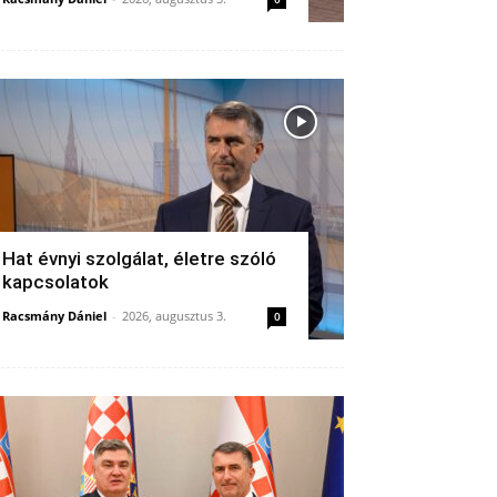
Hat évnyi szolgálat, életre szóló
kapcsolatok
Racsmány Dániel
-
2026, augusztus 3.
0