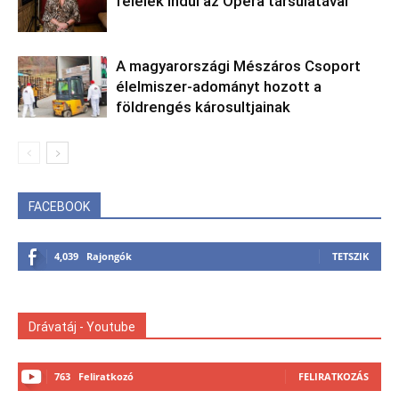
felelek indul az Opera társulatával
A magyarországi Mészáros Csoport
élelmiszer-adományt hozott a
földrengés károsultjainak
FACEBOOK
4,039
Rajongók
TETSZIK
Drávatáj - Youtube
763
Feliratkozó
FELIRATKOZÁS