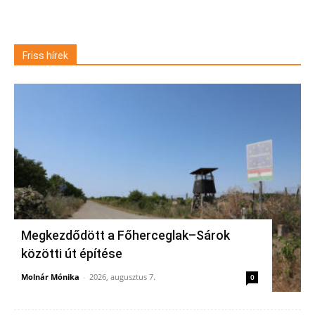
Friss hírek
Megkezdődött a Főherceglak–Sárok
közötti út építése
Molnár Mónika
-
2026, augusztus 7.
0