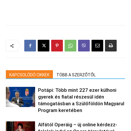
KAPCSOLÓDÓ CIKKEK
TÖBB A SZERZŐTŐL
Potápi: Több mint 227 ezer külhoni
gyerek és fiatal részesül idén
támogatásban a Szülőföldön Magyarul
Program keretében
Alfától Operáig – új online kérdezz-