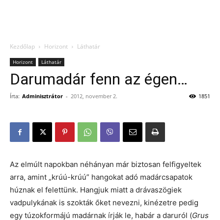
Kezdőlap
Horizont
Láthatár
Horizont
Láthatár
Darumadár fenn az égen…
Írta:
Adminisztrátor
-
2012, november 2.
1851
Az elmúlt napokban néhányan már biztosan felfigyeltek
arra, amint „krúú-krúú” hangokat adó madárcsapatok
húznak el felettünk. Hangjuk miatt a drávaszögiek
vadpulykának is szokták őket nevezni, kinézetre pedig
egy túzokformájú madárnak írják le, habár a daruról (
Grus