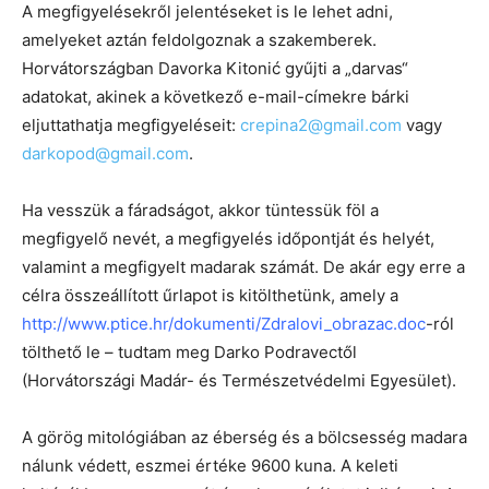
A megfigyelésekről jelentéseket is le lehet adni,
amelyeket aztán feldolgoznak a szakemberek.
Horvátországban Davorka Kitonić gyűjti a „darvas“
adatokat, akinek a következő e-mail-címekre bárki
eljuttathatja megfigyeléseit:
crepina2@gmail.com
vagy
darkopod@gmail.com
.
Ha vesszük a fáradságot, akkor tüntessük föl a
megfigyelő nevét, a megfigyelés időpontját és helyét,
valamint a megfigyelt madarak számát. De akár egy erre a
célra összeállított űrlapot is kitölthetünk, amely a
http://www.ptice.hr/dokumenti/Zdralovi_obrazac.doc
-ról
tölthető le – tudtam meg Darko Podravectől
(Horvátországi Madár- és Természetvédelmi Egyesület).
A görög mitológiában az éberség és a bölcsesség madara
nálunk védett, eszmei értéke 9600 kuna. A keleti