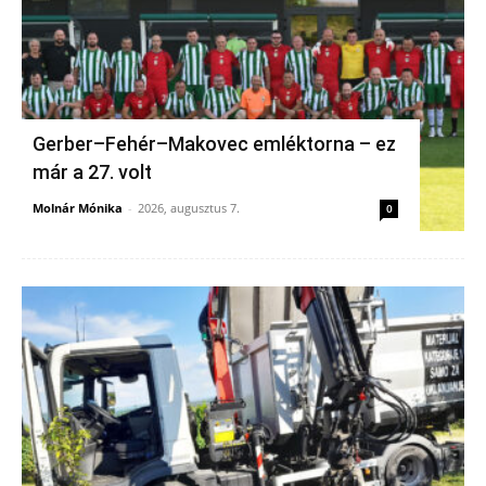
Gerber–Fehér–Makovec emléktorna – ez
már a 27. volt
Molnár Mónika
-
2026, augusztus 7.
0