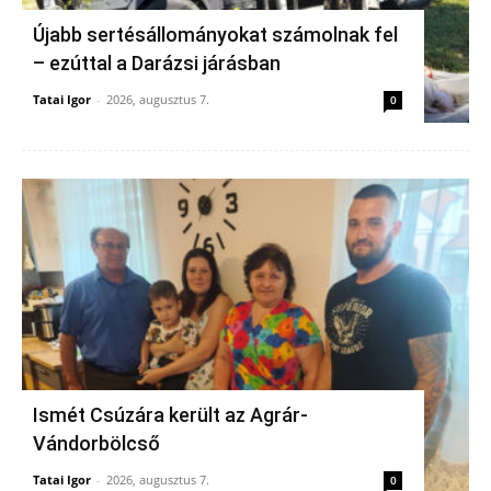
Újabb sertésállományokat számolnak fel
– ezúttal a Darázsi járásban
Tatai Igor
-
2026, augusztus 7.
0
Ismét Csúzára került az Agrár-
Vándorbölcső
Tatai Igor
-
2026, augusztus 7.
0