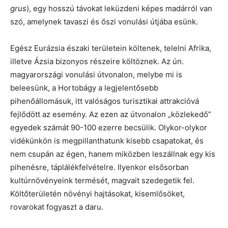
grus
), egy hosszú távokat leküzdeni képes madárról van
szó, amelynek tavaszi és őszi vonulási útjába esünk.
Egész Eurázsia északi területein költenek, telelni Afrika,
illetve Ázsia bizonyos részeire költöznek. Az ún.
magyarországi vonulási útvonalon, melybe mi is
beleesünk, a Hortobágy a legjelentősebb
pihenőállomásuk, itt valóságos turisztikai attrakcióvá
fejlődött az esemény. Az ezen az útvonalon „közlekedő”
egyedek számát 90-100 ezerre becsülik. Olykor-olykor
vidékünkön is megpillanthatunk kisebb csapatokat, és
nem csupán az égen, hanem miközben leszállnak egy kis
pihenésre, táplálékfelvételre. Ilyenkor elsősorban
kultúrnövényeink termését, magvait szedegetik fel.
Költőterületén növényi hajtásokat, kisemlősöket,
rovarokat fogyaszt a daru.