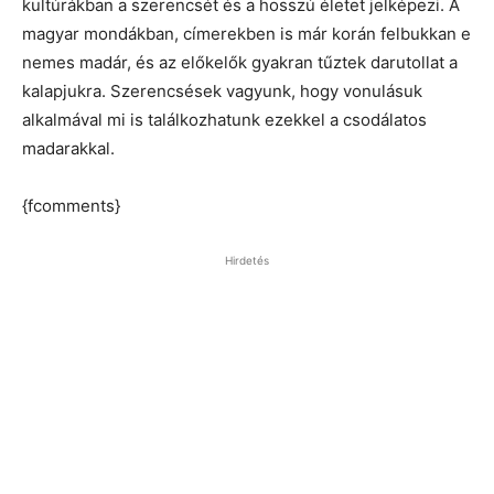
kultúrákban a szerencsét és a hosszú életet jelképezi. A
magyar mondákban, címerekben is már korán felbukkan e
nemes madár, és az előkelők gyakran tűztek darutollat a
kalapjukra. Szerencsések vagyunk, hogy vonulásuk
alkalmával mi is találkozhatunk ezekkel a csodálatos
madarakkal.
{fcomments}
Hirdetés