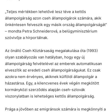
„Teljes mértékben lehetővé lesz téve a kettős
állampolgárság azon cseh állampolgárok számára, akik
önkéntesen felveszik egy másik ország állampolgárságát”
– mondta Petra Schneiderová, a belügyminisztérium
szóvivője a hírportálnak.
Az önálló Cseh Köztársaság megalakulása óta (1993)
olyan szabályozás van hatályban, hogy egy új
állampolgárság felvételével az emberek automatikusan
elveszítik az eredeti cseh állampolgárságukat. Ez csak
azokra nem érvényes, akiknek külföldi állampolgár a
házastársa. Egy, a kilencvenes évek végén megkötött
kormányközi szerződés alapján cseh-szlovák
viszonylatban is lehetséges kettős állampolgárság.
Prága a jövőben az emigránsok számára is megkönnyíti a