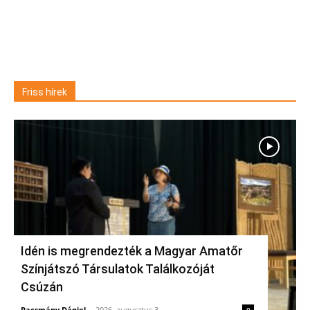
Friss hírek
Idén is megrendezték a Magyar Amatőr
Színjátszó Társulatok Találkozóját
Csúzán
Racsmány Dániel
-
2026, augusztus 3.