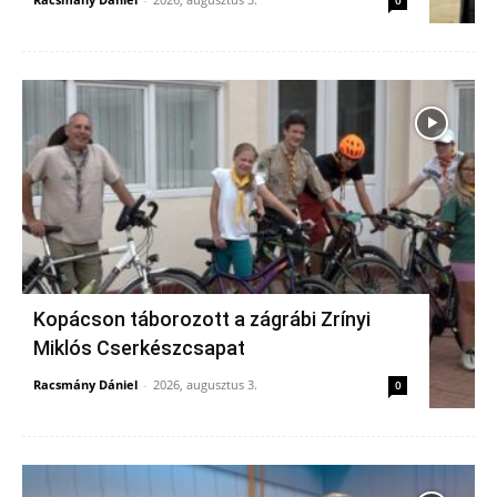
0
Kopácson táborozott a zágrábi Zrínyi
Miklós Cserkészcsapat
Racsmány Dániel
-
2026, augusztus 3.
0