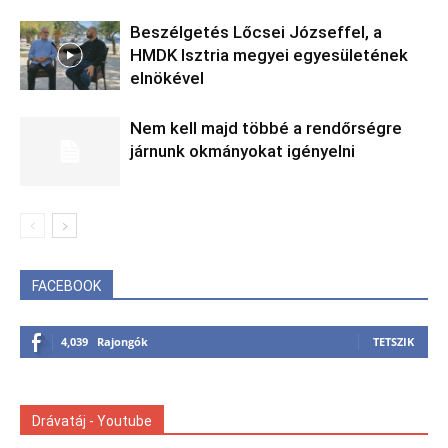
Beszélgetés Lőcsei Józseffel, a
HMDK Isztria megyei egyesületének
elnökével
Nem kell majd többé a rendőrségre
járnunk okmányokat igényelni
FACEBOOK
4,039
Rajongók
TETSZIK
Drávatáj - Youtube