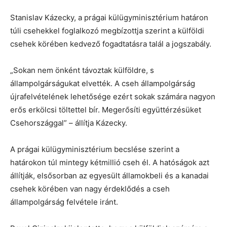
Stanislav Kázecky, a prágai külügyminisztérium határon
túli csehekkel foglalkozó megbízottja szerint a külföldi
csehek körében kedvező fogadtatásra talál a jogszabály.
„Sokan nem önként távoztak külföldre, s
állampolgárságukat elvették. A cseh állampolgárság
újrafelvételének lehetősége ezért sokak számára nagyon
erős erkölcsi töltettel bír. Megerősíti együttérzésüket
Csehországgal” – állítja Kázecky.
A prágai külügyminisztérium becslése szerint a
határokon túl mintegy kétmillió cseh él. A hatóságok azt
állítják, elsősorban az egyesült államokbeli és a kanadai
csehek körében van nagy érdeklődés a cseh
állampolgárság felvétele iránt.