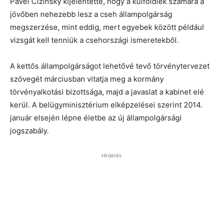
Pavel Cizinsky kijelentette, hogy a külföldiek számára a
jövőben nehezebb lesz a cseh állampolgárság
megszerzése, mint eddig, mert egyebek között például
vizsgát kell tenniük a csehországi ismeretekből.
A kettős állampolgárságot lehetővé tevő törvénytervezet
szövegét márciusban vitatja meg a kormány
törvényalkotási bizottsága, majd a javaslat a kabinet elé
kerül. A belügyminisztérium elképzelései szerint 2014.
január elsején lépne életbe az új állampolgársági
jogszabály.
Hirdetés