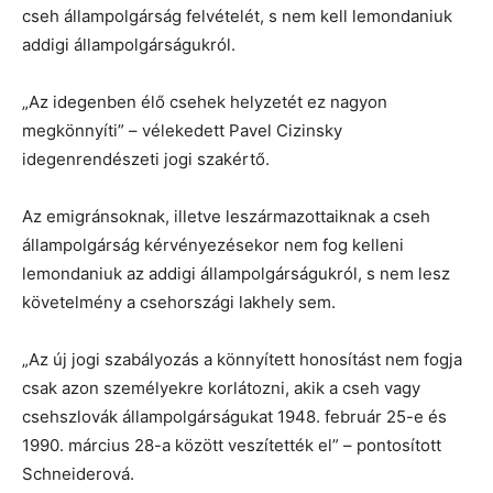
cseh állampolgárság felvételét, s nem kell lemondaniuk
addigi állampolgárságukról.
„Az idegenben élő csehek helyzetét ez nagyon
megkönnyíti” – vélekedett Pavel Cizinsky
idegenrendészeti jogi szakértő.
Az emigránsoknak, illetve leszármazottaiknak a cseh
állampolgárság kérvényezésekor nem fog kelleni
lemondaniuk az addigi állampolgárságukról, s nem lesz
követelmény a csehországi lakhely sem.
„Az új jogi szabályozás a könnyített honosítást nem fogja
csak azon személyekre korlátozni, akik a cseh vagy
csehszlovák állampolgárságukat 1948. február 25-e és
1990. március 28-a között veszítették el” – pontosított
Schneiderová.