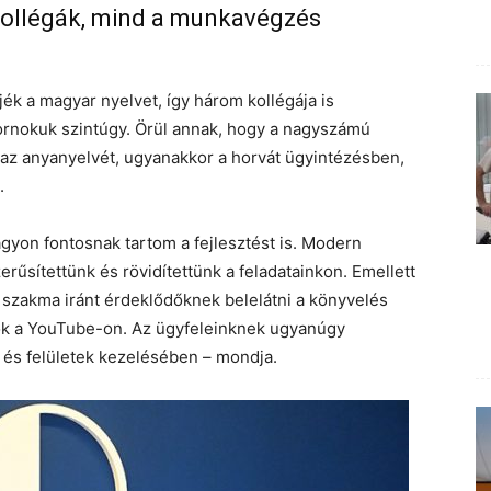
kollégák, mind a munkavégzés
ék a magyar nyelvet, így három kollégája is
ornokuk szintúgy. Örül annak, hogy a nagyszámú
a az anyanyelvét, ugyanakkor a horvát ügyintézésben,
.
gyon fontosnak tartom a fejlesztést is. Modern
űsítettünk és rövidítettünk a feladatainkon. Emellett
a szakma iránt érdeklődőknek belelátni a könyvelés
tők a YouTube-on. Az ügyfeleinknek ugyanúgy
 és felületek kezelésében – mondja.