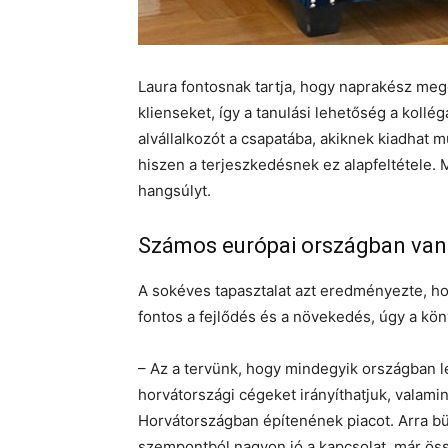
Laura fontosnak tartja, hogy naprakész mego
klienseket, így a tanulási lehetőség a kollé
alvállalkozót a csapatába, akiknek kiadhat m
hiszen a terjeszkedésnek ez alapfeltétele. 
hangsúlyt.
Számos európai országban van 
A sokéves tapasztalat azt eredményezte, ho
fontos a fejlődés és a növekedés, úgy a kön
– Az a tervünk, hogy mindegyik országban l
horvátországi cégeket irányíthatjuk, valamin
Horvátországban építenének piacot. Arra b
szempontból nagyon jó a kapcsolat, már össz