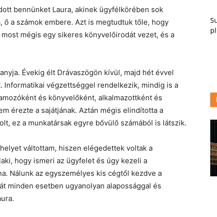
adott bennünket Laura, akinek ügyfélkörében sok
Su
a, ő a számok embere. Azt is megtudtuk tőle, hogy
pl
ét, most mégis egy sikeres könyvelőirodát vezet, és a
.
nyja. Évekig élt Drávaszögön kívül, majd hét évvel
. Informatikai végzettséggel rendelkezik, mindig is a
amozóként és könyvelőként, alkalmazottként és
em érezte a sajátjának. Aztán mégis elindította a
olt, ez a munkatársak egyre bővülő számából is látszik.
helyet váltottam, hiszen elégedettek voltak a
ki, hogy ismeri az ügyfelet és úgy kezeli a
na. Nálunk az egyszemélyes kis cégtől kezdve a
kát minden esetben ugyanolyan alapossággal és
ura.