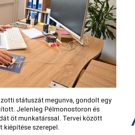
zotti státuszát megunva, gondolt egy
ndított. Jelenleg Pélmonostoron és
át öt munkatárssal. Tervei között
t kiépítése szerepel.