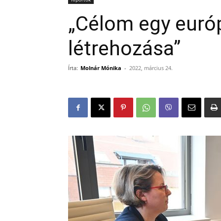
„Célom egy európ
létrehozása”
Írta:
Molnár Mónika
-
2022, március 24.