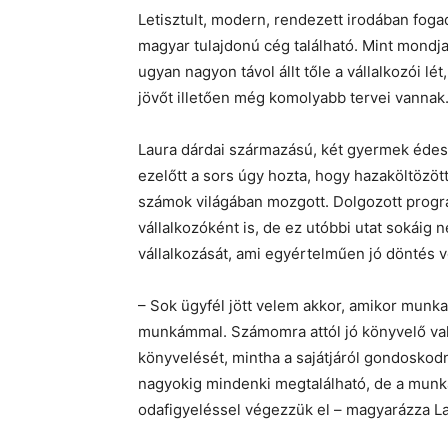
Letisztult, modern, rendezett irodában fog
magyar tulajdonú cég található. Mint mondj
ugyan nagyon távol állt tőle a vállalkozói l
jövőt illetően még komolyabb tervei vannak
Laura dárdai származású, két gyermek édesa
ezelőtt a sors úgy hozta, hogy hazaköltözött
számok világában mozgott. Dolgozott progr
vállalkozóként is, de ez utóbbi utat sokáig n
vállalkozását, ami egyértelműen jó döntés v
– Sok ügyfél jött velem akkor, amikor munka
munkámmal. Számomra attól jó könyvelő vala
könyvelését, mintha a sajátjáról gondoskod
nagyokig mindenki megtalálható, de a mun
odafigyeléssel végezzük el – magyarázza La