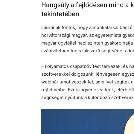
Hangsúly a fejlődésen mind a 
tekintetében
Laurának fontos, hogy a munkatársai beszélj
horvátországi magyar, az egyetemista gyak
magyar ügyféllel napi szinten gyakorolhatj
számvitelben tud szakszerű segítséget adni
– Folyamatos csapatbővítést tervezek, és na
szoftverekkel dolgozunk, lényegesen egyszer
webináriumot veszek fel, amellyel segítek 
rejtelmeibe. Ezek ingyenes videók, elérhe
segítséget nyújtunk a különböző szoftverek