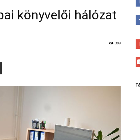
ai könyvelői hálózat
399
T