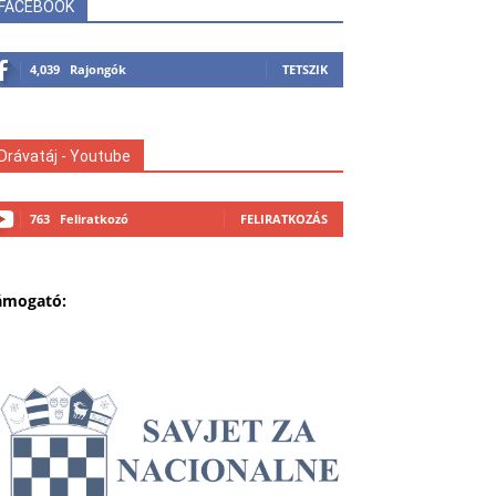
FACEBOOK
4,039
Rajongók
TETSZIK
Drávatáj - Youtube
763
Feliratkozó
FELIRATKOZÁS
ámogató: