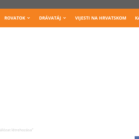
ROVATOK
DRÁVATÁJ
VIJESTI NA HRVATSKOM
K
álózat létrehozása”