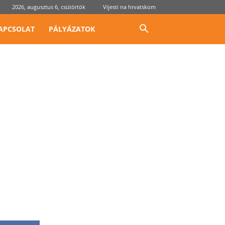
2026, augusztus 6, csütörtök
Vijesti na hrvatskom
APCSOLAT
PÁLYÁZATOK