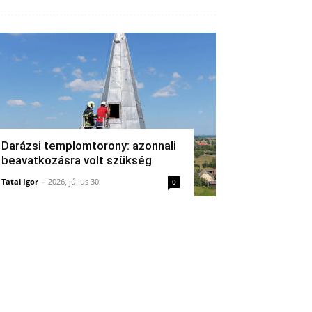
Darázsi templomtorony: azonnali
beavatkozásra volt szükség
Tatai Igor
-
2026, július 30.
0