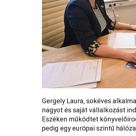
Gergely Laura, sokéves alkalma
nagyot és saját vállalkozást i
Eszéken működtet könyvelőirod
pedig egy európai szintű hálóza