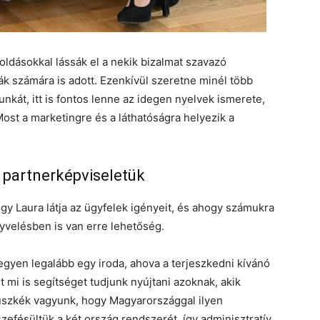
ldásokkal lássák el a nekik bizalmat szavazó
gák számára is adott. Ezenkívül szeretne minél több
unkát, itt is fontos lenne az idegen nyelvek ismerete,
Most a marketingre és a láthatóságra helyezik a
partnerképviseletük
gy Laura látja az ügyfelek igényeit, és ahogy számukra
yvelésben is van erre lehetőség.
egyen legalább egy iroda, ahova a terjeszkedni kívánó
t mi is segítséget tudjunk nyújtani azoknak, akik
üszkék vagyunk, hogy Magyarországgal ilyen
efésültük a két ország rendszerét, így adminisztratív