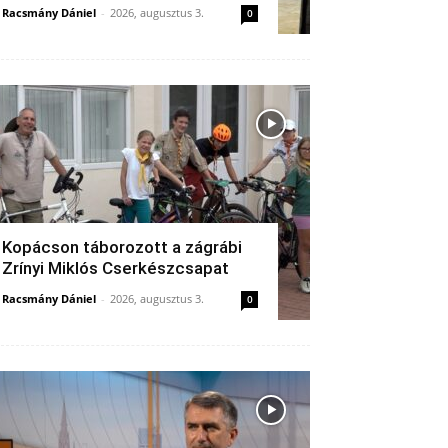
Racsmány Dániel
-
2026, augusztus 3.
0
Kopácson táborozott a zágrábi
Zrínyi Miklós Cserkészcsapat
Racsmány Dániel
-
2026, augusztus 3.
0