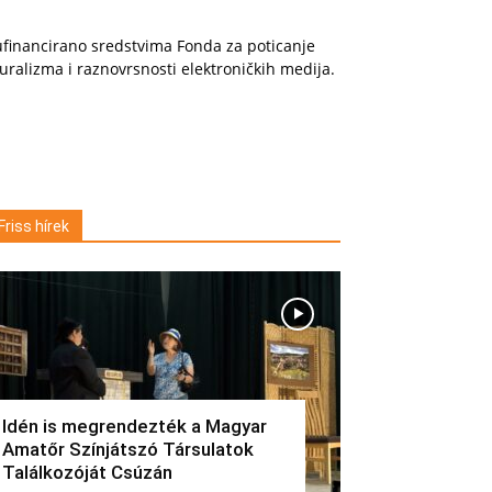
financirano sredstvima Fonda za poticanje
uralizma i raznovrsnosti elektroničkih medija.
Friss hírek
Idén is megrendezték a Magyar
Amatőr Színjátszó Társulatok
Találkozóját Csúzán