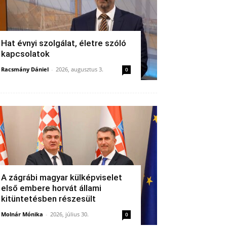
Hat évnyi szolgálat, életre szóló
kapcsolatok
Racsmány Dániel
-
2026, augusztus 3.
0
A zágrábi magyar külképviselet
első embere horvát állami
kitüntetésben részesült
Molnár Mónika
-
2026, július 30.
0