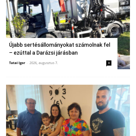
Újabb sertésállományokat számolnak fel
– ezúttal a Darázsi járásban
Tatai Igor
-
2026, augusztus 7.
0