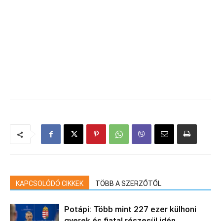
KAPCSOLÓDÓ CIKKEK
TÖBB A SZERZŐTŐL
Potápi: Több mint 227 ezer külhoni
gyerek és fiatal részesül idén