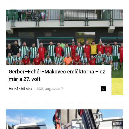
Gerber–Fehér–Makovec emléktorna – ez
már a 27. volt
Molnár Mónika
-
2026, augusztus 7.
0