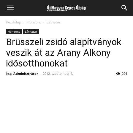
Kezdőlap
Horizont
Láthatár
Horizont
Láthatár
Brüsszeli zsidó alapítványok
veszik át az Arany Alkony
idősotthonokat
Írta:
Adminisztrátor
-
2012, szeptember 4.
204