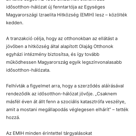
idősotthon-hálózat új fenntartója az Egységes
Magyarországi Izraelita Hitközség (EMIH) lesz – közölték
kedden.
A tranzakció célja, hogy az otthonokban az ellátást a
jövőben a hitközség által alapított Olajág Otthonok
egyházi intézmény biztosítsa, és így tovább
működhessen Magyarország egyik legszínvonalasabb
idősotthon-hálózata.
Felhívták a figyelmet arra, hogy a szerződés aláírásával
rendeződik az idősotthon-hálózat jövője. „Csaknem
másfél éven át állt fenn a szociális katasztrófa veszélye,
amit a mostani megállapodás véglegesen elhárít” – tették
hozzá.
Az EMIH minden érintettel tárgyalásokat