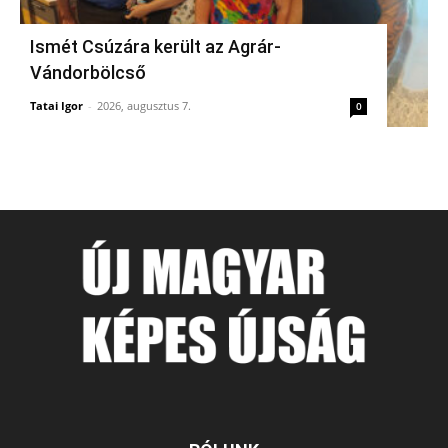
Ismét Csúzára került az Agrár-
Vándorbölcső
Tatai Igor
-
2026, augusztus 7.
0