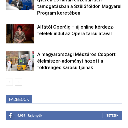
támogatásban a Szülőföldön Magyarul
Program keretében
Alfától Operáig – új online kérdezz-
felelek indul az Opera társulatával
A magyarországi Mészáros Csoport
élelmiszer-adományt hozott a
földrengés károsultjainak
FACEBOOK
4,039
Rajongók
TETSZIK