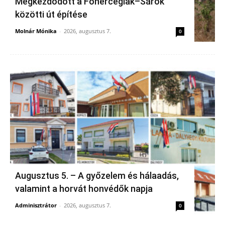
Megkezdődött a Főherceglak–Sárok
közötti út építése
Molnár Mónika
-
2026, augusztus 7.
0
Augusztus 5. – A győzelem és hálaadás,
valamint a horvát honvédők napja
Adminisztrátor
-
2026, augusztus 7.
0