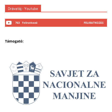
Drávatáj - Youtube
763
Feliratkozó
FELIRATKOZÁS
Támogató: