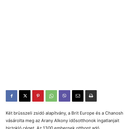
Két brüsszeli zsidó alapítvány, a Brit Europe és a Chanosh
vásárolta meg az Arany Alkony idősotthonok ingatlanjait
birtokló céget. Az 1300 embernek otthont adó