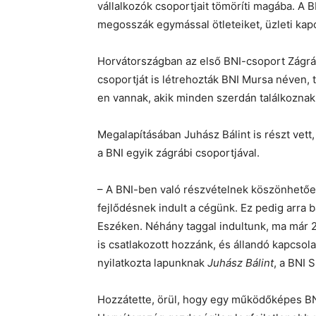
vállalkozók csoportjait tömöríti magába. A 
megosszák egymással ötleteiket, üzleti kapc
Horvátországban az első BNI-csoport Zágráb
csoportját is létrehozták BNI Mursa néven, t
en vannak, akik minden szerdán találkoznak
Megalapításában Juhász Bálint is részt vett,
a BNI egyik zágrábi csoportjával.
– A BNI-ben való részvételnek köszönhetően 
fejlődésnek indult a cégünk. Ez pedig arra 
Eszéken. Néhány taggal indultunk, ma már 2
is csatlakozott hozzánk, és állandó kapcsola
nyilatkozta lapunknak
Juhász Bálint
, a BNI 
Hozzátette, örül, hogy egy működőképes BN