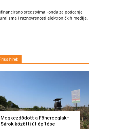
financirano sredstvima Fonda za poticanje
uralizma i raznovrsnosti elektroničkih medija.
Friss hírek
Megkezdődött a Főherceglak–
Sárok közötti út építése