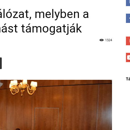
álózat, melyben a
mást támogatják
1324
T