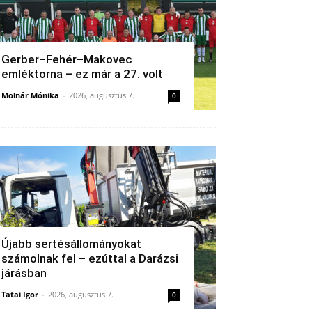
Gerber–Fehér–Makovec
emléktorna – ez már a 27. volt
Molnár Mónika
-
2026, augusztus 7.
0
Újabb sertésállományokat
számolnak fel – ezúttal a Darázsi
járásban
Tatai Igor
-
2026, augusztus 7.
0