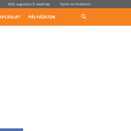
2026, augusztus 9, vasárnap
Vijesti na hrvatskom
APCSOLAT
PÁLYÁZATOK