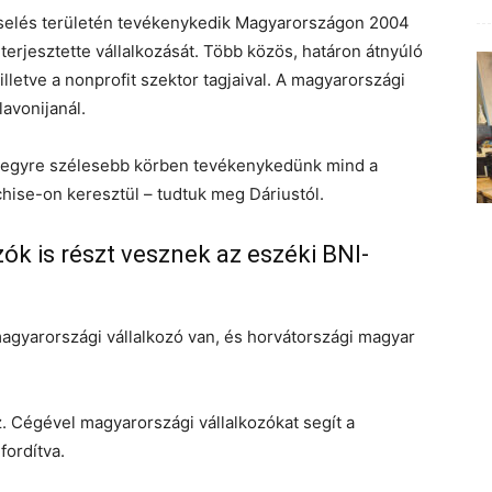
zselés területén tevékenykedik Magyarországon 2004
iterjesztette vállalkozását. Több közös, határon átnyúló
 illetve a nonprofit szektor tagjaival. A magyarországi
lavonijanál.
 egyre szélesebb körben tevékenykedünk mind a
chise-on keresztül – tudtuk meg Dáriustól.
ók is részt vesznek az eszéki BNI-
agyarországi vállalkozó van, és horvátországi magyar
z. Cégével magyarországi vállalkozókat segít a
fordítva.