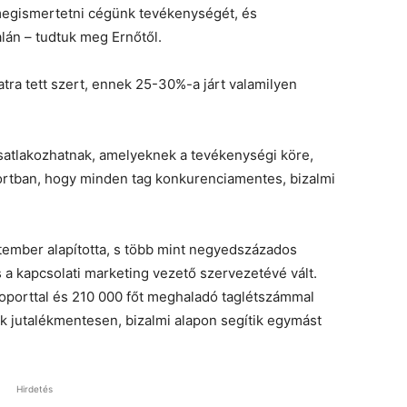
megismertetni cégünk tevékenységét, és
alán – tudtuk meg Ernőtől.
ra tett szert, ennek 25-30%-a járt valamilyen
csatlakozhatnak, amelyeknek a tevékenységi köre,
portban, hogy minden tag konkurenciamentes, bizalmi
tember alapította, s több mint negyedszázados
s a kapcsolati marketing vezető szervezetévé vált.
oporttal és 210 000 főt meghaladó taglétszámmal
ok jutalékmentesen, bizalmi alapon segítik egymást
Hirdetés