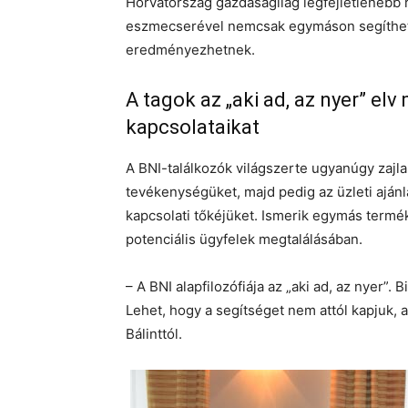
Horvátország gazdaságilag legfejletlenebb 
eszmecserével nemcsak egymáson segíthetn
eredményezhetnek.
A tagok az „aki ad, az nyer” e
kapcsolataikat
A BNI-találkozók világszerte ugyanúgy zajla
tevékenységüket, majd pedig az üzleti ajá
kapcsolati tőkéjüket. Ismerik egymás termék
potenciális ügyfelek megtalálásában.
– A BNI alapfilozófiája az „aki ad, az nyer”
Lehet, hogy a segítséget nem attól kapjuk, 
Bálinttól.