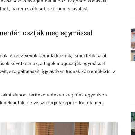
része. A közösségen belüli pozitív gondolkodással,
ek, hanem szélesebb körben is javulást
lv mentén osztják meg egymással
nak. A résztvevők bemutatkoznak, ismertetik saját
nlások következnek, a tagok megosztják egymással
eit, szolgáltatásait, így aktívan tudnak közreműködni a
. Bizalmi alapon, térítésmentesen segítünk egymáson.
akinek adtuk, de vissza fogjuk kapni – tudtuk meg