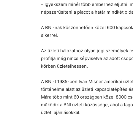
– Igyekszem minél több emberhez eljutni, 
népszerűsíteni a piacot a határ mindkét old
A BNI-nak köszönhetően közel 600 kapcsolat
sikerrel.
Az üzleti hálózathoz olyan jogi személyek 
profilja még nincs képviselve az adott cso
körben üzletelhessen.
A BNI-t 1985-ben Ivan Misner amerikai üzle
történelme alatt az üzleti kapcsolatépítés é
Mára több mint 60 országban közel 8000 cs
működik a BNI üzleti közössége, ahol a tag
üzleti ajánlásokkal.