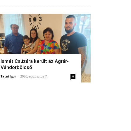
Ismét Csúzára került az Agrár-
Vándorbölcső
Tatai Igor
-
2026, augusztus 7.
0