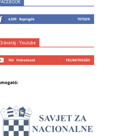
FACEBOOK
4,039
Rajongók
TETSZIK
Drávatáj - Youtube
763
Feliratkozó
FELIRATKOZÁS
ámogató: