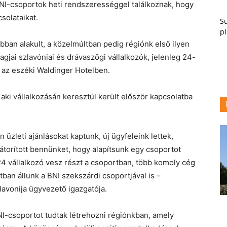
BNI-csoportok heti rendszerességgel találkoznak, hogy
solataikat.
Su
pl
ban alakult, a közelmúltban pedig régiónk első ilyen
agjai szlavóniai és drávaszögi vállalkozók, jelenleg 24-
 az eszéki Waldinger Hotelben.
 aki vállalkozásán keresztül került először kapcsolatba
üzleti ajánlásokat kaptunk, új ügyfeleink lettek,
bátorított bennünket, hogy alapítsunk egy csoportot
4 vállalkozó vesz részt a csoportban, több komoly cég
tban állunk a BNI szekszárdi csoportjával is –
Slavonija ügyvezető igazgatója.
I-csoportot tudtak létrehozni régiónkban, amely