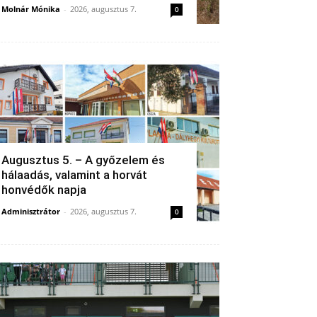
Molnár Mónika
-
2026, augusztus 7.
0
Augusztus 5. – A győzelem és
hálaadás, valamint a horvát
honvédők napja
Adminisztrátor
-
2026, augusztus 7.
0