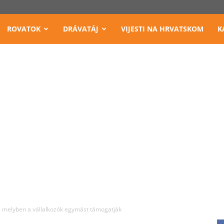
ROVATOK
DRÁVATÁJ
VIJESTI NA HRVATSKOM
K
at, melyben a vállalkozók egymást támogatják