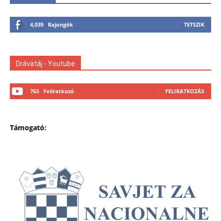
4,039
Rajongók
TETSZIK
Drávatáj - Youtube
763
Feliratkozó
FELIRATKOZÁS
Támogató: