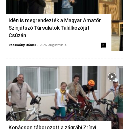
Idén is megrendezték a Magyar Amatőr
Színjátszó Társulatok Találkozóját
Csúzán
Racsmány Dániel
-
2026, augusztus 3.
0
Kopácson táborozott a zágrábi Zrínyi