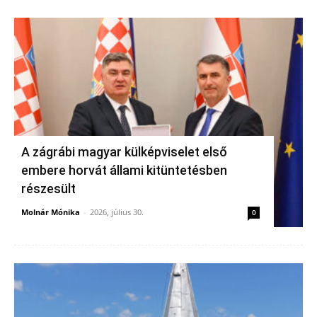
A zágrábi magyar külképviselet első
embere horvát állami kitüntetésben
részesült
Molnár Mónika
-
2026, július 30.
0