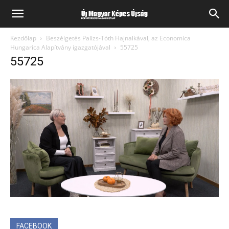
Kezdőlap
Beszélgetés Palizs-Tóth Hajnalkával, az Economica
Hungarica Alapítvány igazgatójával
55725
55725
FACEBOOK