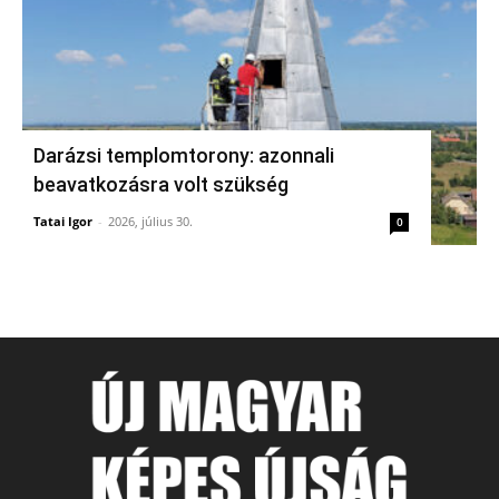
Darázsi templomtorony: azonnali
beavatkozásra volt szükség
Tatai Igor
-
2026, július 30.
0