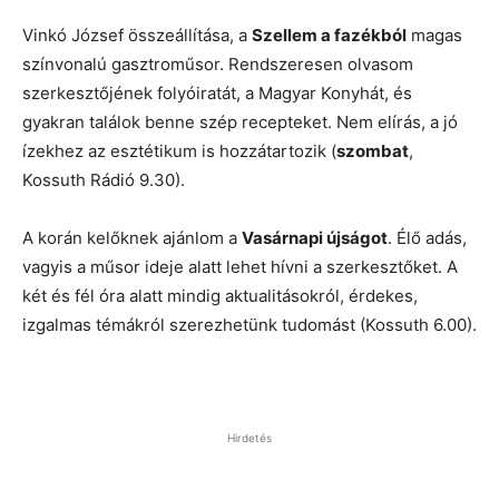
Vinkó József összeállítása, a
Szellem a fazékból
magas
színvonalú gasztroműsor. Rendszeresen olvasom
szerkesztőjének folyóiratát, a Magyar Konyhát, és
gyakran találok benne szép recepteket. Nem elírás, a jó
ízekhez az esztétikum is hozzátartozik (
szombat
,
Kossuth Rádió 9.30).
A korán kelőknek ajánlom a
Vasárnapi újságot
. Élő adás,
vagyis a műsor ideje alatt lehet hívni a szerkesztőket. A
két és fél óra alatt mindig aktualitásokról, érdekes,
izgalmas témákról szerezhetünk tudomást (Kossuth 6.00).
Hirdetés