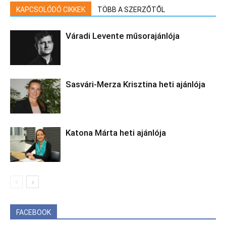
KAPCSOLÓDÓ CIKKEK
TÖBB A SZERZŐTŐL
Váradi Levente műsorajánlója
Sasvári-Merza Krisztina heti ajánlója
Katona Márta heti ajánlója
FACEBOOK