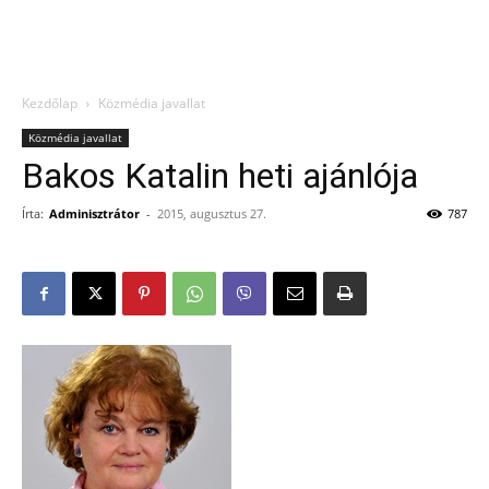
Kezdőlap
Közmédia javallat
Közmédia javallat
Bakos Katalin heti ajánlója
Írta:
Adminisztrátor
-
2015, augusztus 27.
787