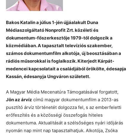
Bakos Katalin a július 1-jén újjáalakult Duna
Médiaszolgáltató Nonprofit Zrt. közéleti és
dokumentum-főszerkesztője 1979-től dolgozik a
közmédiában. A tapasztalt televíziós szakember,
számos dokumentumfilm alkotója, új beosztásában a
rádiós műsorokkal is foglalkozik. Kiterjedt Kárpát-
medencei kapcsolatait a családjából örökölte, édesapja
Kassán, édesanyja Ungváron született.
A Magyar Média Mecenatúra Támogatásával forgatott,
Jön az árvíz
című magyar dokumentumfilm a 2013-as
pusztító árvíz történetét dolgozza fel, s az emberfeletti
erőfeszítés és a közösségi összefogás hiteles
dokumentuma. Aktualitását a szélsőséges nyári időjárás
nyomán nap mint nap tapasztalhatjuk. Alkotója, Zsóka