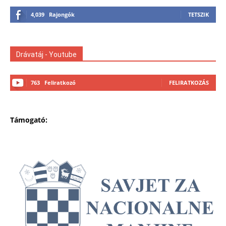
4,039
Rajongók
TETSZIK
Drávatáj - Youtube
763
Feliratkozó
FELIRATKOZÁS
Támogató: