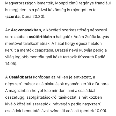
Magyarországon ismerték, Monpti című regénye franciául
is megjelent s a párizsi közönség is rajongott érte
(
szerda
, Duna 20.30).
Az
Arcvonásokban,
a közéleti szerkesztőség népszerű
sorozatában
csütörtökön
a hallgatók Ádám Zsófia kutyás
mentővel találkozhatnak. A fiatal hölgy egész fiatalon
került a mentők csapatába, Drazsé nevű kutyája pedig a
világ legjobb mentőkutyái közé tartozik (Kossuth Rádió
14.05).
A
Családbarát
korábban az M1-en jelentkezett, a
népszerű műsor az átalakulások nyomán került a Dunára.
A magazinban helyet kap minden, ami a családdal
összefügg, szolgáltatásokról tájékoztat, s hét közben
kiváló közéleti szereplők, hétvégén pedig nagyszerű
családok bemutatásával színesíti adásait (péntek 10.00).