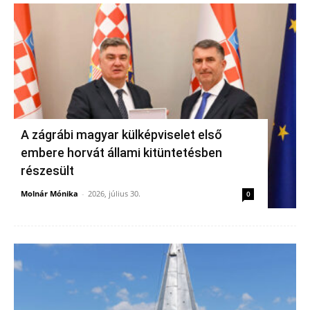
A zágrábi magyar külképviselet első
embere horvát állami kitüntetésben
részesült
Molnár Mónika
-
2026, július 30.
0