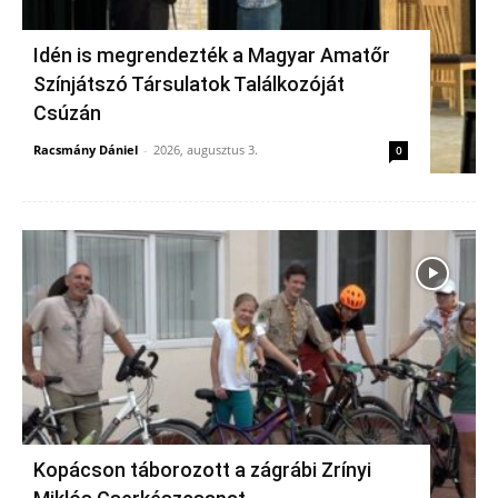
Idén is megrendezték a Magyar Amatőr
Színjátszó Társulatok Találkozóját
Csúzán
Racsmány Dániel
-
2026, augusztus 3.
0
Kopácson táborozott a zágrábi Zrínyi