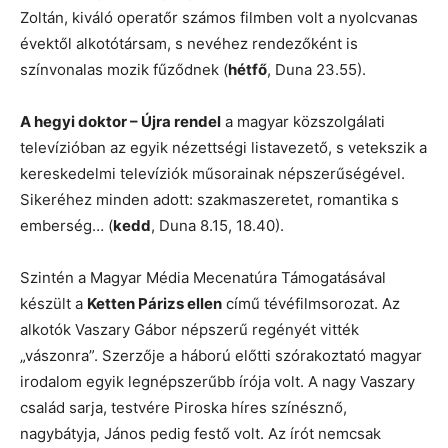
Zoltán, kiváló operatőr számos filmben volt a nyolcvanas
évektől alkotótársam, s nevéhez rendezőként is
színvonalas mozik fűződnek (
hétfő
, Duna 23.55).
A hegyi doktor – Újra rendel
a magyar közszolgálati
televízióban az egyik nézettségi listavezető, s vetekszik a
kereskedelmi televíziók műsorainak népszerűségével.
Sikeréhez minden adott: szakmaszeretet, romantika s
emberség… (
kedd
, Duna 8.15, 18.40).
Szintén a Magyar Média Mecenatúra Támogatásával
készült a
Ketten Párizs ellen
című tévéfilmsorozat. Az
alkotók Vaszary Gábor népszerű regényét vitték
„vászonra”. Szerzője a háború előtti szórakoztató magyar
irodalom egyik legnépszerűbb írója volt. A nagy Vaszary
család sarja, testvére Piroska híres színésznő,
nagybátyja, János pedig festő volt. Az írót nemcsak