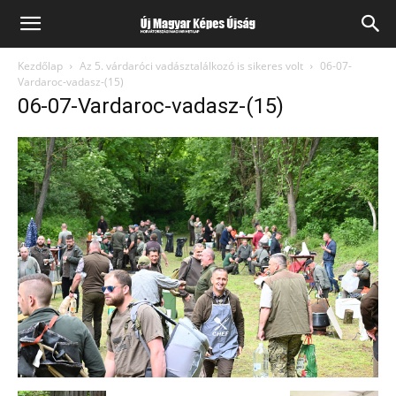
Kezdőlap
Az 5. várdaróci vadásztalálkozó is sikeres volt
06-07-
Vardaroc-vadasz-(15)
06-07-Vardaroc-vadasz-(15)