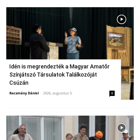
Idén is megrendezték a Magyar Amatőr
Színjátszó Társulatok Találkozóját
Csúzán
Racsmány Dániel
-
2026, augusztus 3.
0