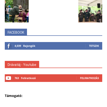
FACEBOOK
4,039
Rajongók
TETSZIK
Drávatáj - Youtube
763
Feliratkozó
FELIRATKOZÁS
Támogató: