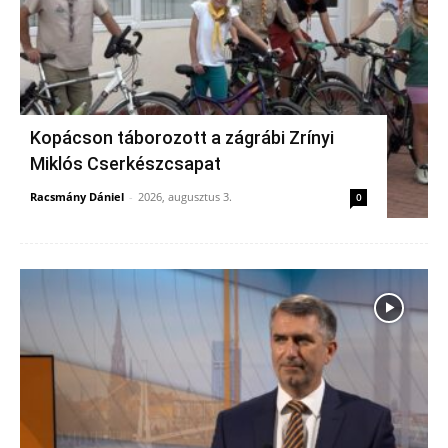
Kopácson táborozott a zágrábi Zrínyi
Miklós Cserkészcsapat
Racsmány Dániel
-
2026, augusztus 3.
0