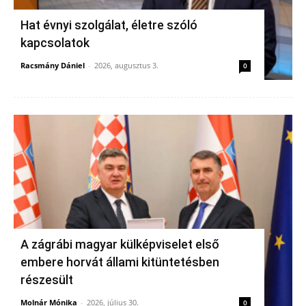
Hat évnyi szolgálat, életre szóló
kapcsolatok
Racsmány Dániel
-
2026, augusztus 3.
0
A zágrábi magyar külképviselet első
embere horvát állami kitüntetésben
részesült
Molnár Mónika
-
2026, július 30.
0