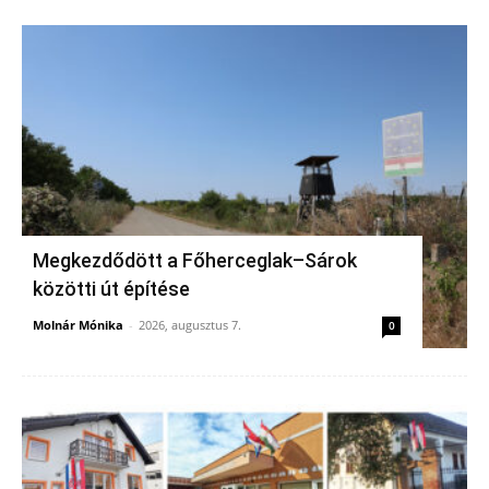
Megkezdődött a Főherceglak–Sárok
közötti út építése
Molnár Mónika
-
2026, augusztus 7.
0