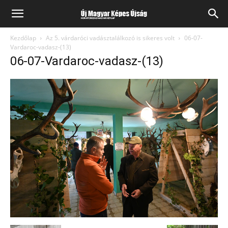
Kezdőlap
Az 5. várdaróci vadásztalálkozó is sikeres volt
06-07-
Vardaroc-vadasz-(13)
06-07-Vardaroc-vadasz-(13)