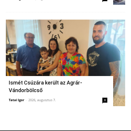
Ismét Csúzára került az Agrár-
Vándorbölcső
Tatai Igor
-
2026, augusztus 7.
0