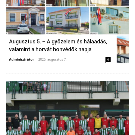
Augusztus 5. – A győzelem és hálaadás,
valamint a horvát honvédők napja
Adminisztrátor
-
2026, augusztus 7.
0