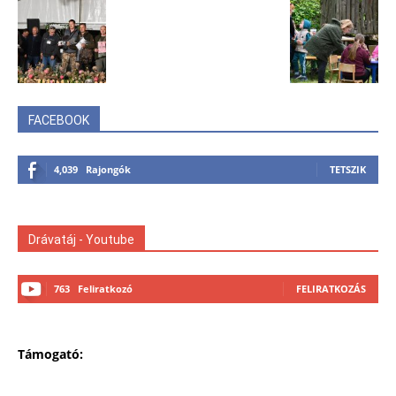
FACEBOOK
4,039
Rajongók
TETSZIK
Drávatáj - Youtube
763
Feliratkozó
FELIRATKOZÁS
Támogató: