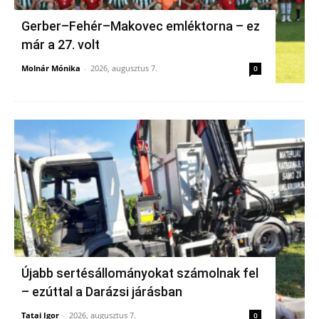
Gerber–Fehér–Makovec emléktorna – ez
már a 27. volt
Molnár Mónika
-
2026, augusztus 7.
0
Újabb sertésállományokat számolnak fel
– ezúttal a Darázsi járásban
Tatai Igor
-
2026, augusztus 7.
0