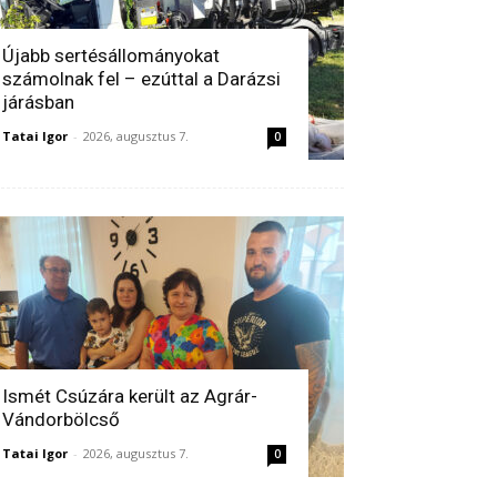
Újabb sertésállományokat
számolnak fel – ezúttal a Darázsi
járásban
Tatai Igor
-
2026, augusztus 7.
0
Ismét Csúzára került az Agrár-
Vándorbölcső
Tatai Igor
-
2026, augusztus 7.
0