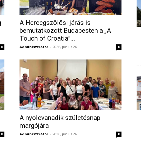
g
A Hercegszőlősi járás is
bemutatkozott Budapesten a „A
Touch of Croatia”...
Adminisztrátor
-
2026, június 26.
0
0
A nyolcvanadik születésnap
margójára
Adminisztrátor
-
2026, június 26.
0
0