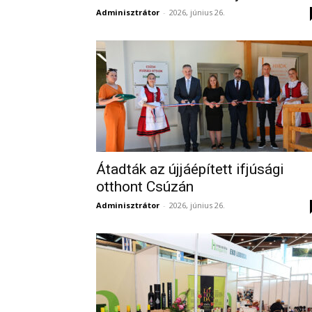
Adminisztrátor
-
2026, június 26.
Átadták az újjáépített ifjúsági
otthont Csúzán
Adminisztrátor
-
2026, június 26.