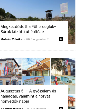
Megkezdődött a Főherceglak–
Sárok közötti út építése
Molnár Mónika
-
2026, augusztus 7.
0
Augusztus 5. – A győzelem és
hálaadás, valamint a horvát
honvédők napja
Adminisztrátor
-
2026, augusztus 7.
0