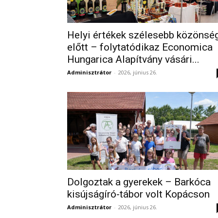
Helyi értékek szélesebb közönsé
előtt – folytatódikaz Economica
Hungarica Alapítvány vásári...
Adminisztrátor
-
2026, június 26.
Dolgoztak a gyerekek – Barkóca
kisújságíró-tábor volt Kopácson
Adminisztrátor
-
2026, június 26.