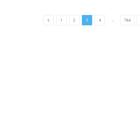
...
1
2
3
4
784