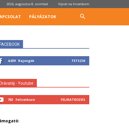
2026, augusztus 8, szombat
Vijesti na hrvatskom
APCSOLAT
PÁLYÁZATOK
FACEBOOK
4,039
Rajongók
TETSZIK
Drávatáj - Youtube
763
Feliratkozó
FELIRATKOZÁS
ámogató: