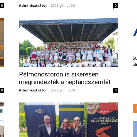
Adminisztrátor
-
2026, június 26.
0
0
Su
pl
Pélmonostoron is sikeresen
megrendezték a néptáncszemlét
Adminisztrátor
-
2026, június 26.
0
0