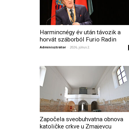
Harmincnégy év után távozik a
horvát száborból Furio Radin
Adminisztrátor
-
2026, július 2.
Započela sveobuhvatna obnova
katoličke crkve u Zmajevcu