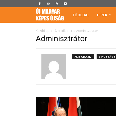
Képes
FŐOLDAL
HÍREK
Újság
Kezdőlap
Szerzők
Írta Adminisztrátor
Adminisztrátor
7833 CIKKEK
3 HOZZÁSZ