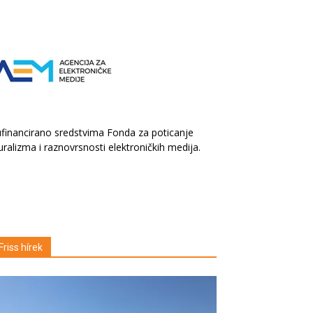
financirano sredstvima Fonda za poticanje
uralizma i raznovrsnosti elektroničkih medija.
Friss hírek