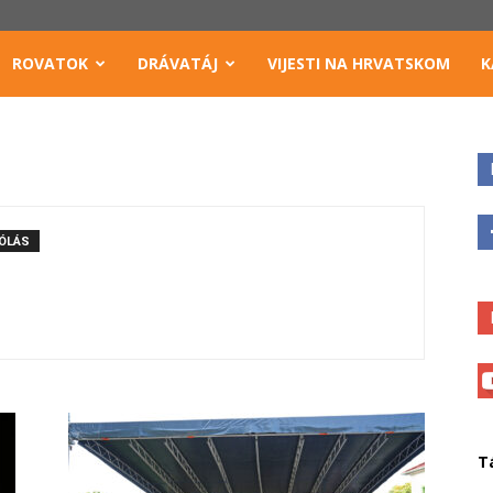
ROVATOK
DRÁVATÁJ
VIJESTI NA HRVATSKOM
K
ÓLÁS
T