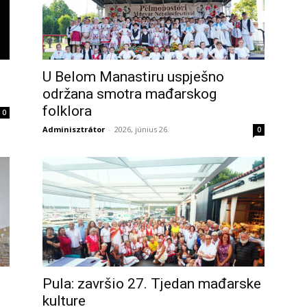
U Belom Manastiru uspješno
održana smotra mađarskog
folklora
0
Adminisztrátor
-
2026, június 26.
0
Pula: završio 27. Tjedan mađarske
kulture