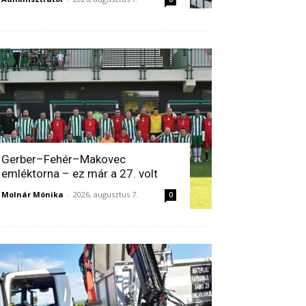
Gerber–Fehér–Makovec
emléktorna – ez már a 27. volt
Molnár Mónika
-
2026, augusztus 7.
0