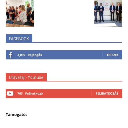
FACEBOOK
4,039
Rajongók
TETSZIK
Drávatáj - Youtube
763
Feliratkozó
FELIRATKOZÁS
Támogató: