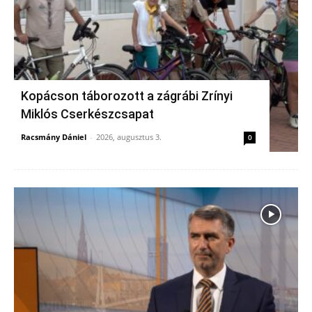
Kopácson táborozott a zágrábi Zrínyi
Miklós Cserkészcsapat
Racsmány Dániel
-
2026, augusztus 3.
0