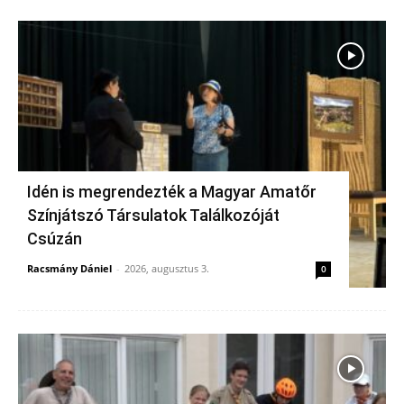
Idén is megrendezték a Magyar Amatőr
Színjátszó Társulatok Találkozóját
Csúzán
Racsmány Dániel
-
2026, augusztus 3.
0