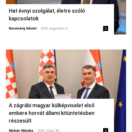
Hat évnyi szolgálat, életre szóló
kapcsolatok
Racsmány Dániel
-
2026, augusztus 3.
0
A zágrábi magyar külképviselet első
embere horvát állami kitüntetésben
részesült
Molnár Mónika
-
2026, július 30.
0