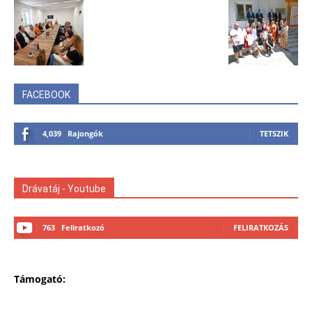
FACEBOOK
4,039
Rajongók
TETSZIK
Drávatáj - Youtube
763
Feliratkozó
FELIRATKOZÁS
Támogató: