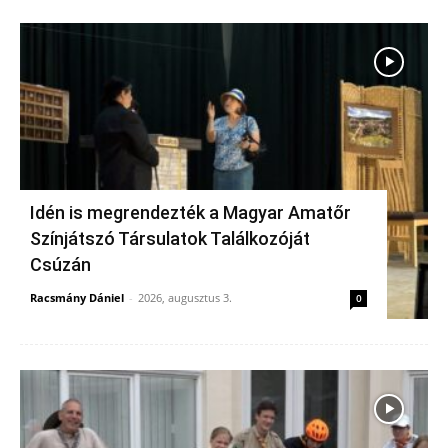
Idén is megrendezték a Magyar Amatőr
Színjátszó Társulatok Találkozóját
Csúzán
Racsmány Dániel
-
2026, augusztus 3.
0