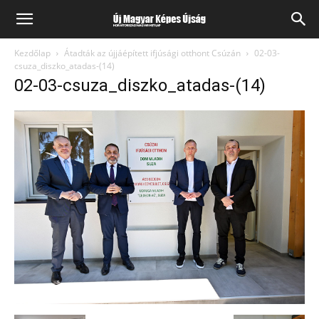
Kezdőlap
Átadták az újjáépített ifjúsági otthont Csúzán
02-03-
csuza_diszko_atadas-(14)
02-03-csuza_diszko_atadas-(14)