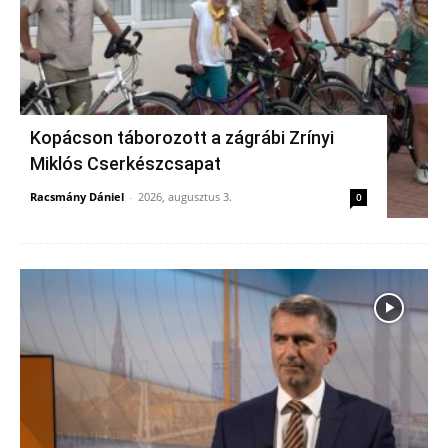
Kopácson táborozott a zágrábi Zrínyi
Miklós Cserkészcsapat
Racsmány Dániel
-
2026, augusztus 3.
0