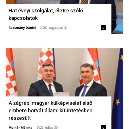
Hat évnyi szolgálat, életre szóló
kapcsolatok
Racsmány Dániel
-
2026, augusztus 3.
0
A zágrábi magyar külképviselet első
embere horvát állami kitüntetésben
részesült
Molnár Mónika
-
2026, július 30.
0