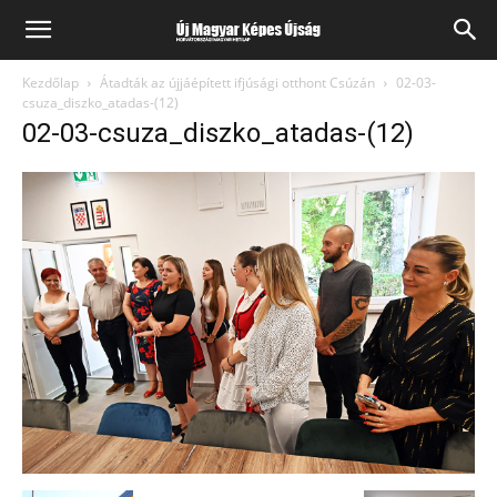
Kezdőlap
Átadták az újjáépített ifjúsági otthont Csúzán
02-03-
csuza_diszko_atadas-(12)
02-03-csuza_diszko_atadas-(12)