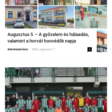
Augusztus 5. – A győzelem és hálaadás,
valamint a horvát honvédők napja
Adminisztrátor
-
2026, augusztus 7.
0