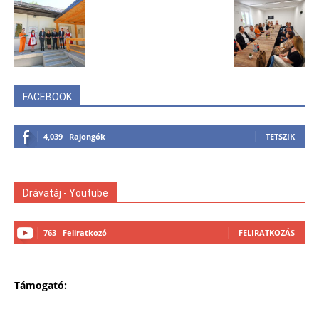
FACEBOOK
4,039
Rajongók
TETSZIK
Drávatáj - Youtube
763
Feliratkozó
FELIRATKOZÁS
Támogató: