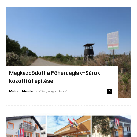
Megkezdődött a Főherceglak–Sárok
közötti út építése
Molnár Mónika
-
2026, augusztus 7.
0