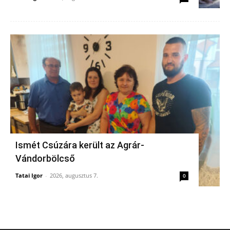
Ismét Csúzára került az Agrár-
Vándorbölcső
Tatai Igor
-
2026, augusztus 7.
0