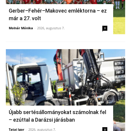
Gerber–Fehér–Makovec emléktorna – ez
már a 27. volt
Molnár Mónika
-
2026, augusztus 7.
0
Újabb sertésállományokat számolnak fel
– ezúttal a Darázsi járásban
Tatai Igor
-
2026, augusztus 7.
0