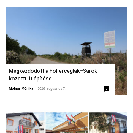
Megkezdődött a Főherceglak–Sárok
közötti út építése
Molnár Mónika
-
2026, augusztus 7.
0