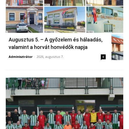
Augusztus 5. – A győzelem és hálaadás,
valamint a horvát honvédők napja
Adminisztrátor
-
2026, augusztus 7.
0