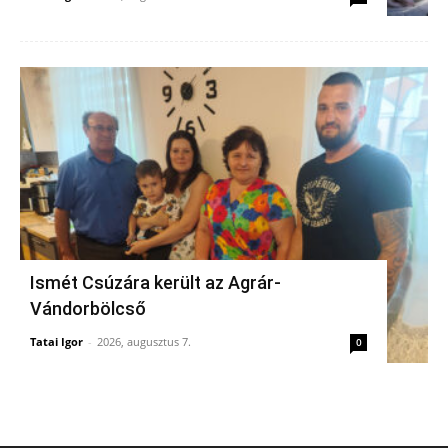
Ismét Csúzára került az Agrár-
Vándorbölcső
Tatai Igor
-
2026, augusztus 7.
0