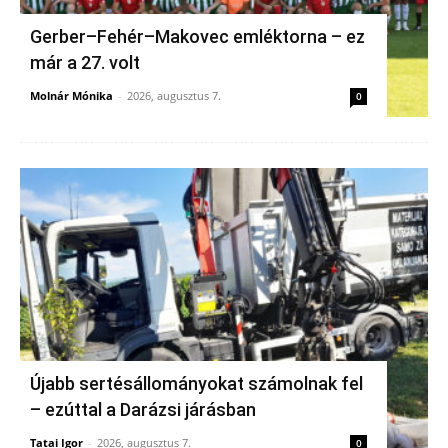
Gerber–Fehér–Makovec emléktorna – ez
már a 27. volt
Molnár Mónika
-
2026, augusztus 7.
0
Újabb sertésállományokat számolnak fel
– ezúttal a Darázsi járásban
Tatai Igor
-
2026, augusztus 7.
0