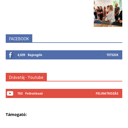
FACEBOOK
4,039
Rajongók
TETSZIK
Drávatáj - Youtube
763
Feliratkozó
FELIRATKOZÁS
Támogató: