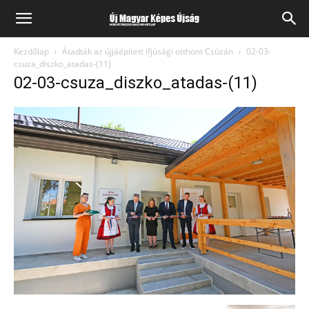
Kezdőlap
Átadták az újjáépített ifjúsági otthont Csúzán
02-03-
csuza_diszko_atadas-(11)
02-03-csuza_diszko_atadas-(11)