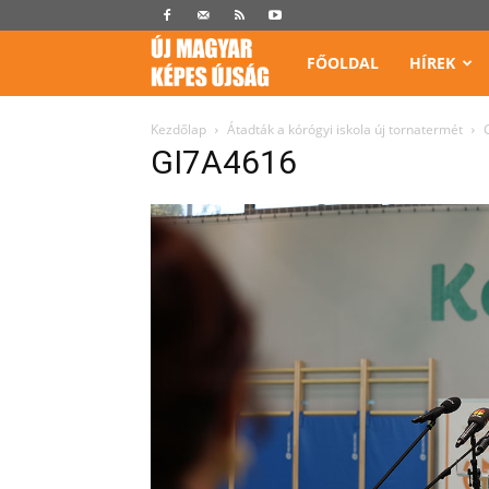
Képes
FŐOLDAL
HÍREK
Újság
Kezdőlap
Átadták a kórógyi iskola új tornatermét
GI7A4616