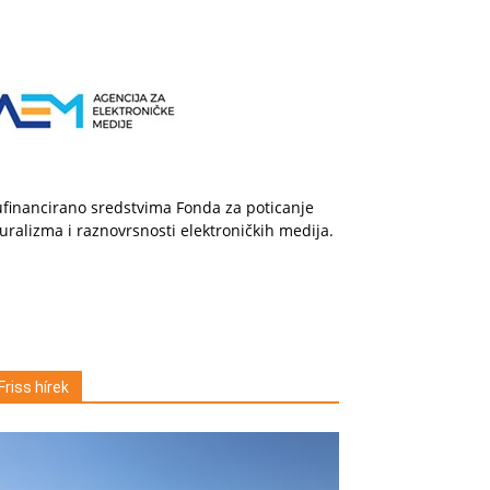
financirano sredstvima Fonda za poticanje
uralizma i raznovrsnosti elektroničkih medija.
Friss hírek