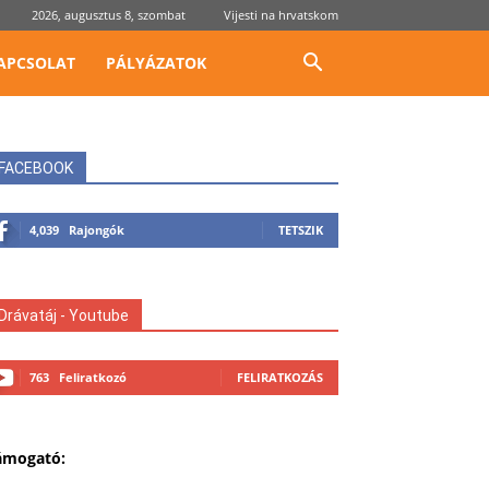
2026, augusztus 8, szombat
Vijesti na hrvatskom
APCSOLAT
PÁLYÁZATOK
FACEBOOK
4,039
Rajongók
TETSZIK
Drávatáj - Youtube
763
Feliratkozó
FELIRATKOZÁS
ámogató: