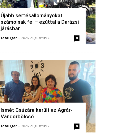
Újabb sertésállományokat
számolnak fel – ezúttal a Darázsi
járásban
Tatai Igor
-
2026, augusztus 7.
0
Ismét Csúzára került az Agrár-
Vándorbölcső
Tatai Igor
-
2026, augusztus 7.
0