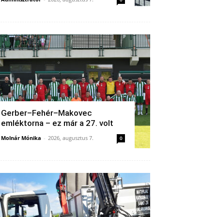
Gerber–Fehér–Makovec
emléktorna – ez már a 27. volt
Molnár Mónika
-
2026, augusztus 7.
0