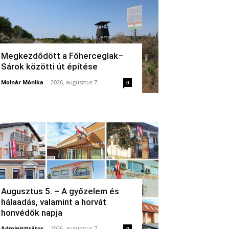
Megkezdődött a Főherceglak–
Sárok közötti út építése
Molnár Mónika
-
2026, augusztus 7.
0
Augusztus 5. – A győzelem és
hálaadás, valamint a horvát
honvédők napja
Adminisztrátor
-
2026, augusztus 7.
0