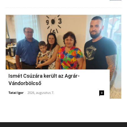
Ismét Csúzára került az Agrár-
Vándorbölcső
Tatai Igor
-
2026, augusztus 7.
0