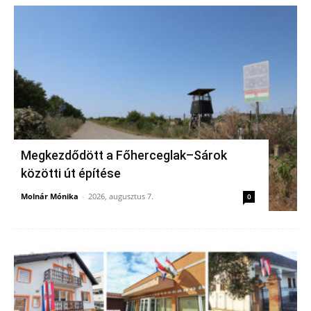
Megkezdődött a Főherceglak–Sárok
közötti út építése
Molnár Mónika
-
2026, augusztus 7.
0