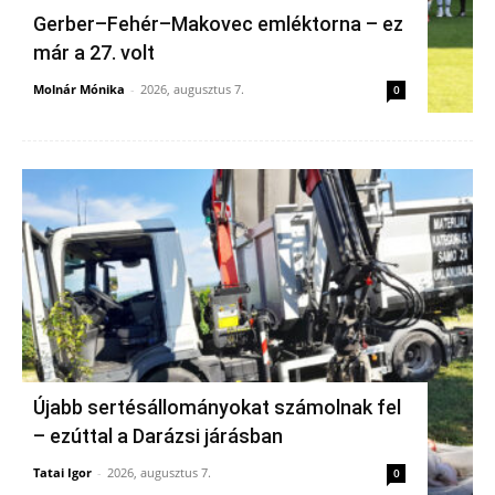
Gerber–Fehér–Makovec emléktorna – ez
már a 27. volt
Molnár Mónika
-
2026, augusztus 7.
0
Újabb sertésállományokat számolnak fel
– ezúttal a Darázsi járásban
Tatai Igor
-
2026, augusztus 7.
0