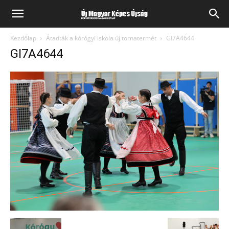
Kezdőlap
Átadták a kórógyi iskola új tornatermét
GI7A4644
GI7A4644