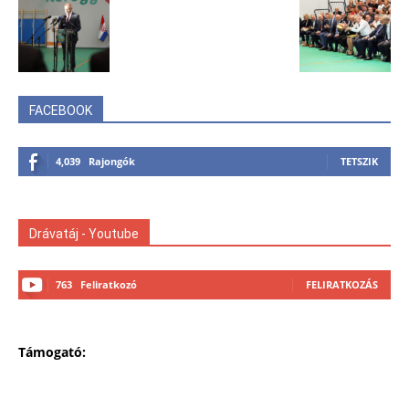
FACEBOOK
4,039
Rajongók
TETSZIK
Drávatáj - Youtube
763
Feliratkozó
FELIRATKOZÁS
Támogató: