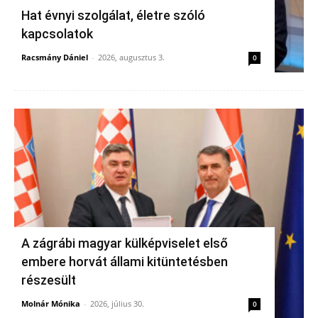
Hat évnyi szolgálat, életre szóló
kapcsolatok
Racsmány Dániel
-
2026, augusztus 3.
0
A zágrábi magyar külképviselet első
embere horvát állami kitüntetésben
részesült
Molnár Mónika
-
2026, július 30.
0