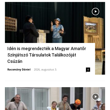
Idén is megrendezték a Magyar Amatőr
Színjátszó Társulatok Találkozóját
Csúzán
Racsmány Dániel
-
2026, augusztus 3.
0