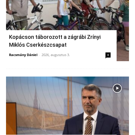
Kopácson táborozott a zágrábi Zrínyi
Miklós Cserkészcsapat
Racsmány Dániel
-
2026, augusztus 3.
0