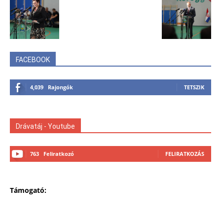
FACEBOOK
4,039
Rajongók
TETSZIK
Drávatáj - Youtube
763
Feliratkozó
FELIRATKOZÁS
Támogató: