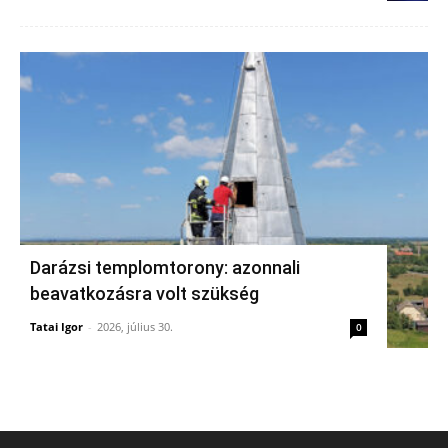
Darázsi templomtorony: azonnali
beavatkozásra volt szükség
Tatai Igor
-
2026, július 30.
0