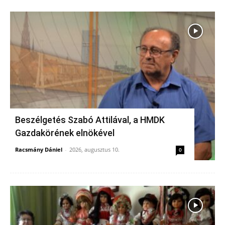
Beszélgetés Szabó Attilával, a HMDK
Gazdakörének elnökével
Racsmány Dániel
-
2026, augusztus 10.
0