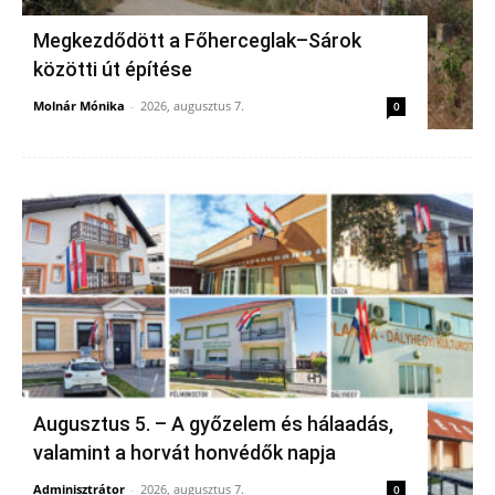
Megkezdődött a Főherceglak–Sárok
közötti út építése
Molnár Mónika
-
2026, augusztus 7.
0
Augusztus 5. – A győzelem és hálaadás,
valamint a horvát honvédők napja
Adminisztrátor
-
2026, augusztus 7.
0