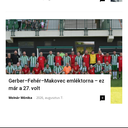
Gerber–Fehér–Makovec emléktorna – ez
már a 27. volt
Molnár Mónika
-
2026, augusztus 7.
0