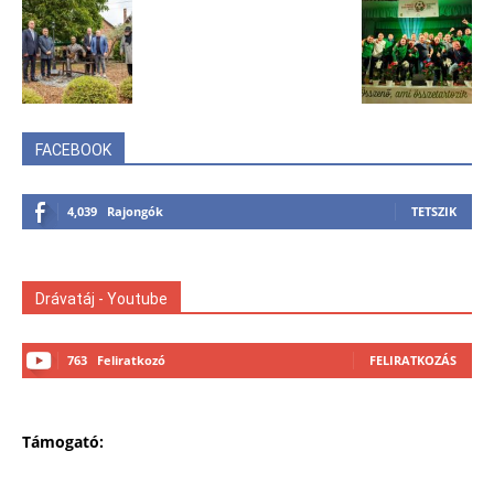
FACEBOOK
4,039
Rajongók
TETSZIK
Drávatáj - Youtube
763
Feliratkozó
FELIRATKOZÁS
Támogató: