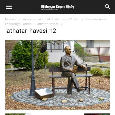
Kezdőlap
Aranycsapat Emlékfát ültettek a IV. Nemzeti Összetartozás
Labdarúgó Tornán
lathatar-havasi-12
lathatar-havasi-12