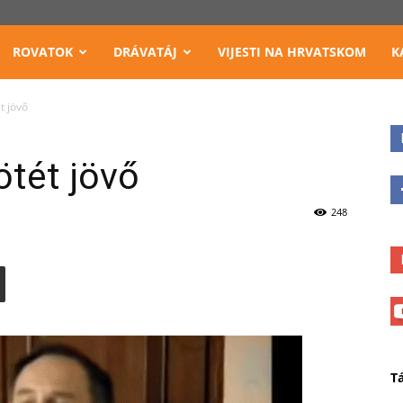
ROVATOK
DRÁVATÁJ
VIJESTI NA HRVATSKOM
K
t jövő
ötét jövő
248
T