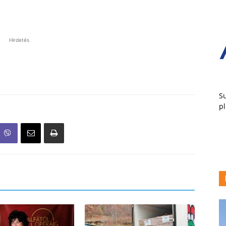
Hirdetés
Su
pl