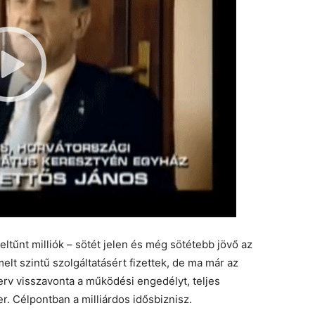
ltűnt milliók – sötét jelen és még sötétebb jövő az
lt szintű szolgáltatásért fizettek, de ma már az
erv visszavonta a működési engedélyt, teljes
 Célpontban a milliárdos idősbiznisz.