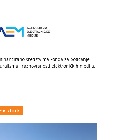
financirano sredstvima Fonda za poticanje
uralizma i raznovrsnosti elektroničkih medija.
Friss hírek