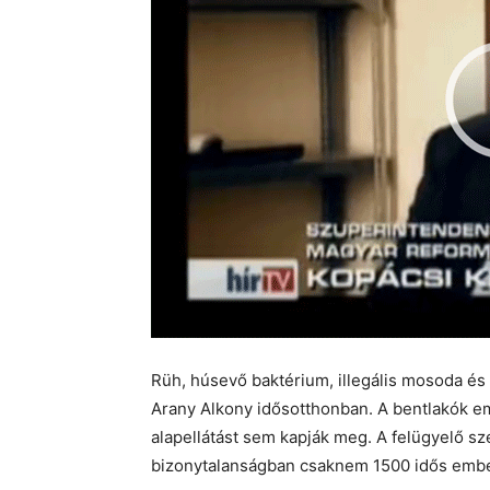
Rüh, húsevő baktérium, illegális mosoda és e
Arany Alkony idősotthonban. A bentlakók eme
alapellátást sem kapják meg. A felügyelő sz
bizonytalanságban csaknem 1500 idős ember.