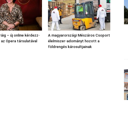
áig – új online kérdezz-
A magyarországi Mészáros Csoport
l az Opera társulatával
élelmiszer-adományt hozott a
földrengés károsultjainak