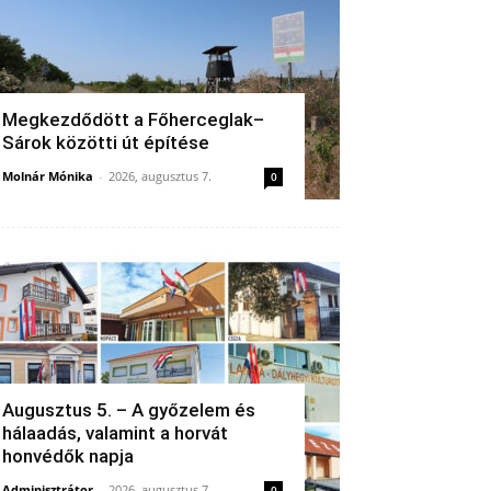
Megkezdődött a Főherceglak–
Sárok közötti út építése
Molnár Mónika
-
2026, augusztus 7.
0
Augusztus 5. – A győzelem és
hálaadás, valamint a horvát
honvédők napja
Adminisztrátor
-
2026, augusztus 7.
0