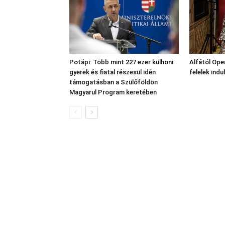
Potápi: Több mint 227 ezer külhoni
Alfától Oper
gyerek és fiatal részesül idén
felelek indu
támogatásban a Szülőföldön
Magyarul Program keretében