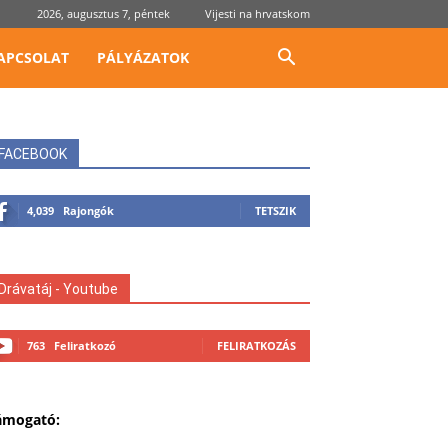
2026, augusztus 7, péntek
Vijesti na hrvatskom
APCSOLAT
PÁLYÁZATOK
FACEBOOK
4,039
Rajongók
TETSZIK
Drávatáj - Youtube
763
Feliratkozó
FELIRATKOZÁS
ámogató: