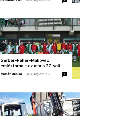
Gerber–Fehér–Makovec
emléktorna – ez már a 27. volt
Molnár Mónika
-
2026, augusztus 7.
0