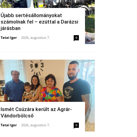
Újabb sertésállományokat
számolnak fel – ezúttal a Darázsi
járásban
Tatai Igor
-
2026, augusztus 7.
0
Ismét Csúzára került az Agrár-
Vándorbölcső
Tatai Igor
-
2026, augusztus 7.
0