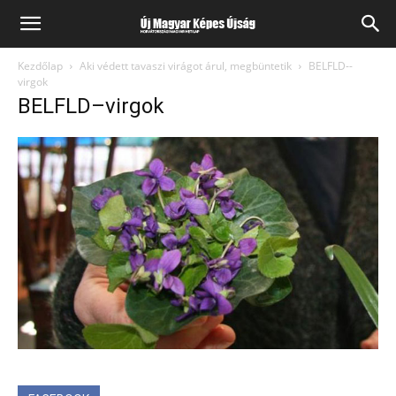
Kezdőlap
Aki védett tavaszi virágot árul, megbüntetik
BELFLD--
virgok
BELFLD–virgok