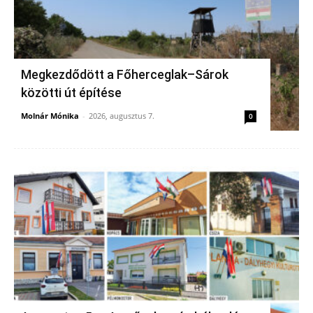
Megkezdődött a Főherceglak–Sárok
közötti út építése
Molnár Mónika
-
2026, augusztus 7.
0