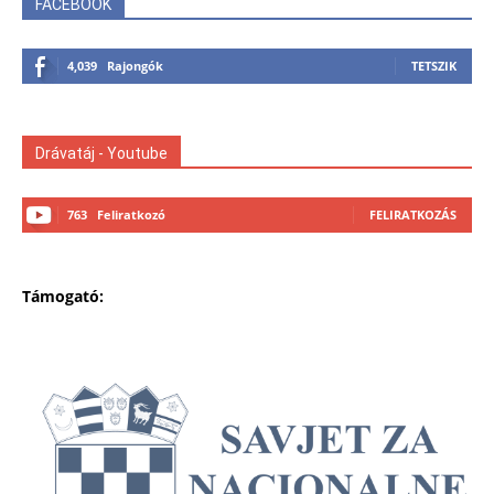
FACEBOOK
4,039
Rajongók
TETSZIK
Drávatáj - Youtube
763
Feliratkozó
FELIRATKOZÁS
Támogató: