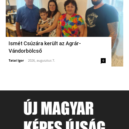
Ismét Csúzára került az Agrár-
Vándorbölcső
Tatai Igor
-
2026, augusztus 7.
0