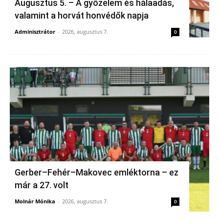
Augusztus 5. – A győzelem és hálaadás,
valamint a horvát honvédők napja
Adminisztrátor
-
2026, augusztus 7.
0
Gerber–Fehér–Makovec emléktorna – ez
már a 27. volt
Molnár Mónika
-
2026, augusztus 7.
0