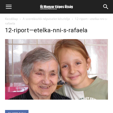
Kezdőlap
A szentlászlói népviselet készítője
12-riport---etelka-nni-s-
rafaela
12-riport—etelka-nni-s-rafaela