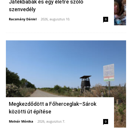
Játékbabák és egy életre szóló
szenvedély
Racsmány Dániel
-
2026, augusztus 10.
0
Megkezdődött a Főherceglak–Sárok
közötti út építése
Molnár Mónika
-
2026, augusztus 7.
0