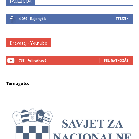
FACEBOOK
4,039
Rajongók
TETSZIK
Drávatáj - Youtube
763
Feliratkozó
FELIRATKOZÁS
Támogató: