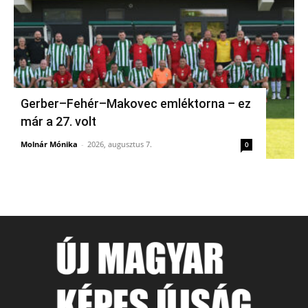
Gerber–Fehér–Makovec emléktorna – ez
már a 27. volt
Molnár Mónika
-
2026, augusztus 7.
0