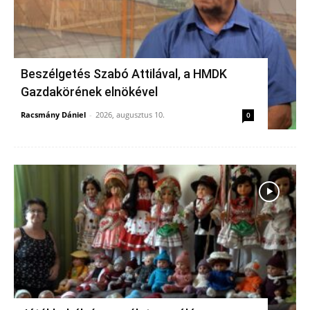
Beszélgetés Szabó Attilával, a HMDK
Gazdakörének elnökével
Racsmány Dániel
-
2026, augusztus 10.
0