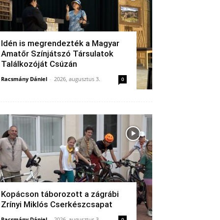
Idén is megrendezték a Magyar
Amatőr Színjátszó Társulatok
Találkozóját Csúzán
Racsmány Dániel
-
2026, augusztus 3.
0
Kopácson táborozott a zágrábi
Zrínyi Miklós Cserkészcsapat
Racsmány Dániel
-
2026, augusztus 3.
0