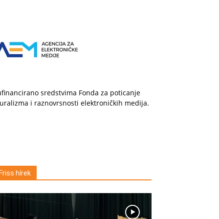
financirano sredstvima Fonda za poticanje
uralizma i raznovrsnosti elektroničkih medija.
Friss hírek