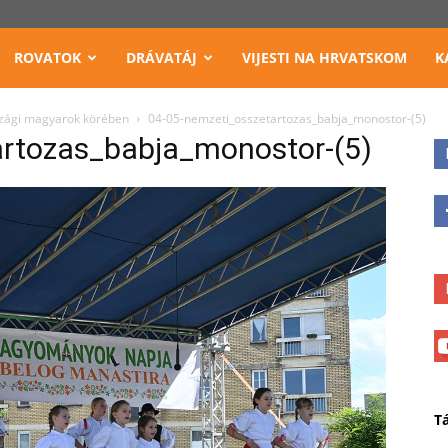
ROVATOK
DRÁVATÁJ
VIJESTI NA HRVATSKOM
K
szági magyarok körében
04-05-nemzeti_osszetartozas_babja_monostor-(5)
artozas_babja_monostor-(5)
T