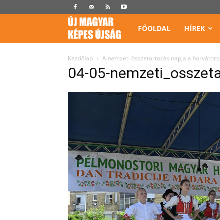
Képes
FŐOLDAL
HÍREK
Újság
Kezdőlap
A nemzeti összetartozás napja a horvátor
04-05-nemzeti_osszet