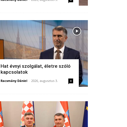
Hat évnyi szolgálat, életre szóló
kapcsolatok
Racsmány Dániel
-
2026, augusztus 3.
0