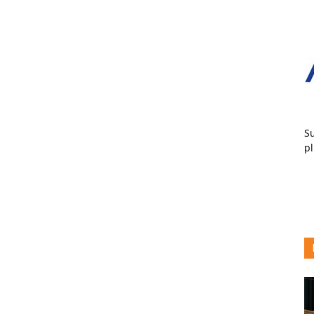
Su
pl