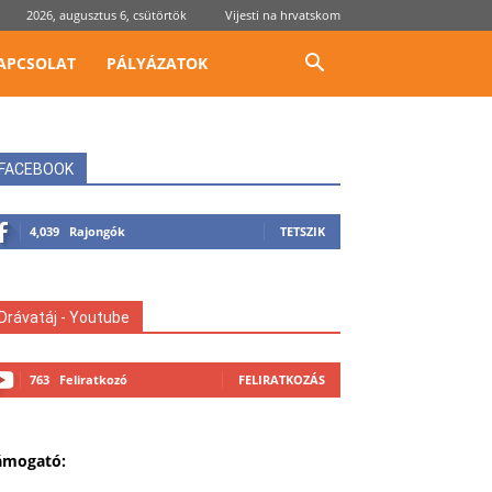
2026, augusztus 6, csütörtök
Vijesti na hrvatskom
APCSOLAT
PÁLYÁZATOK
FACEBOOK
4,039
Rajongók
TETSZIK
Drávatáj - Youtube
763
Feliratkozó
FELIRATKOZÁS
ámogató: