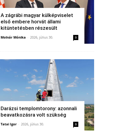
A zágrábi magyar külképviselet
első embere horvát állami
kitüntetésben részesült
Molnár Mónika
-
2026, július 30.
0
Darázsi templomtorony: azonnali
beavatkozásra volt szükség
Tatai Igor
-
2026, július 30.
0