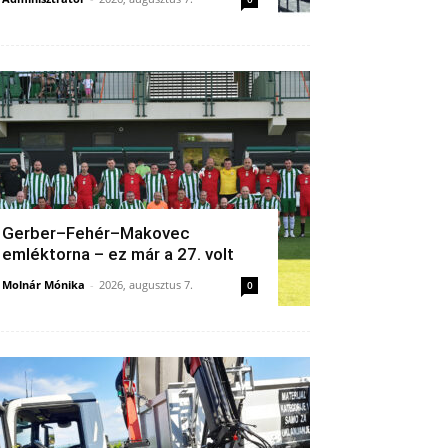
Gerber–Fehér–Makovec
emléktorna – ez már a 27. volt
Molnár Mónika
-
2026, augusztus 7.
0