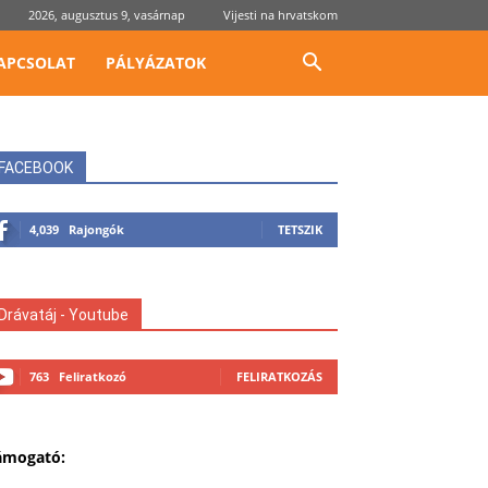
2026, augusztus 9, vasárnap
Vijesti na hrvatskom
APCSOLAT
PÁLYÁZATOK
FACEBOOK
4,039
Rajongók
TETSZIK
Drávatáj - Youtube
763
Feliratkozó
FELIRATKOZÁS
ámogató: