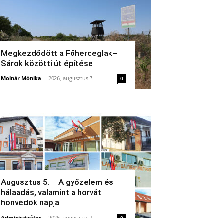
Megkezdődött a Főherceglak–
Sárok közötti út építése
Molnár Mónika
-
2026, augusztus 7.
0
Augusztus 5. – A győzelem és
hálaadás, valamint a horvát
honvédők napja
Adminisztrátor
-
2026, augusztus 7.
0