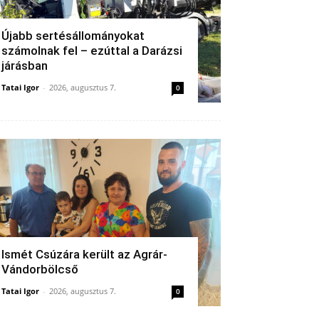
Újabb sertésállományokat
számolnak fel – ezúttal a Darázsi
járásban
Tatai Igor
-
2026, augusztus 7.
0
Ismét Csúzára került az Agrár-
Vándorbölcső
Tatai Igor
-
2026, augusztus 7.
0