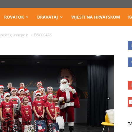
ROVATOK
DRÁVATÁJ
VIJESTI NA HRVATSKOM
K
özösség ünnepe is
DSC00426
T