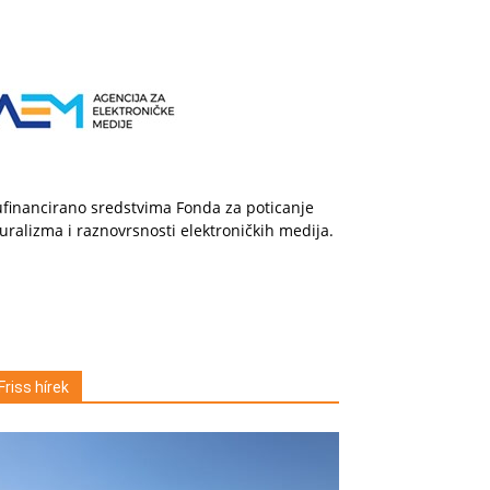
financirano sredstvima Fonda za poticanje
uralizma i raznovrsnosti elektroničkih medija.
Friss hírek