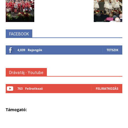
FACEBOOK
4,039
Rajongók
TETSZIK
Drávatáj - Youtube
763
Feliratkozó
FELIRATKOZÁS
Támogató: