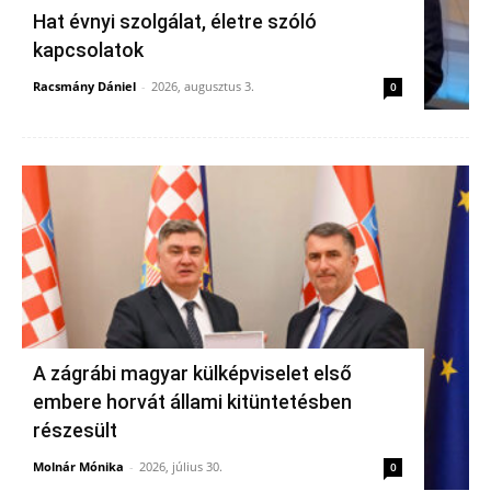
Hat évnyi szolgálat, életre szóló
kapcsolatok
Racsmány Dániel
-
2026, augusztus 3.
0
A zágrábi magyar külképviselet első
embere horvát állami kitüntetésben
részesült
Molnár Mónika
-
2026, július 30.
0