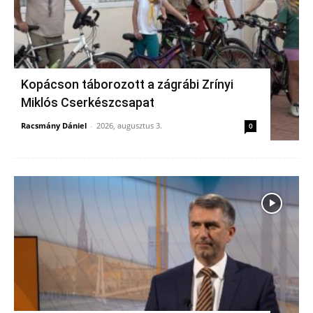
Kopácson táborozott a zágrábi Zrínyi
Miklós Cserkészcsapat
Racsmány Dániel
-
2026, augusztus 3.
0