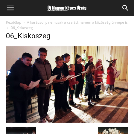
Kezdőlap
A karácsony nemcsak a család, hanem a közösség ünnepe is
06_Kiskoszeg
06_Kiskoszeg