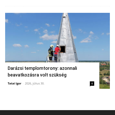
Darázsi templomtorony: azonnali
beavatkozásra volt szükség
Tatai Igor
-
2026, július 30.
0