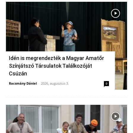
Idén is megrendezték a Magyar Amatőr
Színjátszó Társulatok Találkozóját
Csúzán
Racsmány Dániel
-
2026, augusztus 3.
0