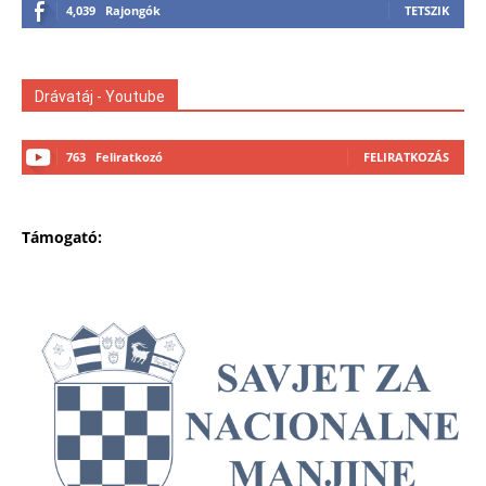
4,039
Rajongók
TETSZIK
Drávatáj - Youtube
763
Feliratkozó
FELIRATKOZÁS
Támogató: