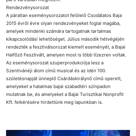
Rendezvénysorozat
A páratlan eseménysorozatot felölelő Csodálatos Baja
2015 évről évre olyan rendezvényeket foglal magába,
amelyek mindenki számára tartogatnak tartalmas
kikapcsolódási lehetőséget. Július második hétvégéjén
rendezték a fesztiválsorozat kiemelt eseményét, a Bajai
Halfőző Fesztivált, amelyen most is több tízezren voltak.
Az eseménysorozat szuperprodukciója lesz a
Szentivánéji álom című musical és az idén 100.
születésnapját ünneplő Csárdáskirálynő című operett,
amelyeket a hatalmas bajai szabadtéri színpadon
mutatnak be, és amelyeket a Bajai Turisztikai Nonprofit
Kft. felkérésére hirdettünk meg lapunkban is.