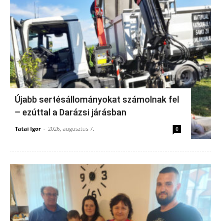
Újabb sertésállományokat számolnak fel
– ezúttal a Darázsi járásban
Tatai Igor
-
2026, augusztus 7.
0