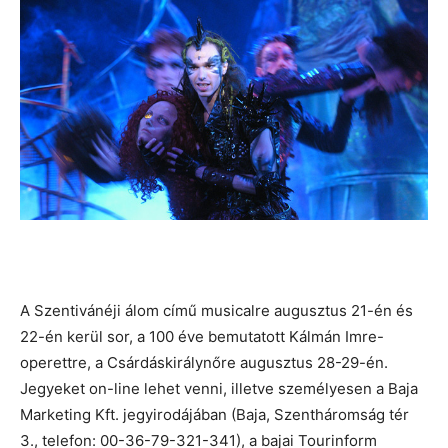
A Szentivánéji álom című musicalre augusztus 21-én és
22-én kerül sor, a 100 éve bemutatott Kálmán Imre-
operettre, a Csárdáskirálynőre augusztus 28-29-én.
Jegyeket on-line lehet venni, illetve személyesen a Baja
Marketing Kft. jegyirodájában (Baja, Szentháromság tér
3., telefon: 00-36-79-321-341), a bajai Tourinform