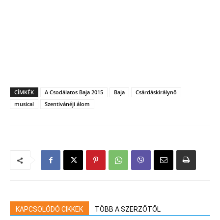
CÍMKÉK
A Csodálatos Baja 2015
Baja
Csárdáskirálynő
musical
Szentivánéji álom
KAPCSOLÓDÓ CIKKEK
TÖBB A SZERZŐTŐL