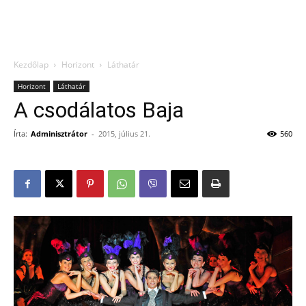
Kezdőlap
Horizont
Láthatár
Horizont
Láthatár
A csodálatos Baja
Írta:
Adminisztrátor
-
2015, július 21.
560