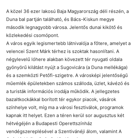
A közel 36 ezer lakosú Baja Magyarország déli részén, a
Duna bal partján található, és Bács-Kiskun megye
második legnagyobb városa. Jelentős dunai kikötő és
közlekedési csomópont.
A város egyik legismertebb látnivalója a főtere, amelyet a
velencei Szent Márk térhez is szoktak hasonlítani. A
négylevelű lóhere alakban kövezett tér nyugati oldala
gyönyörű kilátást nyújt a Sugovicára (a Duna mellékága)
és a szemközti Petőfi-szigetre. A városképi jelentőségű
műemlék épületekben számos szálloda, üzlet, kávézó és
a turisták információs irodája működik. A jellegzetes
bazaltkockákkal borított tér egykor piacok, vásárok
színhelye volt, míg ma a városi fesztiválok, programok
kapnak itt helyet. Ezen a téren kerül sor augusztus két
hétvégéjén a Budapesti Operettszínház
vendégszereplésével a Szentivánéji álom, valamint A