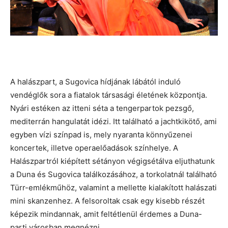
A halászpart, a Sugovica hídjának lábától induló
vendéglők sora a fiatalok társasági életének központja.
Nyári estéken az itteni séta a tengerpartok pezsgő,
mediterrán hangulatát idézi. Itt található a jachtkikötő, ami
egyben vízi színpad is, mely nyaranta könnyűzenei
koncertek, illetve operaelőadások színhelye. A
Halászpartról kiépített sétányon végigsétálva eljuthatunk
a Duna és Sugovica találkozásához, a torkolatnál található
Türr-emlékműhöz, valamint a mellette kialakított halászati
mini skanzenhez. A felsoroltak csak egy kisebb részét
képezik mindannak, amit feltétlenül érdemes a Duna-
parti városban megnézni.