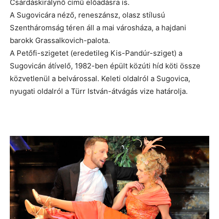
Csárdáskirálynő című előadásra is.
A Sugovicára néző, reneszánsz, olasz stílusú
Szentháromság téren áll a mai városháza, a hajdani
barokk Grassalkovich-palota.
A Petőfi-szigetet (eredetileg Kis-Pandúr-sziget) a
Sugovicán átívelő, 1982-ben épült közúti híd köti össze
közvetlenül a belvárossal. Keleti oldalról a Sugovica,
nyugati oldalról a Türr István-átvágás vize határolja.