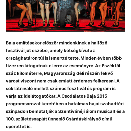
Baja említésekor először mindenkinek a halfőző
fesztivál jut eszébe, amely kétségkívül az
országhatáron túl is ismertté tette. Minden évben több
tízezren látogatnak el erre az eseményre. Az Eszéktől
száz kilométerre, Magyarország déli részén fekvő
várost viszont nem csak emiatt érdemes felkeresni. A
sok látnivaló mellett számos fesztivál és program is
várja az idelátogatókat. A Csodálatos Baja 2015
programsorozat keretében a hatalmas bajai szabadtéri
színpadon bemutatják a Szentivánéji álom musicalt és a
100. születésnapját ünneplő Csárdáskirálynő című
operettet is.