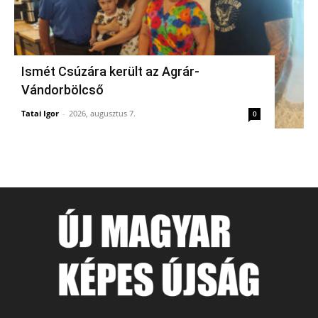
Ismét Csúzára került az Agrár-
Vándorbölcső
Tatai Igor
-
2026, augusztus 7.
0