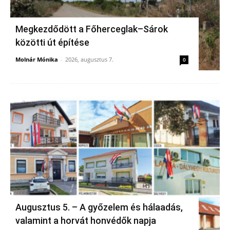
Megkezdődött a Főherceglak–Sárok
közötti út építése
Molnár Mónika
-
2026, augusztus 7.
0
Augusztus 5. – A győzelem és hálaadás,
valamint a horvát honvédők napja