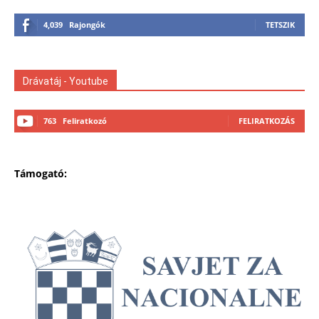
4,039
Rajongók
TETSZIK
Drávatáj - Youtube
763
Feliratkozó
FELIRATKOZÁS
Támogató: