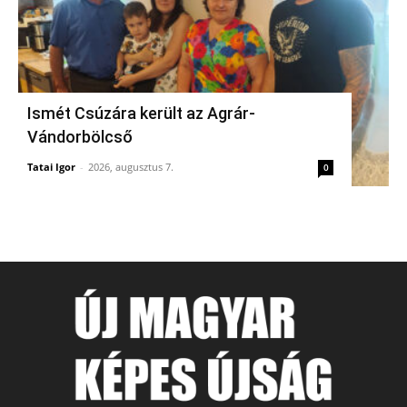
Ismét Csúzára került az Agrár-
Vándorbölcső
Tatai Igor
-
2026, augusztus 7.
0