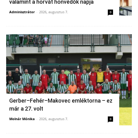
valamint a horvát honvédők napja
Adminisztrátor
-
2026, augusztus 7.
0
Gerber–Fehér–Makovec emléktorna – ez
már a 27. volt
Molnár Mónika
-
2026, augusztus 7.
0