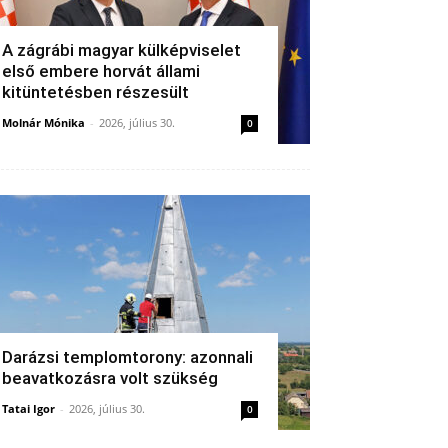
A zágrábi magyar külképviselet
első embere horvát állami
kitüntetésben részesült
Molnár Mónika
-
2026, július 30.
0
Darázsi templomtorony: azonnali
beavatkozásra volt szükség
Tatai Igor
-
2026, július 30.
0