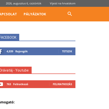
2026, augusztus 6, csütörtök
Vijesti na hrvatskom
APCSOLAT
PÁLYÁZATOK
FACEBOOK
4,039
Rajongók
TETSZIK
Drávatáj - Youtube
763
Feliratkozó
FELIRATKOZÁS
ámogató: