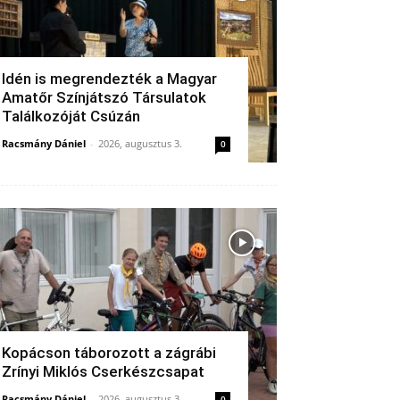
Idén is megrendezték a Magyar
Amatőr Színjátszó Társulatok
Találkozóját Csúzán
Racsmány Dániel
-
2026, augusztus 3.
0
Kopácson táborozott a zágrábi
Zrínyi Miklós Cserkészcsapat
Racsmány Dániel
-
2026, augusztus 3.
0