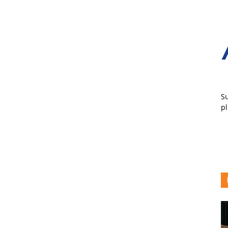
Su
pl