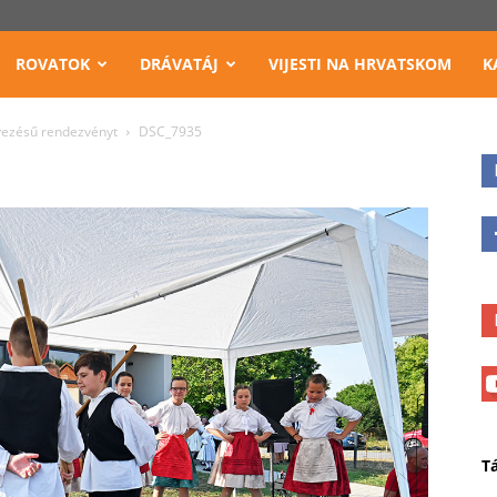
ROVATOK
DRÁVATÁJ
VIJESTI NA HRVATSKOM
K
vezésű rendezvényt
DSC_7935
T