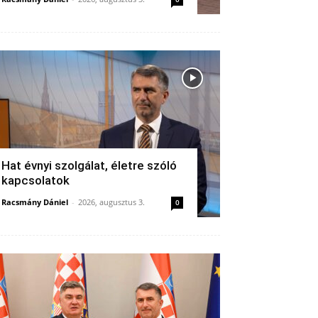
Hat évnyi szolgálat, életre szóló
kapcsolatok
Racsmány Dániel
-
2026, augusztus 3.
0