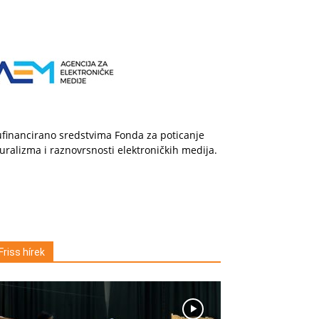
financirano sredstvima Fonda za poticanje
uralizma i raznovrsnosti elektroničkih medija.
Friss hírek