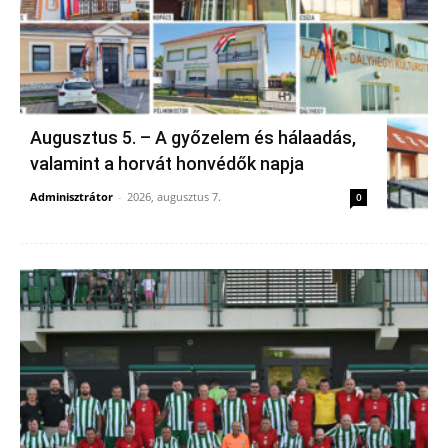
Augusztus 5. – A győzelem és hálaadás,
valamint a horvát honvédők napja
Adminisztrátor
-
2026, augusztus 7.
0