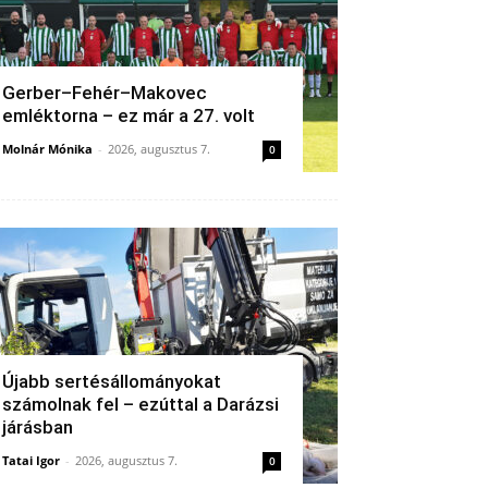
Gerber–Fehér–Makovec
emléktorna – ez már a 27. volt
Molnár Mónika
-
2026, augusztus 7.
0
Újabb sertésállományokat
számolnak fel – ezúttal a Darázsi
járásban
Tatai Igor
-
2026, augusztus 7.
0