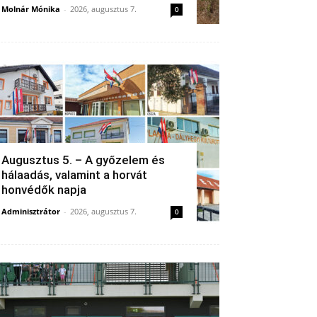
Molnár Mónika
-
2026, augusztus 7.
0
Augusztus 5. – A győzelem és
hálaadás, valamint a horvát
honvédők napja
Adminisztrátor
-
2026, augusztus 7.
0