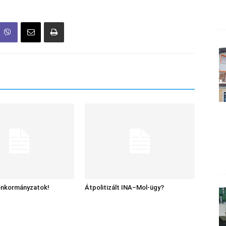
 önkormányzatok!
Átpolitizált INA–Mol-ügy?