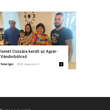
Ismét Csúzára került az Agrár-
Vándorbölcső
Tatai Igor
-
2026, augusztus 7.
0