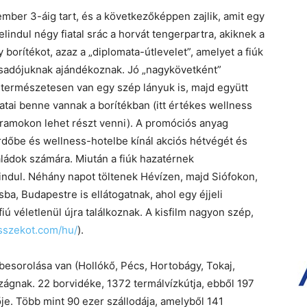
mber 3-áig tart, és a következőképpen zajlik, amit egy
elindul négy fiatal srác a horvát tengerpartra, akiknek a
borítékot, azaz a „diplomata-útlevelet”, amelyet a fiúk
sadójuknak ajándékoznak. Jó „nagykövetként”
k természetesen van egy szép lányuk is, majd együtt
atai benne vannak a borítékban (itt értékes wellness
gramokon lehet részt venni). A promóciós anyag
dőbe és wellness-hotelbe kínál akciós hétvégét és
ládok számára. Miután a fiúk hazatérnek
 indul. Néhány napot töltenek Hévízen, majd Siófokon,
ba, Budapestre is ellátogatnak, ahol egy éjjeli
ú véletlenül újra találkoznak. A kisfilm nagyon szép,
sszekot.com/hu/
).
besorolása van (Hollókő, Pécs, Hortobágy, Tokaj,
zágnak. 22 borvidéke, 1372 termálvízkútja, ebből 197
je. Több mint 90 ezer szállodája, amelyből 141