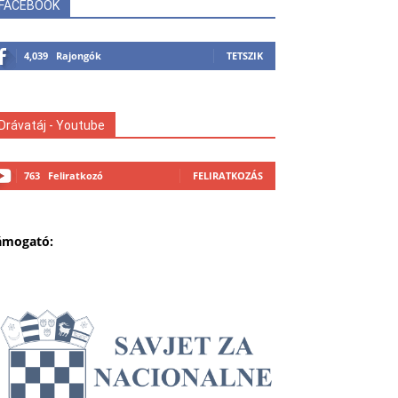
FACEBOOK
4,039
Rajongók
TETSZIK
Drávatáj - Youtube
763
Feliratkozó
FELIRATKOZÁS
ámogató: