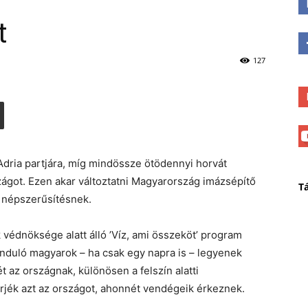
t
127
dria partjára, míg mindössze ötödennyi horvát
zágot. Ezen akar változtatni Magyarország imázsépítő
T
a népszerűsítésnek.
édnöksége alatt álló ’Víz, ami összeköt’ program
induló magyarok – ha csak egy napra is – legyenek
t az országnak, különösen a felszín alatti
rjék azt az országot, ahonnét vendégeik érkeznek.