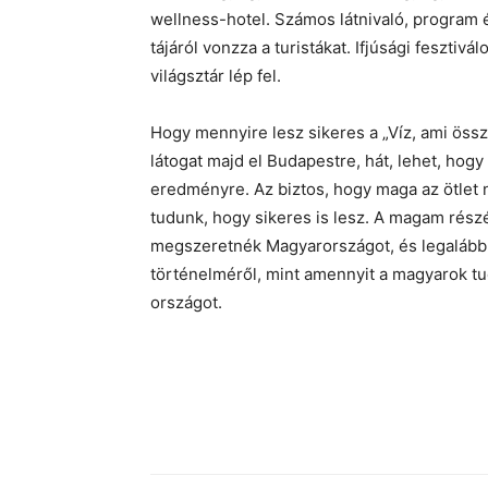
wellness-hotel. Számos látnivaló, program é
tájáról vonzza a turistákat. Ifjúsági fesztiv
világsztár lép fel.
Hogy mennyire lesz sikeres a „Víz, ami öss
látogat majd el Budapestre, hát, lehet, ho
eredményre. Az biztos, hogy maga az ötlet n
tudunk, hogy sikeres is lesz. A magam részé
megszeretnék Magyarországot, és legalább f
történelméről, mint amennyit a magyarok tu
országot.