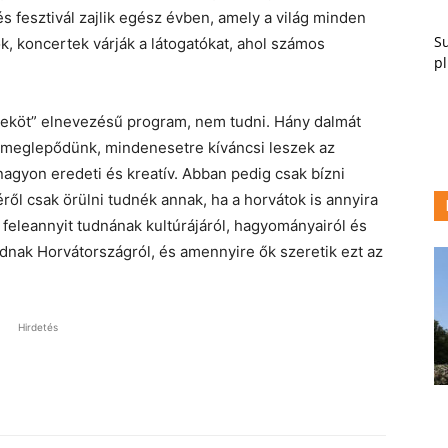
s fesztivál zajlik egész évben, amely a világ minden
Su
álok, koncertek várják a látogatókat, ahol számos
pl
zeköt” elnevezésű program, nem tudni. Hány dalmát
gy meglepődünk, mindenesetre kíváncsi leszek az
agyon eredeti és kreatív. Abban pedig csak bízni
ről csak örülni tudnék annak, ha a horvátok is annyira
eleannyit tudnának kultúrájáról, hagyományairól és
dnak Horvátországról, és amennyire ők szeretik ezt az
Hirdetés