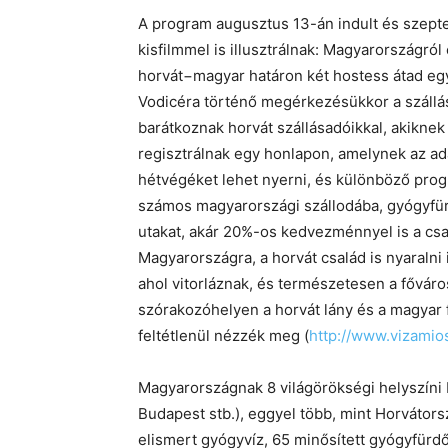
A program augusztus 13-án indult és szepte
kisfilmmel is illusztrálnak: Magyarországról 
horvát−magyar határon két hostess átad egy 
Vodicéra történő megérkezésükkor a szállá
barátkoznak horvát szállásadóikkal, akikne
regisztrálnak egy honlapon, amelynek az ad
hétvégéket lehet nyerni, és különböző pro
számos magyarországi szállodába, gyógyfür
utakat, akár 20%-os kedvezménnyel is a csa
Magyarországra, a horvát család is nyaralni
ahol vitorláznak, és természetesen a főváros
szórakozóhelyen a horvát lány és a magyar fi
feltétlenül nézzék meg (
http://www.vizamio
Magyarországnak 8 világörökségi helyszíni 
Budapest stb.), eggyel több, mint Horvátors
elismert gyógyvíz, 65 minősített gyógyfürdő