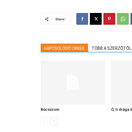
Share
KAPCSOLÓDÓ CIKKEK
TÖBB A SZERZŐTŐL
Búcsúzom
Ó, ti drága