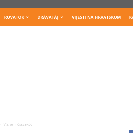
ROVATOK
DRÁVATÁJ
VIJESTI NA HRVATSKOM
K
Víz, ami összeköt