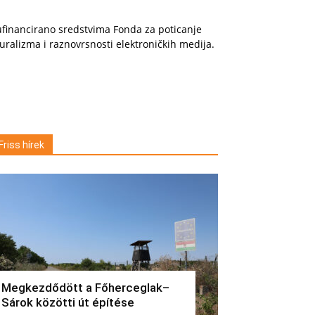
financirano sredstvima Fonda za poticanje
uralizma i raznovrsnosti elektroničkih medija.
Friss hírek
Megkezdődött a Főherceglak–
Sárok közötti út építése