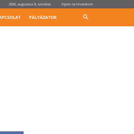
2026, augusztus 8, szombat
Vijesti na hrvatskom
APCSOLAT
PÁLYÁZATOK