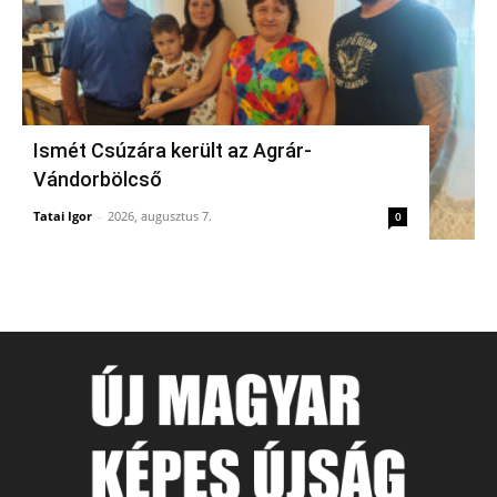
Ismét Csúzára került az Agrár-
Vándorbölcső
Tatai Igor
-
2026, augusztus 7.
0