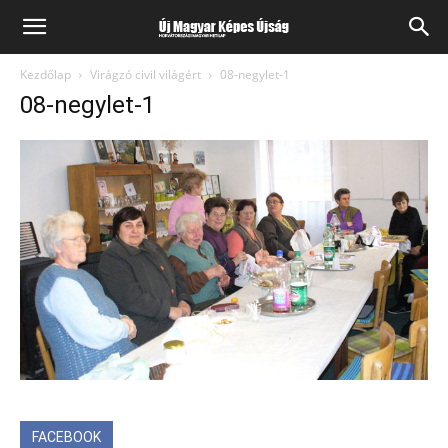
Kezdőlap
Virágzó civil világért
08-negylet-1
08-negylet-1
FACEBOOK