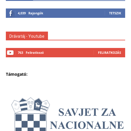
4,039
Rajongók
TETSZIK
Drávatáj - Youtube
763
Feliratkozó
FELIRATKOZÁS
Támogató: