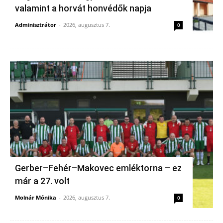
valamint a horvát honvédők napja
Adminisztrátor
-
2026, augusztus 7.
0
Gerber–Fehér–Makovec emléktorna – ez
már a 27. volt
Molnár Mónika
-
2026, augusztus 7.
0