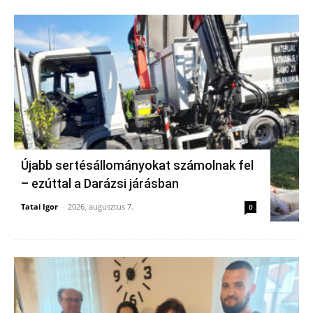
Újabb sertésállományokat számolnak fel
– ezúttal a Darázsi járásban
Tatai Igor
-
2026, augusztus 7.
0