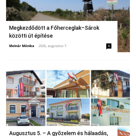
Megkezdődött a Főherceglak–Sárok
közötti út építése
Molnár Mónika
-
2026, augusztus 7.
0
Augusztus 5. – A győzelem és hálaadás,