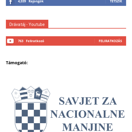
4,039
Rajongók
TETSZIK
Drávatáj - Youtube
763
Feliratkozó
FELIRATKOZÁS
Támogató: