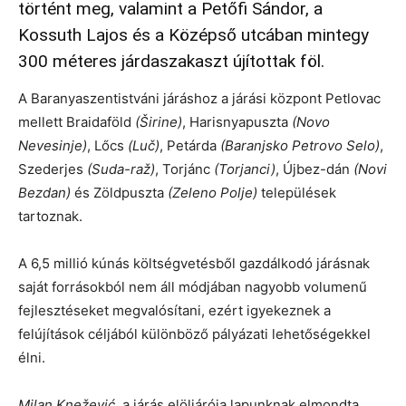
történt meg, valamint a Petőfi Sándor, a
Kossuth Lajos és a Középső utcában mintegy
300 méteres járdaszakaszt újítottak föl.
A Baranyaszentistváni járáshoz a járási központ Petlovac
mellett Braidaföld
(Širine)
, Harisnyapuszta
(Novo
Nevesinje)
, Lőcs
(Luč)
, Petárda
(Baranjsko Petrovo Selo)
,
Szederjes
(Suda-raž)
, Torjánc
(Torjanci)
, Újbez-dán
(Novi
Bezdan)
és Zöldpuszta
(Zeleno Polje)
települések
tartoznak.
A 6,5 millió kúnás költségvetésből gazdálkodó járásnak
saját forrásokból nem áll módjában nagyobb volumenű
fejlesztéseket megvalósítani, ezért igyekeznek a
felújítások céljából különböző pályázati lehetőségekkel
élni.
Milan Knežević
, a járás elöljárója lapunknak elmondta,