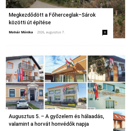
Megkezdődött a Főherceglak–Sárok
közötti út építése
Molnár Mónika
-
2026, augusztus 7.
0
Augusztus 5. – A győzelem és hálaadás,
valamint a horvát honvédők napja