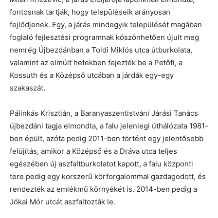
fontosnak tartják, hogy településeik arányosan
fejlődjenek. Egy, a járás mindegyik települését magában
foglaló fejlesztési programnak köszönhetően újult meg
nemrég Újbezdánban a Toldi Miklós utca útburkolata,
valamint az elmúlt hetekben fejezték be a Petőfi, a
Kossuth és a Középső utcában a járdák egy-egy
szakaszát.
Pálinkás Krisztián, a Baranyaszentistváni Járási Tanács
újbezdáni tagja elmondta, a falu jelenlegi úthálózata 1981-
ben épült, azóta pedig 2011-ben történt egy jelentősebb
felújítás, amikor a Középső és a Dráva utca teljes
egészében új aszfaltburkolatot kapott, a falu központi
tere pedig egy korszerű körforgalommal gazdagodott, és
rendezték az emlékmű környékét is. 2014-ben pedig a
Jókai Mór utcát aszfaltozták le.