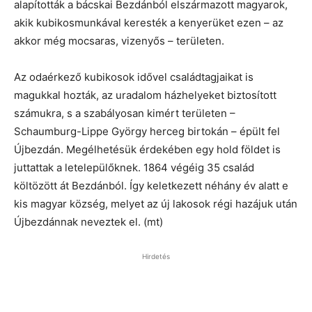
alapították a bácskai Bezdánból elszármazott magyarok,
akik kubikosmunkával keresték a kenyerüket ezen – az
akkor még mocsaras, vizenyős – területen.
Az odaérkező kubikosok idővel családtagjaikat is
magukkal hozták, az uradalom házhelyeket biztosított
számukra, s a szabályosan kimért területen –
Schaumburg-Lippe György herceg birtokán – épült fel
Újbezdán. Megélhetésük érdekében egy hold földet is
juttattak a letelepülőknek. 1864 végéig 35 család
költözött át Bezdánból. Így keletkezett néhány év alatt e
kis magyar község, melyet az új lakosok régi hazájuk után
Újbezdánnak neveztek el. (mt)
Hirdetés