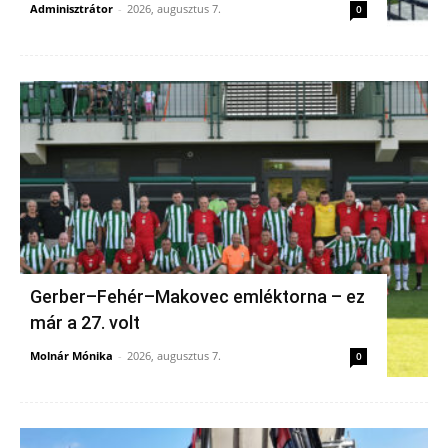
Adminisztrátor
-
2026, augusztus 7.
0
Gerber–Fehér–Makovec emléktorna – ez
már a 27. volt
Molnár Mónika
-
2026, augusztus 7.
0