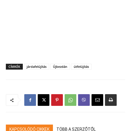
CÍMKÉK
járdafelújítás
Újbezdán
útfelújítás
KAPCSOLÓDÓ CIKKEK
TÖBB A SZERZŐTŐL