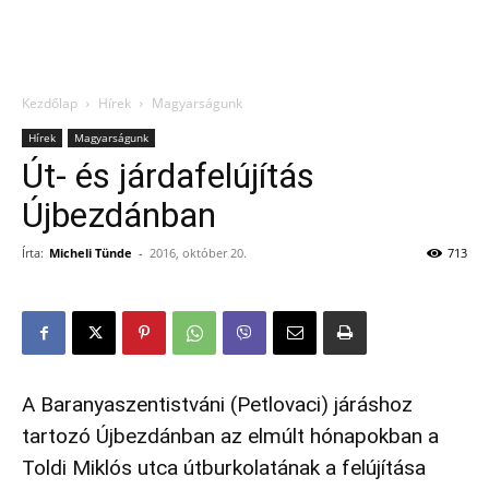
Kezdőlap
Hírek
Magyarságunk
Hírek
Magyarságunk
Út- és járdafelújítás
Újbezdánban
Írta:
Micheli Tünde
-
2016, október 20.
713
A Baranyaszentistváni (Petlovaci) járáshoz
tartozó Újbezdánban az elmúlt hónapokban a
Toldi Miklós utca útburkolatának a felújítása