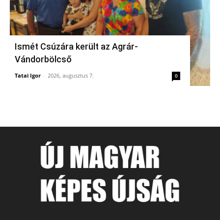
Ismét Csúzára került az Agrár-
Vándorbölcső
Tatai Igor
-
2026, augusztus 7.
0