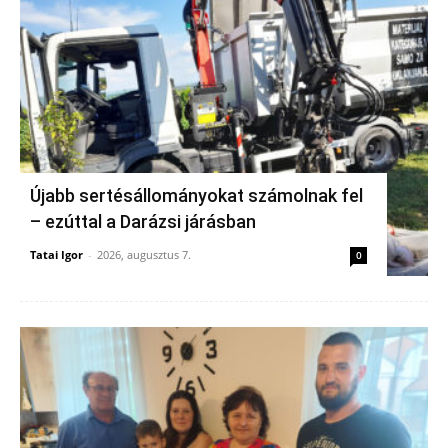
Újabb sertésállományokat számolnak fel
– ezúttal a Darázsi járásban
Tatai Igor
-
2026, augusztus 7.
0