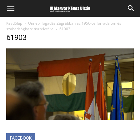
Kezdőlap
Ünnepi fogadás Zágrábban az 1956-os forradalom és
szabadságharc tiszteletére
61903
61903
FACEBOOK