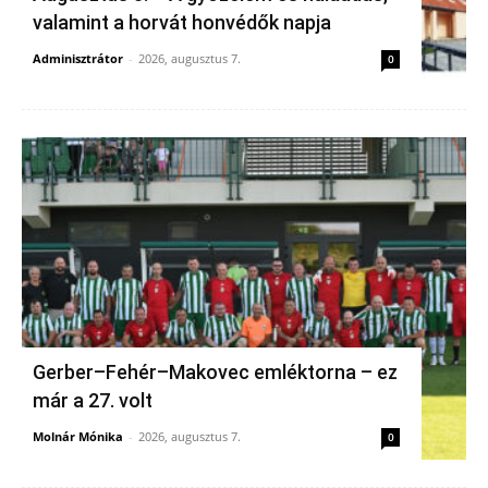
valamint a horvát honvédők napja
Adminisztrátor
-
2026, augusztus 7.
0
Gerber–Fehér–Makovec emléktorna – ez
már a 27. volt
Molnár Mónika
-
2026, augusztus 7.
0