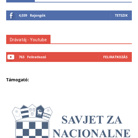
4,039
Rajongók
TETSZIK
Drávatáj - Youtube
763
Feliratkozó
FELIRATKOZÁS
Támogató: