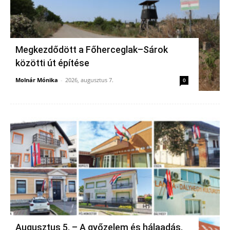
Megkezdődött a Főherceglak–Sárok
közötti út építése
Molnár Mónika
-
2026, augusztus 7.
0
Augusztus 5. – A győzelem és hálaadás,