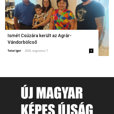
Ismét Csúzára került az Agrár-
Vándorbölcső
Tatai Igor
-
2026, augusztus 7.
0