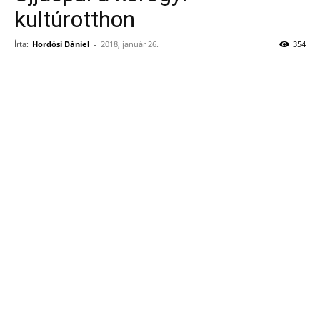
kultúrotthon
Írta:
Hordósi Dániel
-
2018, január 26.
354