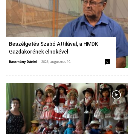
Beszélgetés Szabó Attilával, a HMDK
Gazdakörének elnökével
Racsmány Dániel
-
2026, augusztus 10.
0