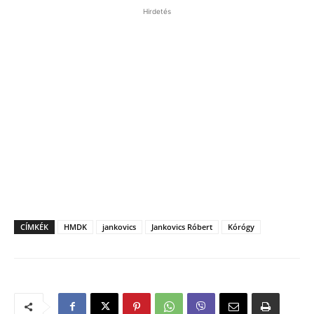
Hirdetés
CÍMKÉK
HMDK
jankovics
Jankovics Róbert
Kórógy