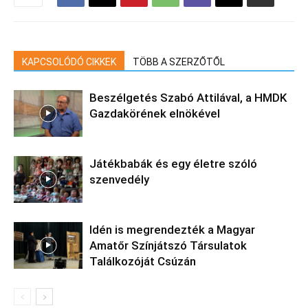
KAPCSOLÓDÓ CIKKEK
TÖBB A SZERZŐTŐL
Beszélgetés Szabó Attilával, a HMDK
Gazdakörének elnökével
Játékbabák és egy életre szóló
szenvedély
Idén is megrendezték a Magyar
Amatőr Színjátszó Társulatok
Találkozóját Csúzán