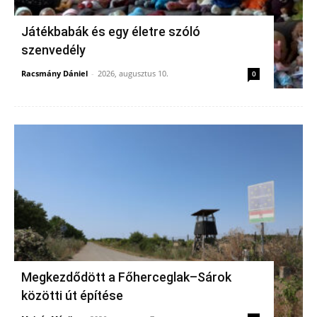
Játékbabák és egy életre szóló
szenvedély
Racsmány Dániel
-
2026, augusztus 10.
0
Megkezdődött a Főherceglak–Sárok
közötti út építése