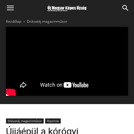
Kezdőlap
Drávatáj magazinműsor
Drávatáj magazinműsor
Riportok
Újjáépül a kórógyi