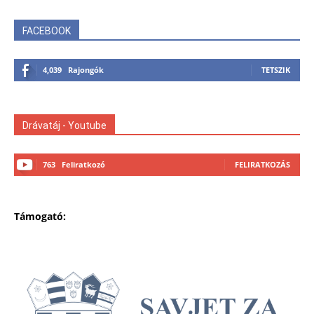
FACEBOOK
4,039
Rajongók
TETSZIK
Drávatáj - Youtube
763
Feliratkozó
FELIRATKOZÁS
Támogató: