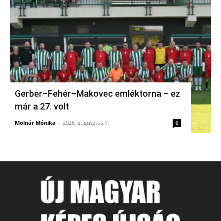
Gerber–Fehér–Makovec emléktorna – ez
már a 27. volt
Molnár Mónika
-
2026, augusztus 7.
0