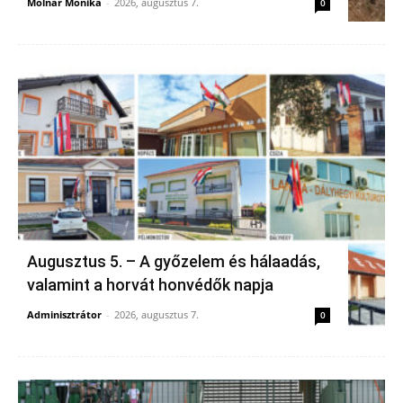
Molnár Mónika
-
2026, augusztus 7.
0
Augusztus 5. – A győzelem és hálaadás,
valamint a horvát honvédők napja
Adminisztrátor
-
2026, augusztus 7.
0