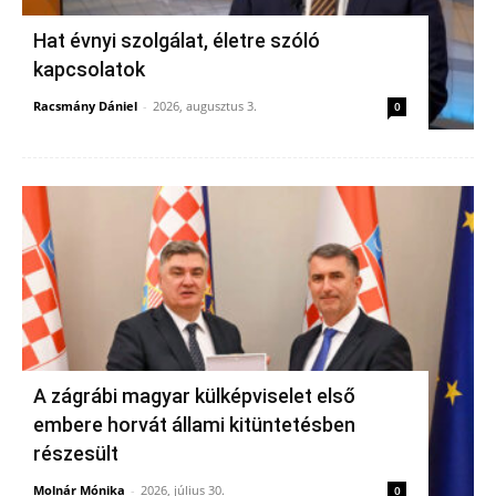
Hat évnyi szolgálat, életre szóló
kapcsolatok
Racsmány Dániel
-
2026, augusztus 3.
0
A zágrábi magyar külképviselet első
embere horvát állami kitüntetésben
részesült
Molnár Mónika
-
2026, július 30.
0