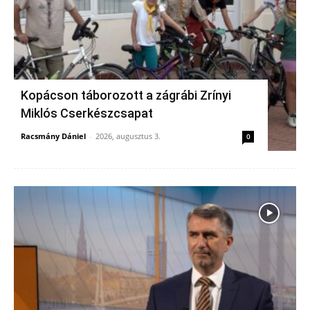
Kopácson táborozott a zágrábi Zrínyi
Miklós Cserkészcsapat
Racsmány Dániel
-
2026, augusztus 3.
0