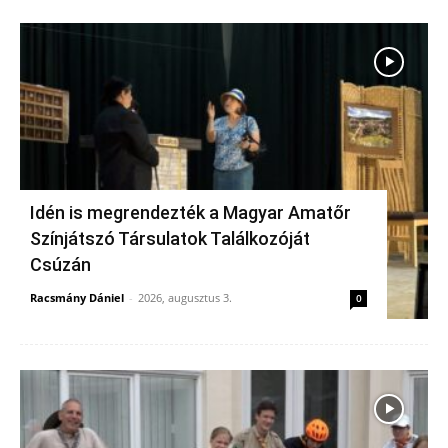
Idén is megrendezték a Magyar Amatőr
Színjátszó Társulatok Találkozóját
Csúzán
Racsmány Dániel
-
2026, augusztus 3.
0