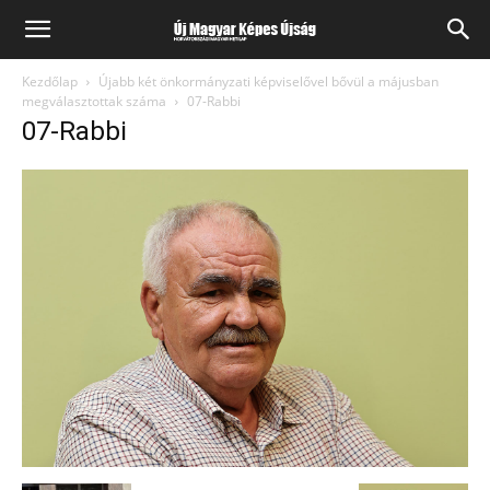
Kezdőlap
Újabb két önkormányzati képviselővel bővül a májusban
megválasztottak száma
07-Rabbi
07-Rabbi