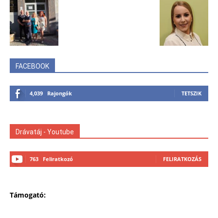
FACEBOOK
4,039
Rajongók
TETSZIK
Drávatáj - Youtube
763
Feliratkozó
FELIRATKOZÁS
Támogató: