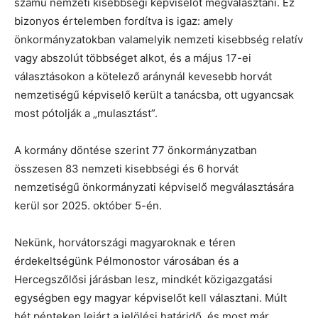
számú nemzeti kisebbségi képviselőt megválasztani. Ez
bizonyos értelemben fordítva is igaz: amely
önkormányzatokban valamelyik nemzeti kisebbség relatív
vagy abszolút többséget alkot, és a május 17-ei
választásokon a kötelező aránynál kevesebb horvát
nemzetiségű képviselő került a tanácsba, ott ugyancsak
most pótolják a „mulasztást”.
A kormány döntése szerint 77 önkormányzatban
összesen 83 nemzeti kisebbségi és 6 horvát
nemzetiségű önkormányzati képviselő megválasztására
kerül sor 2025. október 5-én.
Nekünk, horvátországi magyaroknak e téren
érdekeltségünk Pélmonostor városában és a
Hercegszőlősi járásban lesz, mindkét közigazgatási
egységben egy magyar képviselőt kell választani. Múlt
hét pénteken lejárt a jelölési határidő, és most már