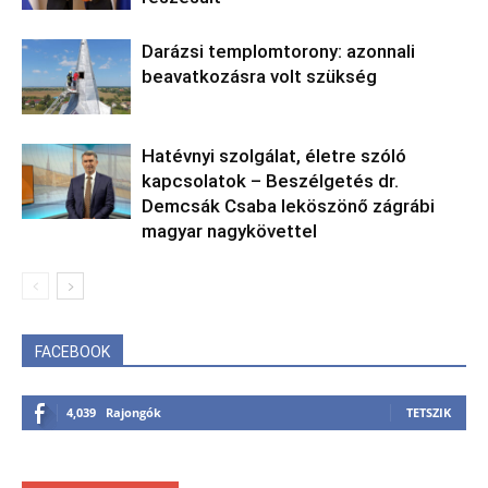
Darázsi templomtorony: azonnali
beavatkozásra volt szükség
Hatévnyi szolgálat, életre szóló
kapcsolatok – Beszélgetés dr.
Demcsák Csaba leköszönő zágrábi
magyar nagykövettel
FACEBOOK
4,039
Rajongók
TETSZIK