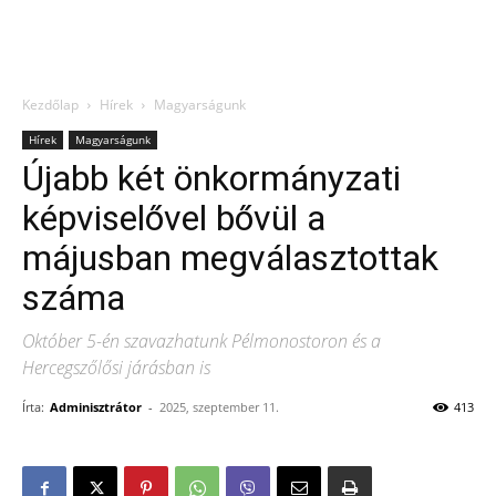
Kezdőlap
Hírek
Magyarságunk
Hírek
Magyarságunk
Újabb két önkormányzati
képviselővel bővül a
májusban megválasztottak
száma
Október 5-én szavazhatunk Pélmonostoron és a
Hercegszőlősi járásban is
Írta:
Adminisztrátor
-
2025, szeptember 11.
413