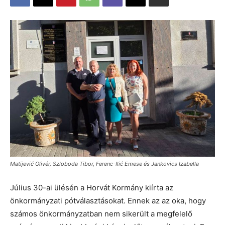
Matijević Olivér, Szloboda Tibor, Ferenc-Ilić Emese és Jankovics Izabella
Július 30-ai ülésén a Horvát Kormány kiírta az
önkormányzati pótválasztásokat. Ennek az az oka, hogy
számos önkormányzatban nem sikerült a megfelelő