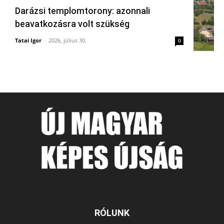
Darázsi templomtorony: azonnali
beavatkozásra volt szükség
Tatai Igor
-
2026, július 30.
0
RÓLUNK