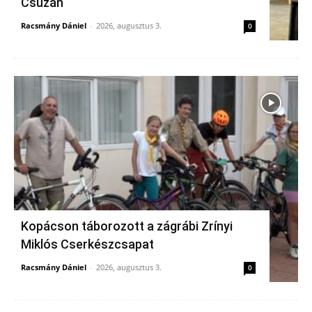
Csúzán
Racsmány Dániel
-
2026, augusztus 3.
0
Kopácson táborozott a zágrábi Zrínyi
Miklós Cserkészcsapat
Racsmány Dániel
-
2026, augusztus 3.
0