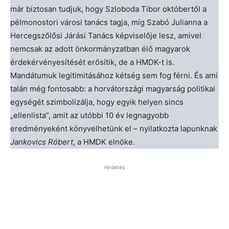
már biztosan tudjuk, hogy Szloboda Tibor októbertől a
pélmonostori városi tanács tagja, míg Szabó Julianna a
Hercegszőlősi Járási Tanács képviselője lesz, amivel
nemcsak az adott önkormányzatban élő magyarok
érdekérvényesítését erősítik, de a HMDK-t is.
Mandátumuk legitimitásához kétség sem fog férni. És ami
talán még fontosabb: a horvátországi magyarság politikai
egységét szimbolizálja, hogy egyik helyen sincs
„ellenlista”, amit az utóbbi 10 év legnagyobb
eredményeként könyvelhetünk el – nyilatkozta lapunknak
Jankovics Róbert
, a HMDK elnöke.
Hirdetés