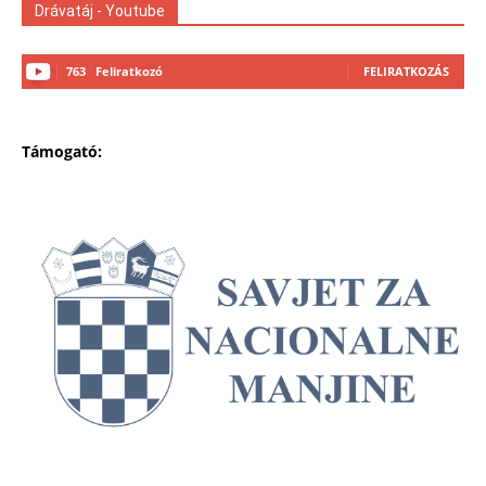
Drávatáj - Youtube
763
Feliratkozó
FELIRATKOZÁS
Támogató: