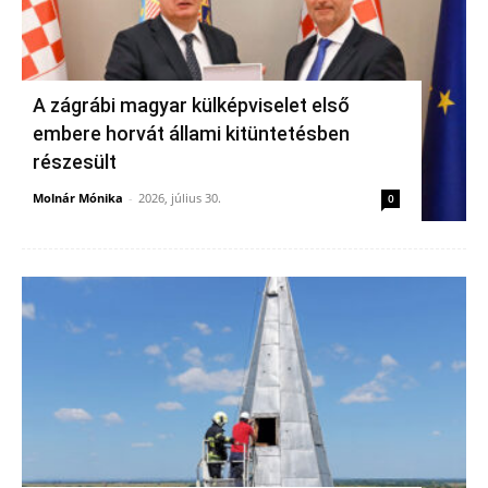
A zágrábi magyar külképviselet első
embere horvát állami kitüntetésben
részesült
Molnár Mónika
-
2026, július 30.
0