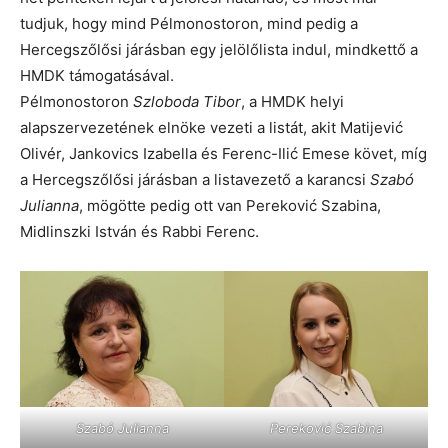
tudjuk, hogy mind Pélmonostoron, mind pedig a
Hercegszőlősi járásban egy jelölőlista indul, mindkettő a
HMDK támogatásával.
Pélmonostoron
Szloboda Tibor
, a HMDK helyi
alapszervezetének elnöke vezeti a listát, akit Matijević
Olivér, Jankovics Izabella és Ferenc-Ilić Emese követ, míg
a Hercegszőlősi járásban a listavezető a karancsi
Szabó
Julianna
, mögötte pedig ott van Pereković Szabina,
Midlinszki István és Rabbi Ferenc.
Szabó Julianna
Pereković Szabina