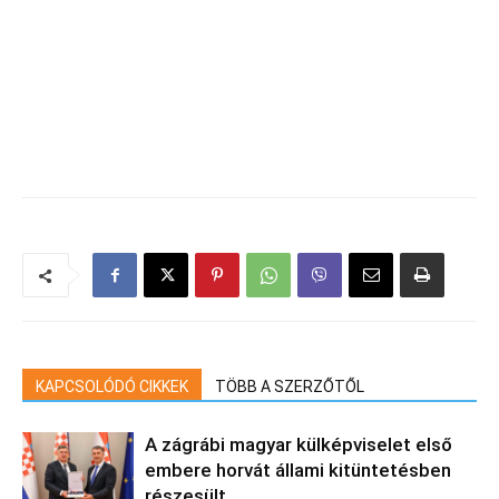
KAPCSOLÓDÓ CIKKEK
TÖBB A SZERZŐTŐL
A zágrábi magyar külképviselet első
embere horvát állami kitüntetésben
részesült