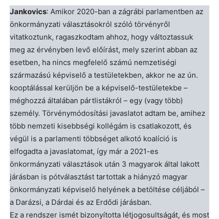
Jankovics
: Amikor 2020-ban a zágrábi parlamentben az
önkormányzati választásokról szóló törvényről
vitatkoztunk, ragaszkodtam ahhoz, hogy változtassuk
meg az érvényben levő előírást, mely szerint abban az
esetben, ha nincs megfelelő számú nemzetiségi
származású képviselő a testületekben, akkor ne az ún.
kooptálással kerüljön be a képviselő-testületekbe –
méghozzá általában pártlistákról – egy (vagy több)
személy. Törvénymódosítási javaslatot adtam be, amihez
több nemzeti kisebbségi kollégám is csatlakozott, és
végül is a parlamenti többséget alkotó koalíció is
elfogadta a javaslatomat, így már a 2021-es
önkormányzati választások után 3 magyarok által lakott
járásban is pótválasztást tartottak a hiányzó magyar
önkormányzati képviselő helyének a betöltése céljából –
a Darázsi, a Dárdai és az Erdődi járásban.
Ez a rendszer ismét bizonyította létjogosultságát, és most