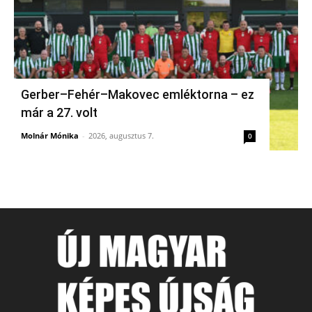
Gerber–Fehér–Makovec emléktorna – ez
már a 27. volt
Molnár Mónika
-
2026, augusztus 7.
0