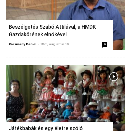
Beszélgetés Szabó Attilával, a HMDK
Gazdakörének elnökével
Racsmány Dániel
-
2026, augusztus 10.
0
Játékbabák és egy életre szóló