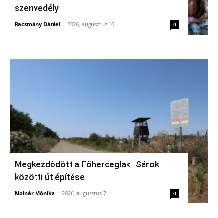
szenvedély
Racsmány Dániel
-
2026, augusztus 10.
0
Megkezdődött a Főherceglak–Sárok
közötti út építése
Molnár Mónika
-
2026, augusztus 7.
0