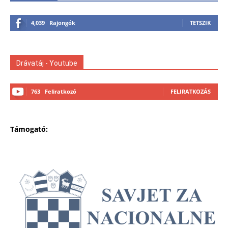
4,039
Rajongók
TETSZIK
Drávatáj - Youtube
763
Feliratkozó
FELIRATKOZÁS
Támogató: