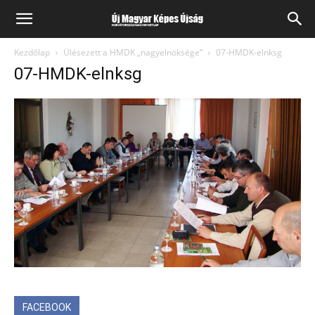
Kezdőlap
Ülésezett a HMDK „nagyelnöksége”
07-HMDK-elnksg
07-HMDK-elnksg
FACEBOOK