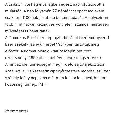
A csíksomlyói hegynyeregben egész nap folytatódott a
mulatság. A nap folyamán 27 néptánccsoport tagjaként
csaknem 1100 fiatal mutatta be tánctudását. A helyszínen
több mint hatvan kézműves volt jelen, számos mesterség
művelését is bemutatták.
A Domokos Pál-Péter néprajztudós által kezdeményezett
Ezer székely leány ünnepét 1931-ben tartották meg
először. A kommunista diktatúra idején betiltott
rendezvényt 1990 óta ismét évről évre megszervezik.
Amint az idei ünnepséget meghirdető sajtótájékoztatón
Antal Attila, Csíkszereda alpolgármestere mondta, az Ezer
székely leány napja ma már nem folklórfesztivál, hanem
közösségi ünnep. (MTI)
{fcomments}