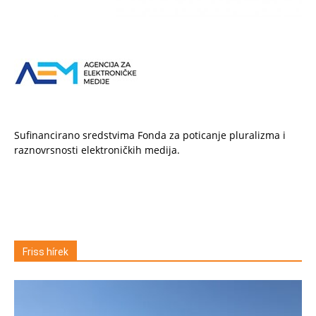
Sufinancirano sredstvima Fonda za poticanje pluralizma i
raznovrsnosti elektroničkih medija.
Friss hírek