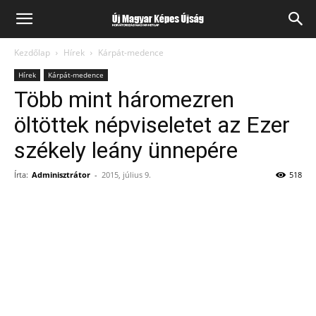
Kezdőlap
Hírek
Kárpát-medence
Hírek
Kárpát-medence
Több mint háromezren
öltöttek népviseletet az Ezer
székely leány ünnepére
Írta:
Adminisztrátor
-
2015, július 9.
518