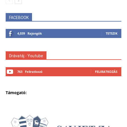
FACEBOOK
4,039
Rajongók
TETSZIK
Drávatáj - Youtube
763
Feliratkozó
FELIRATKOZÁS
Támogató: