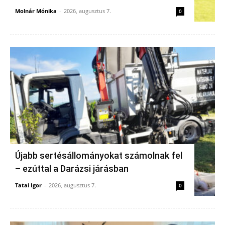
Molnár Mónika
-
2026, augusztus 7.
0
Újabb sertésállományokat számolnak fel
– ezúttal a Darázsi járásban
Tatai Igor
-
2026, augusztus 7.
0