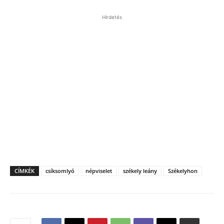
Hirdetés
CÍMKÉK
csíksomlyó
népviselet
székely leány
Székelyhon