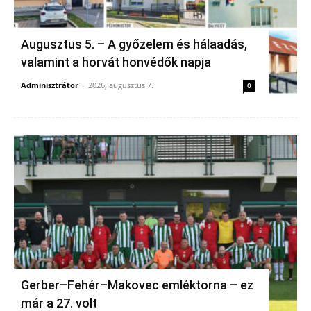
Augusztus 5. – A győzelem és hálaadás,
valamint a horvát honvédők napja
Adminisztrátor
-
2026, augusztus 7.
0
Gerber–Fehér–Makovec emléktorna – ez
már a 27. volt