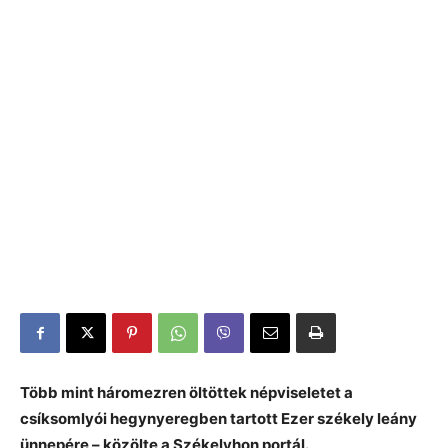
Több mint háromezren öltöttek népviseletet a
csíksomlyói hegynyeregben tartott Ezer székely leány
ünnepére – közölte a Székelyhon portál.