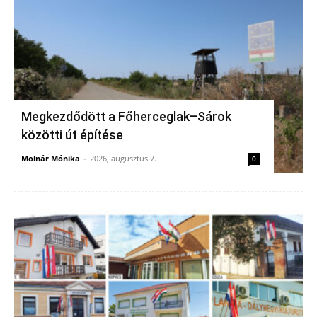
Megkezdődött a Főherceglak–Sárok
közötti út építése
Molnár Mónika
-
2026, augusztus 7.
0