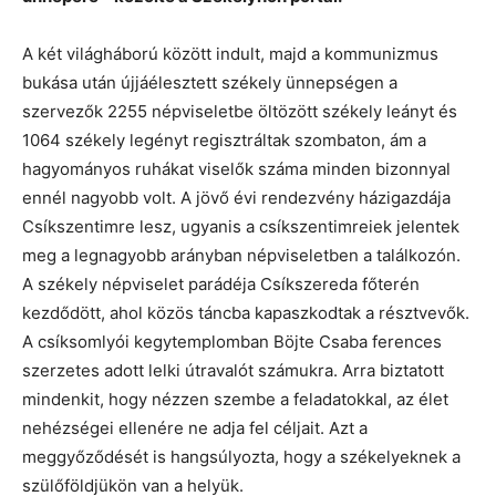
A két világháború között indult, majd a kommunizmus
bukása után újjáélesztett székely ünnepségen a
szervezők 2255 népviseletbe öltözött székely leányt és
1064 székely legényt regisztráltak szombaton, ám a
hagyományos ruhákat viselők száma minden bizonnyal
ennél nagyobb volt. A jövő évi rendezvény házigazdája
Csíkszentimre lesz, ugyanis a csíkszentimreiek jelentek
meg a legnagyobb arányban népviseletben a találkozón.
A székely népviselet parádéja Csíkszereda főterén
kezdődött, ahol közös táncba kapaszkodtak a résztvevők.
A csíksomlyói kegytemplomban Böjte Csaba ferences
szerzetes adott lelki útravalót számukra. Arra biztatott
mindenkit, hogy nézzen szembe a feladatokkal, az élet
nehézségei ellenére ne adja fel céljait. Azt a
meggyőződését is hangsúlyozta, hogy a székelyeknek a
szülőföldjükön van a helyük.