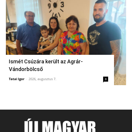
Ismét Csúzára került az Agrár-
Vándorbölcső
Tatai Igor
-
2026, augusztus 7.
0