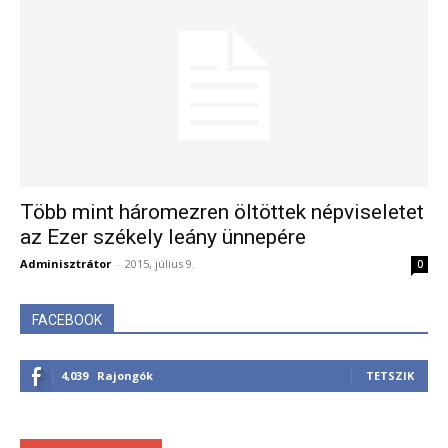
Több mint háromezren öltöttek népviseletet
az Ezer székely leány ünnepére
Adminisztrátor
-
2015, július 9.
0
FACEBOOK
4,039
Rajongók
TETSZIK