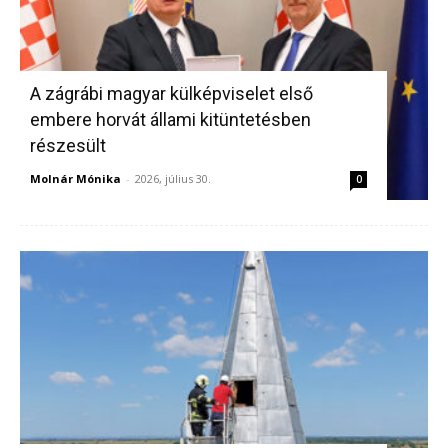
A zágrábi magyar külképviselet első
embere horvát állami kitüntetésben
részesült
Molnár Mónika
-
2026, július 30.
0