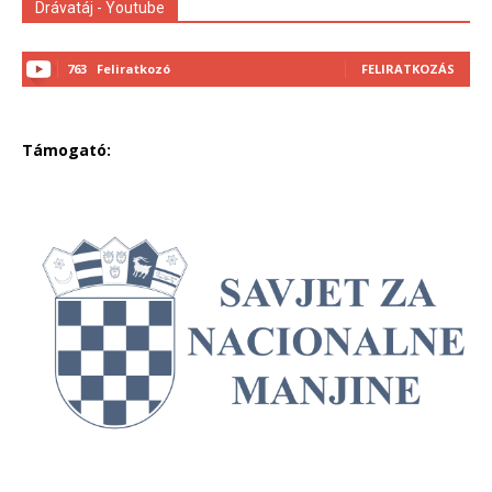
Drávatáj - Youtube
763
Feliratkozó
FELIRATKOZÁS
Támogató: