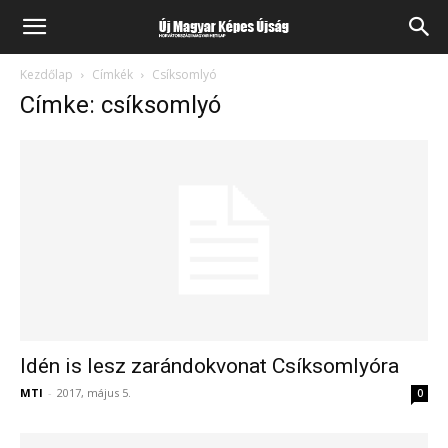
Kezdőlap
Címkék
Csíksomlyó
Címke: csíksomlyó
Idén is lesz zarándokvonat Csíksomlyóra
MTI
-
2017, május 5.
0