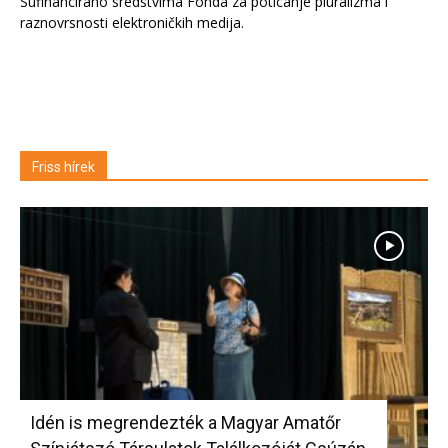
Sufinancirano sredstvima Fonda za poticanje pluralizma i
raznovrsnosti elektroničkih medija.
Friss hírek
Idén is megrendezték a Magyar Amatőr