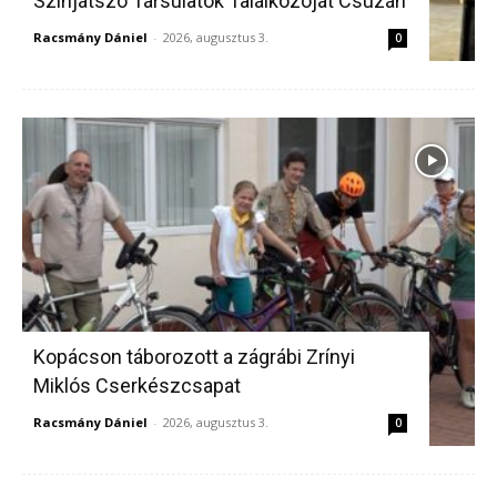
Színjátszó Társulatok Találkozóját Csúzán
Racsmány Dániel
-
2026, augusztus 3.
0
Kopácson táborozott a zágrábi Zrínyi
Miklós Cserkészcsapat
Racsmány Dániel
-
2026, augusztus 3.
0