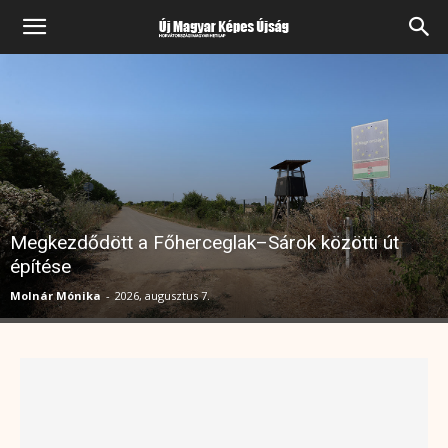
Megkezdődött a Főherceglak–Sárok közötti út
építése
Molnár Mónika
-
2026, augusztus 7.