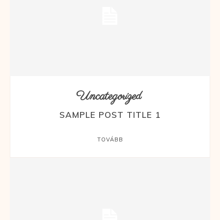
Uncategorized
SAMPLE POST TITLE 1
TOVÁBB