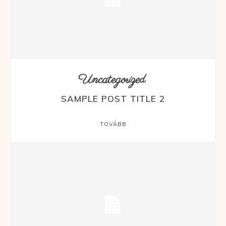
Uncategorized
SAMPLE POST TITLE 2
TOVÁBB