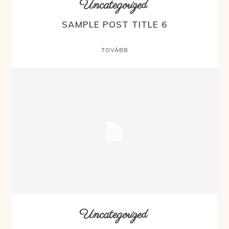
Uncategorized
SAMPLE POST TITLE 6
TOVÁBB
Uncategorized