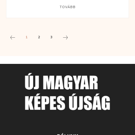
TOVÁBB
1
2
3