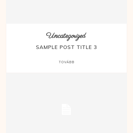
Uncategorized
SAMPLE POST TITLE 3
TOVÁBB