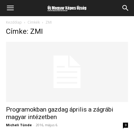
Kezdőlap
Címkék
ZMI
Címke: ZMI
Programokban gazdag április a zágrábi
magyar intézetben
Micheli Tünde
-
2016, május 6.
0