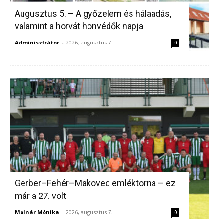
Augusztus 5. – A győzelem és hálaadás,
valamint a horvát honvédők napja
Adminisztrátor
-
2026, augusztus 7.
0
Gerber–Fehér–Makovec emléktorna – ez
már a 27. volt
Molnár Mónika
-
2026, augusztus 7.
0