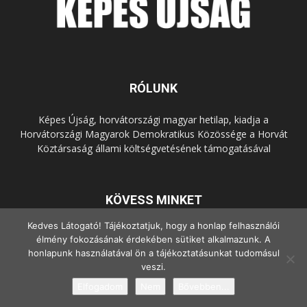
RÓLUNK
Képes Újság, horvátországi magyar hetilap, kiadja a
Horvátországi Magyarok Demokratikus Közössége a Horvát
Köztársaság állami költségvetésének támogatásával
KÖVESS MINKET
Kedves Látogató! Tájékoztatjuk, hogy a honlap felhasználói
élmény fokozásának érdekében sütiket alkalmazunk. A
honlapunk használatával ön a tájékoztatásunkat tudomásul
veszi.
Elfogadom
Nem
Bővebben...
© Copyright - 2022 Minden jog fenntartva.