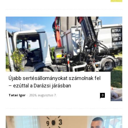
Újabb sertésállományokat számolnak fel
– ezúttal a Darázsi járásban
Tatai Igor
-
2026, augusztus 7.
0