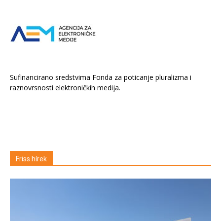
Sufinancirano sredstvima Fonda za poticanje pluralizma i
raznovrsnosti elektroničkih medija.
Friss hírek