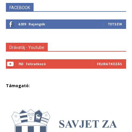
FACEBOOK
4,039
Rajongók
TETSZIK
Drávatáj - Youtube
763
Feliratkozó
FELIRATKOZÁS
Támogató: