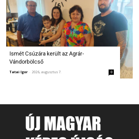
Ismét Csúzára került az Agrár-
Vándorbölcső
Tatai Igor
-
2026, augusztus 7.
0