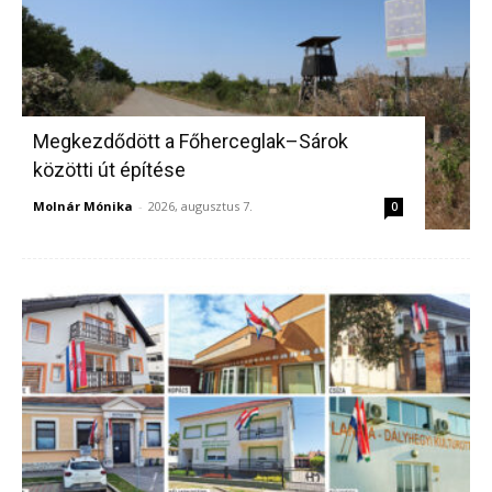
Megkezdődött a Főherceglak–Sárok
közötti út építése
Molnár Mónika
-
2026, augusztus 7.
0