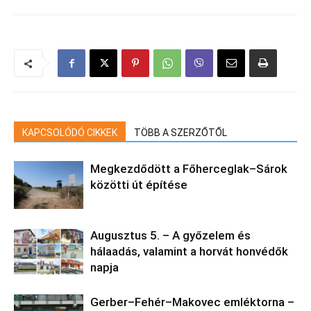
KAPCSOLÓDÓ CIKKEK
TÖBB A SZERZŐTŐL
Megkezdődött a Főherceglak–Sárok
közötti út építése
Augusztus 5. – A győzelem és
hálaadás, valamint a horvát honvédők
napja
Gerber–Fehér–Makovec emléktorna –