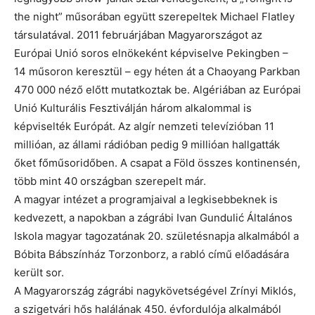
the night” műsorában együtt szerepeltek Michael Flatley
társulatával. 2011 februárjában Magyarországot az
Európai Unió soros elnökeként képviselve Pekingben –
14 műsoron keresztül – egy héten át a Chaoyang Parkban
470 000 néző előtt mutatkoztak be. Algériában az Európai
Unió Kulturális Fesztiválján három alkalommal is
képviselték Európát. Az algír nemzeti televízióban 11
millióan, az állami rádióban pedig 9 millióan hallgatták
őket főműsoridőben. A csapat a Föld összes kontinensén,
több mint 40 országban szerepelt már.
A magyar intézet a programjaival a legkisebbeknek is
kedvezett, a napokban a zágrábi Ivan Gundulić Általános
Iskola magyar tagozatának 20. születésnapja alkalmából a
Bóbita Bábszínház Torzonborz, a rabló című előadására
került sor.
A Magyarország zágrábi nagykövetségével Zrínyi Miklós,
a szigetvári hős halálának 450. évfordulója alkalmából