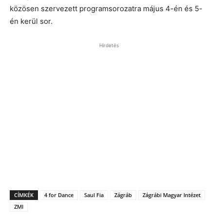
közösen szervezett programsorozatra május 4-én és 5-
én kerül sor.
Hirdetés
CÍMKÉK
4 for Dance
Saul Fia
Zágráb
Zágrábi Magyar Intézet
ZMI