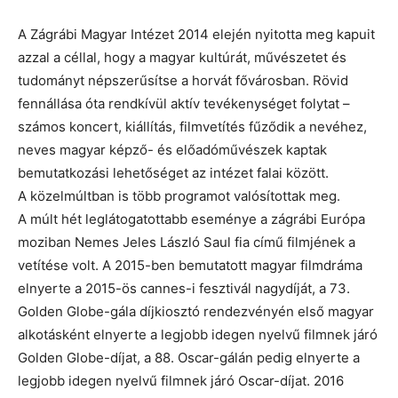
A Zágrábi Magyar Intézet 2014 elején nyitotta meg kapuit
azzal a céllal, hogy a magyar kultúrát, művészetet és
tudományt népszerűsítse a horvát fővárosban. Rövid
fennállása óta rendkívül aktív tevékenységet folytat –
számos koncert, kiállítás, filmvetítés fűződik a nevéhez,
neves magyar képző- és előadóművészek kaptak
bemutatkozási lehetőséget az intézet falai között.
A közelmúltban is több programot valósítottak meg.
A múlt hét leglátogatottabb eseménye a zágrábi Európa
moziban Nemes Jeles László Saul fia című filmjének a
vetítése volt. A 2015-ben bemutatott magyar filmdráma
elnyerte a 2015-ös cannes-i fesztivál nagydíját, a 73.
Golden Globe-gála díjkiosztó rendezvényén első magyar
alkotásként elnyerte a legjobb idegen nyelvű filmnek járó
Golden Globe-díjat, a 88. Oscar-gálán pedig elnyerte a
legjobb idegen nyelvű filmnek járó Oscar-díjat. 2016