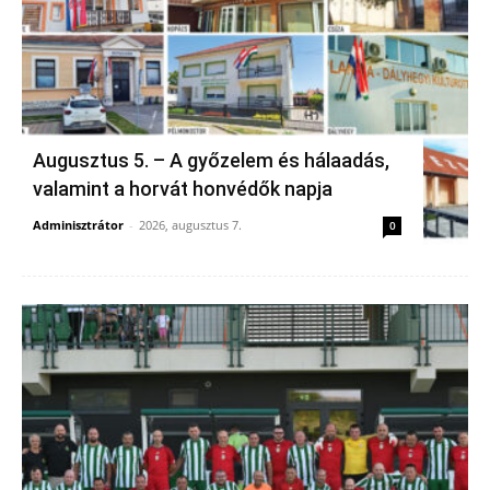
Augusztus 5. – A győzelem és hálaadás,
valamint a horvát honvédők napja
Adminisztrátor
-
2026, augusztus 7.
0