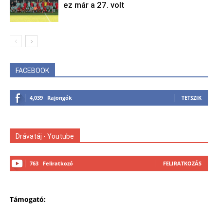
ez már a 27. volt
FACEBOOK
4,039
Rajongók
TETSZIK
Drávatáj - Youtube
763
Feliratkozó
FELIRATKOZÁS
Támogató: