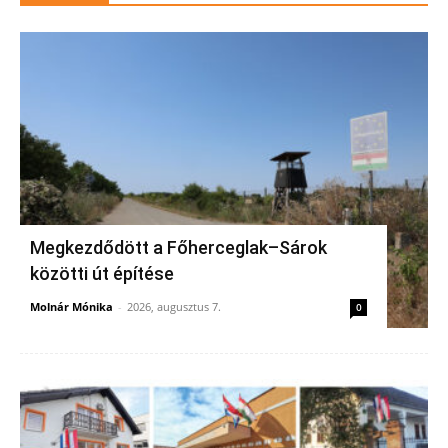
Megkezdődött a Főherceglak–Sárok
közötti út építése
Molnár Mónika
-
2026, augusztus 7.
0