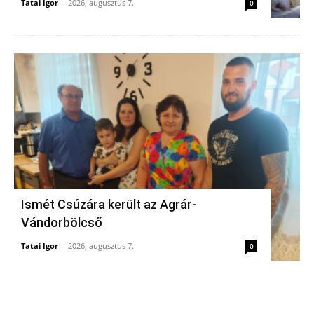
Tatai Igor
-
2026, augusztus 7.
0
Ismét Csúzára került az Agrár-
Vándorbölcső
Tatai Igor
-
2026, augusztus 7.
0