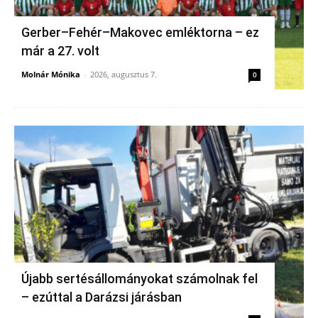
Gerber–Fehér–Makovec emléktorna – ez
már a 27. volt
Molnár Mónika
-
2026, augusztus 7.
0
Újabb sertésállományokat számolnak fel
– ezúttal a Darázsi járásban