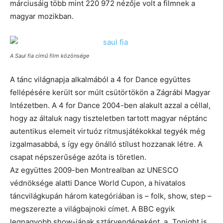
márciusáig több mint 220 972 nézője volt a filmnek a
magyar mozikban.
A Saul fia című film közönsége
A tánc világnapja alkalmából a 4 for Dance együttes
fellépésére került sor múlt csütörtökön a Zágrábi Magyar
Intézetben. A 4 for Dance 2004-ben alakult azzal a céllal,
hogy az általuk nagy tiszteletben tartott magyar néptánc
autentikus elemeit virtuóz ritmusjátékokkal tegyék még
izgalmasabbá, s így egy önálló stílust hozzanak létre. A
csapat népszerűsége azóta is töretlen.
Az együttes 2009-ben Montrealban az UNESCO
védnöksége alatti Dance World Cupon, a hivatalos
táncvilágkupán három kategóriában is – folk, show, step –
megszerezte a világbajnoki címet. A BBC egyik
legnagyobb show-jának sztárvendégeként, a „Tonight is