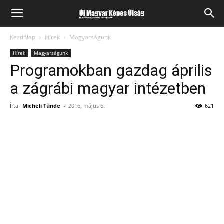
Kezdőlap
Hírek
Magyarságunk
Hírek
Magyarságunk
Programokban gazdag április
a zágrábi magyar intézetben
Írta:
Micheli Tünde
-
2016, május 6.
621