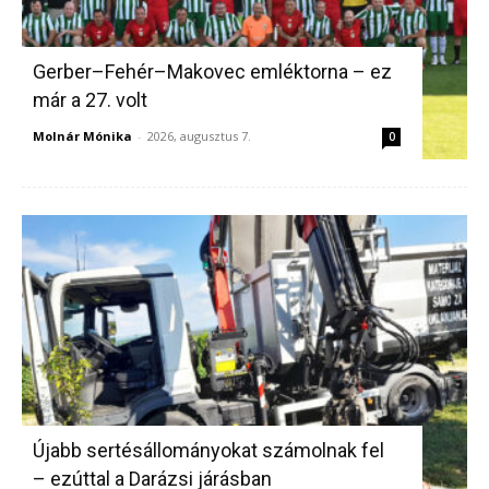
Gerber–Fehér–Makovec emléktorna – ez
már a 27. volt
Molnár Mónika
-
2026, augusztus 7.
0
Újabb sertésállományokat számolnak fel
– ezúttal a Darázsi járásban