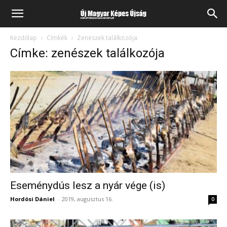
Kezdőlap
Címkék
Zenészek találkozója
Címke: zenészek találkozója
Eseménydús lesz a nyár vége (is)
Hordósi Dániel
-
2019, augusztus 16.
0