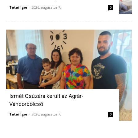
Tatai Igor
-
2026, augusztus 7.
0
Ismét Csúzára került az Agrár-
Vándorbölcső
Tatai Igor
-
2026, augusztus 7.
0