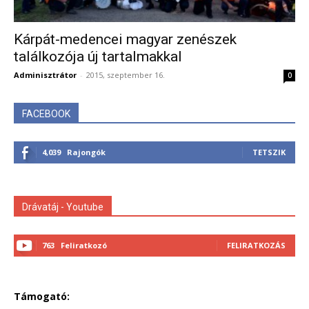
Kárpát-medencei magyar zenészek
találkozója új tartalmakkal
Adminisztrátor
-
2015, szeptember 16.
0
FACEBOOK
4,039
Rajongók
TETSZIK
Drávatáj - Youtube
763
Feliratkozó
FELIRATKOZÁS
Támogató: