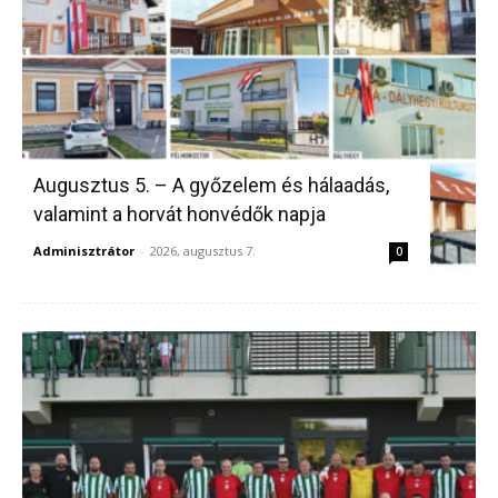
Augusztus 5. – A győzelem és hálaadás,
valamint a horvát honvédők napja
Adminisztrátor
-
2026, augusztus 7.
0