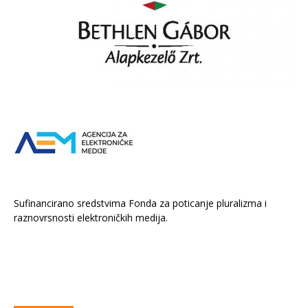
Sufinancirano sredstvima Fonda za poticanje pluralizma i
raznovrsnosti elektroničkih medija.