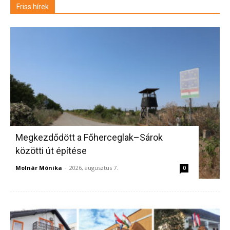
Friss hírek
Megkezdődött a Főherceglak–Sárok
közötti út építése
Molnár Mónika
-
2026, augusztus 7.
0