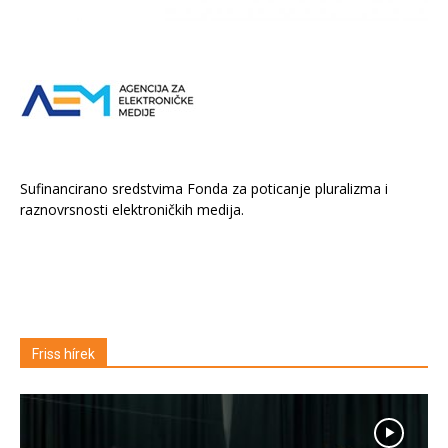
Sufinancirano sredstvima Fonda za poticanje pluralizma i
raznovrsnosti elektroničkih medija.
Friss hírek