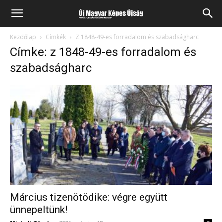
Kezdőlap
Címkék
Z 1848-49-es forradalom és szabadságharc
Címke: z 1848-49-es forradalom és
szabadságharc
Március tizenötödike: végre együtt
ünnepeltünk!