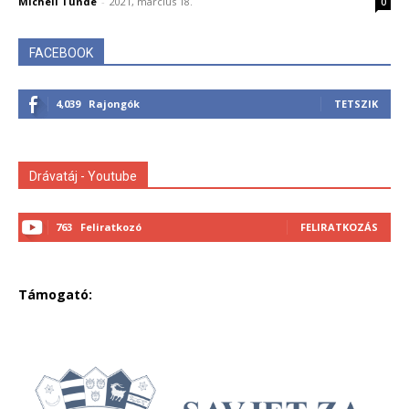
Micheli Tünde
-
2021, március 18.
0
FACEBOOK
4,039
Rajongók
TETSZIK
Drávatáj - Youtube
763
Feliratkozó
FELIRATKOZÁS
Támogató: