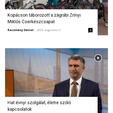
Kopácson táborozott a zágrábi Zrínyi
Miklós Cserkészcsapat
Racsmány Dániel
-
2026, augusztus 3.
0
Hat évnyi szolgálat, életre szóló
kapcsolatok