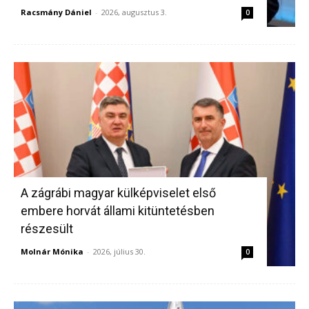
Racsmány Dániel
-
2026, augusztus 3.
0
A zágrábi magyar külképviselet első
embere horvát állami kitüntetésben
részesült
Molnár Mónika
-
2026, július 30.
0