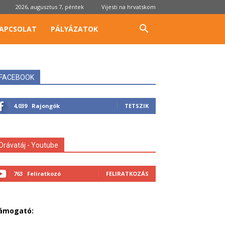
2026, augusztus 7, péntek
Vijesti na hrvatskom
APCSOLAT
PÁLYÁZATOK
FACEBOOK
4,039
Rajongók
TETSZIK
Drávatáj - Youtube
763
Feliratkozó
FELIRATKOZÁS
ámogató: