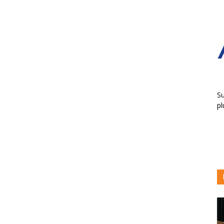
Su
pl