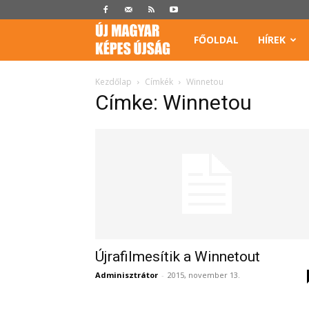
Képes
FŐOLDAL
HÍREK
Újság
Kezdőlap
Címkék
Winnetou
Címke: Winnetou
Újrafilmesítik a Winnetout
Adminisztrátor
-
2015, november 13.