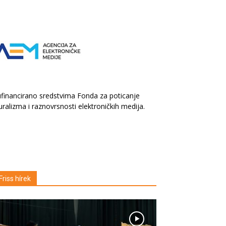
financirano sredstvima Fonda za poticanje
uralizma i raznovrsnosti elektroničkih medija.
Friss hírek