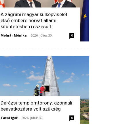
A zágrábi magyar külképviselet
első embere horvát állami
kitüntetésben részesült
Molnár Mónika
-
2026, július 30.
0
Darázsi templomtorony: azonnali
beavatkozásra volt szükség
Tatai Igor
-
2026, július 30.
0