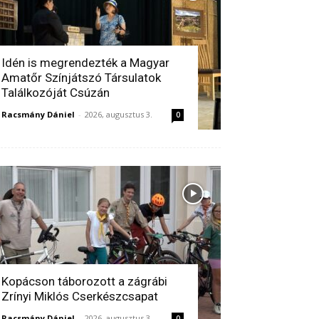
Idén is megrendezték a Magyar
Amatőr Színjátszó Társulatok
Találkozóját Csúzán
Racsmány Dániel
-
2026, augusztus 3.
0
Kopácson táborozott a zágrábi
Zrínyi Miklós Cserkészcsapat
Racsmány Dániel
-
2026, augusztus 3.
0