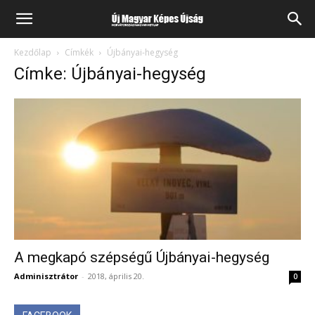
Kezdőlap
Címkék
Újbányai-hegység
Címke: Újbányai-hegység
A megkapó szépségű Újbányai-hegység
Adminisztrátor
-
2018, április 20.
0