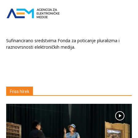
Sufinancirano sredstvima Fonda za poticanje pluralizma i
raznovrsnosti elektroničkih medija.
Friss hírek