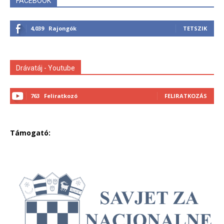
FACEBOOK
4,039
Rajongók
TETSZIK
Drávatáj - Youtube
763
Feliratkozó
FELIRATKOZÁS
Támogató: