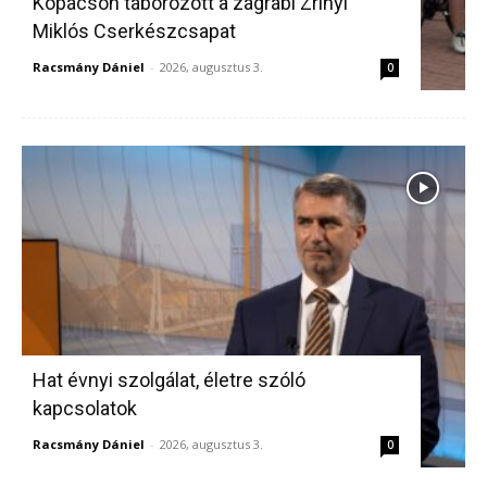
Kopácson táborozott a zágrábi Zrínyi
Miklós Cserkészcsapat
Racsmány Dániel
-
2026, augusztus 3.
0
Hat évnyi szolgálat, életre szóló
kapcsolatok
Racsmány Dániel
-
2026, augusztus 3.
0