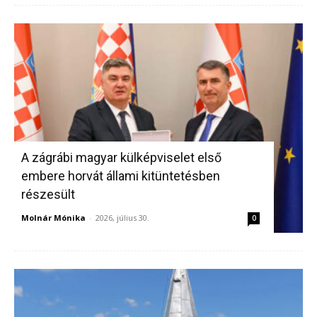
A zágrábi magyar külképviselet első
embere horvát állami kitüntetésben
részesült
Molnár Mónika
-
2026, július 30.
0