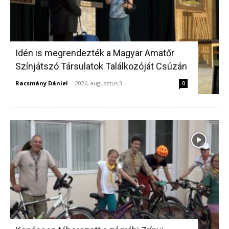
Idén is megrendezték a Magyar Amatőr
Színjátszó Társulatok Találkozóját Csúzán
Racsmány Dániel
-
2026, augusztus 3.
0