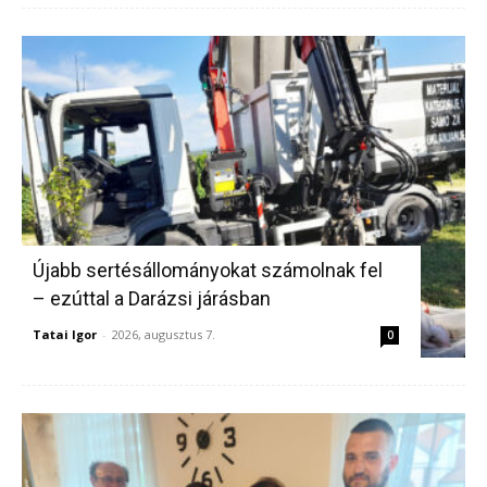
Újabb sertésállományokat számolnak fel
– ezúttal a Darázsi járásban
Tatai Igor
-
2026, augusztus 7.
0