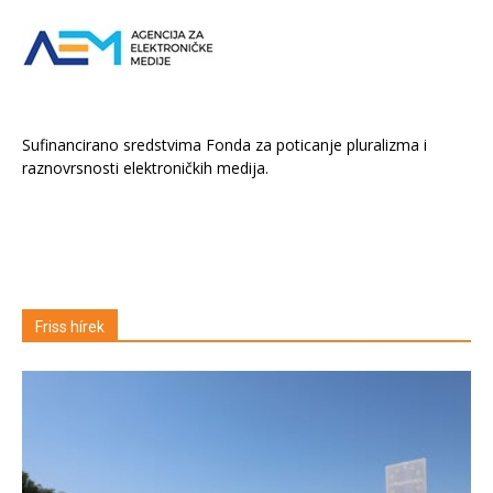
Sufinancirano sredstvima Fonda za poticanje pluralizma i
raznovrsnosti elektroničkih medija.
Friss hírek