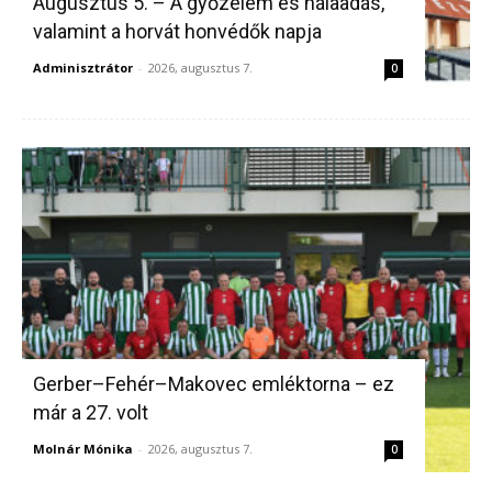
Augusztus 5. – A győzelem és hálaadás,
valamint a horvát honvédők napja
Adminisztrátor
-
2026, augusztus 7.
0
Gerber–Fehér–Makovec emléktorna – ez
már a 27. volt
Molnár Mónika
-
2026, augusztus 7.
0