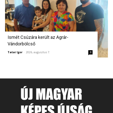
Ismét Csúzára került az Agrár-
Vándorbölcső
Tatai Igor
-
2026, augusztus 7.
0