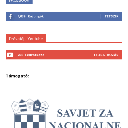
FACEBOOK
4,039
Rajongók
TETSZIK
Drávatáj - Youtube
763
Feliratkozó
FELIRATKOZÁS
Támogató: