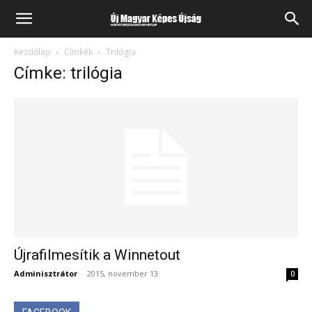
Kezdőlap
Címkék
Trilógia
Címke: trilógia
Újrafilmesítik a Winnetout
Adminisztrátor
-
2015, november 13.
0