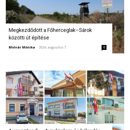
Megkezdődött a Főherceglak–Sárok
közötti út építése
Molnár Mónika
-
2026, augusztus 7.
0