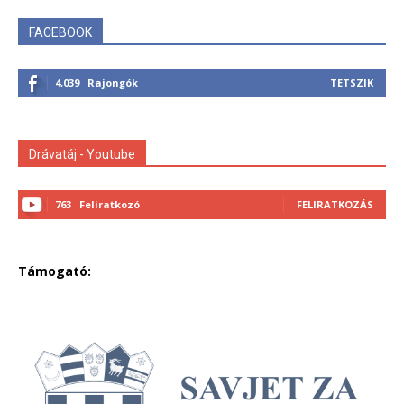
FACEBOOK
4,039
Rajongók
TETSZIK
Drávatáj - Youtube
763
Feliratkozó
FELIRATKOZÁS
Támogató: