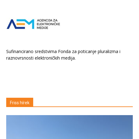
Sufinancirano sredstvima Fonda za poticanje pluralizma i
raznovrsnosti elektroničkih medija.
Friss hírek