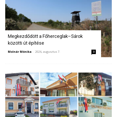
Megkezdődött a Főherceglak–Sárok
közötti út építése
Molnár Mónika
-
2026, augusztus 7.
0