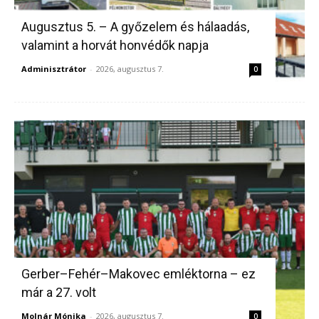
Augusztus 5. – A győzelem és hálaadás,
valamint a horvát honvédők napja
Adminisztrátor
-
2026, augusztus 7.
0
Gerber–Fehér–Makovec emléktorna – ez
már a 27. volt
Molnár Mónika
-
2026, augusztus 7.
0