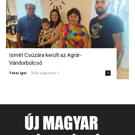
Ismét Csúzára került az Agrár-
Vándorbölcső
Tatai Igor
-
2026, augusztus 7.
0