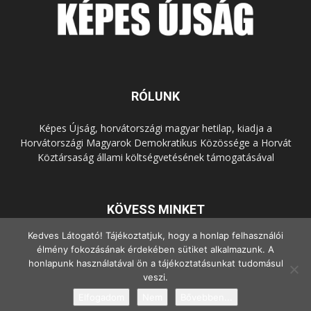
RÓLUNK
Képes Újság, horvátországi magyar hetilap, kiadja a
Horvátországi Magyarok Demokratikus Közössége a Horvát
Köztársaság állami költségvetésének támogatásával
KÖVESS MINKET
Kedves Látogató! Tájékoztatjuk, hogy a honlap felhasználói
élmény fokozásának érdekében sütiket alkalmazunk. A
honlapunk használatával ön a tájékoztatásunkat tudomásul
veszi.
Elfogadom
Nem
Bővebben...
© Copyright - 2022 Minden jog fenntartva.