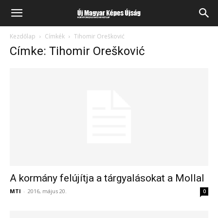
Kezdőlap
Címkék
Tihomir Orešković
Címke: Tihomir Orešković
A kormány felújítja a tárgyalásokat a Mollal
MTI
-
2016, május 20.
0